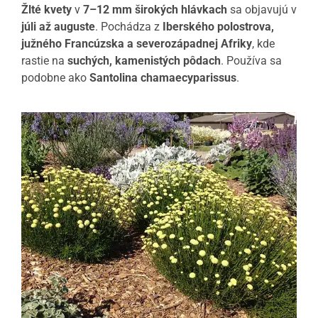
Žlté kvety
v
7–12 mm širokých hlávkach
sa objavujú v
júli až auguste
. Pochádza z
Iberského polostrova,
južného Francúzska a severozápadnej Afriky
, kde
rastie na
suchých, kamenistých pôdach
. Používa sa
podobne ako
Santolina chamaecyparissus
.