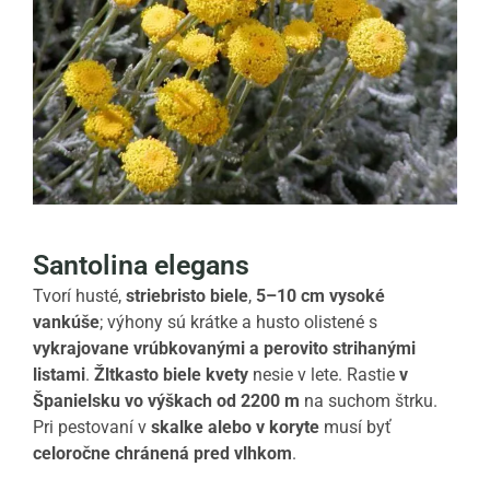
Santolina elegans
Tvorí husté,
striebristo biele
,
5–10 cm vysoké
vankúše
; výhony sú krátke a husto olistené s
vykrajovane vrúbkovanými a perovito strihanými
listami
.
Žltkasto biele kvety
nesie v lete. Rastie
v
Španielsku vo výškach od 2200 m
na suchom štrku.
Pri pestovaní v
skalke alebo v koryte
musí byť
celoročne chránená pred vlhkom
.