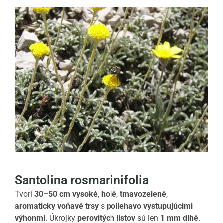
Santolina rosmarinifolia
Tvorí
30–50 cm vysoké
,
holé
,
tmavozelené
,
aromaticky voňavé trsy
s
poliehavo vystupujúcimi
výhonmi
. Úkrojky
perovitých listov
sú len
1 mm dlhé
.