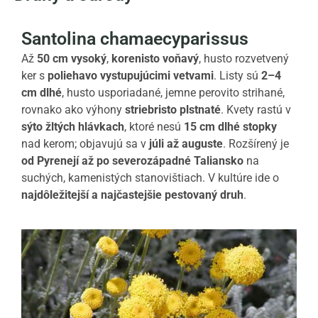
Santolina chamaecyparissus
Až
50 cm vysoký
,
korenisto voňavý
, husto rozvetvený
ker s
poliehavo vystupujúcimi vetvami
. Listy sú
2–4
cm dlhé
, husto usporiadané, jemne perovito strihané,
rovnako ako výhony
striebristo plstnaté
. Kvety rastú v
sýto žltých hlávkach
, ktoré nesú
15 cm dlhé stopky
nad kerom; objavujú sa v
júli až auguste
. Rozšírený je
od Pyrenejí až po severozápadné Taliansko
na
suchých, kamenistých stanovištiach. V kultúre ide o
najdôležitejší a najčastejšie pestovaný druh
.