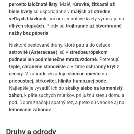
perovito laločnaté listy
. Malé,
rúrovité, žltkasté až
biele kvety
sú usporiadané v
malých až stredne
veľkých hlávkach
, pričom jednotlivé kvety vyrastajú na
dlhých stopkách
. Plody sú
trojhranné až štvorhranné
nažky bez páperia
.
Niektoré pestované druhy, ktoré patria do čeľade
astrovité (Asteraceae)
, sú v
stredoeurópskom
podnebí len podmienečne mrazuvzdorné
. Potrebujú
teplé, chránené stanovište
a v zime
ochranný kryt z
čečiny
. V záhrade vyžadujú
slnečné miesto
na
priepustnej, štrkovitej, hlinito-humóznej pôde
.
Najlepšie je vysadiť ich do
skalky alebo na kamenistý
záhon
, k päte suchých múrikov, pri južnú stenu domu a
pod. Dobre znášajú spätný rez, a preto sú vhodné aj na
lemovanie záhonov
.
Druhy a odrody