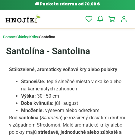
🚚
Packeta zdarma od 70,00 €
Domov
›
Články
›
Kríky
›
Santolína
Santolína - Santolina
Stálozelené, aromaticky voňavé kry alebo polokry
Stanovište:
teplé slnečné miesta v skalke alebo
na kamenistých záhonoch
Výška:
30–50 cm
Doba kvitnutia:
júl–august
Množenie:
výsevom alebo odrezkami
Rod
santolína
(
Santolina
) je rozšírený desiatimi druhmi
v západnom Stredomorí. Malé aromatické kríky alebo
polokry majú
striedavé, jednoduché alebo zúbkaté a