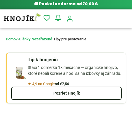
🚚
Packeta zdarma od 70,00 €
Domov
›
Články
›
Nezařazené
›
Tipy pre pestovanie
Tip k hnojeniu
Stačí 1 odmerka 1× mesačne — organické hnojivo,
ktoré nepáli korene a hodí sa na izbovky aj záhradu.
★ 4,9 na Google
od €7,56
Pozrieť Hnojík