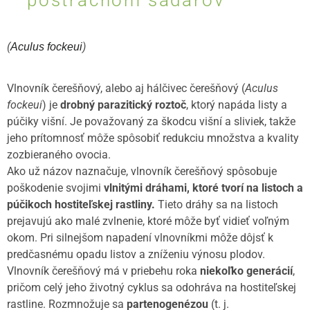
postrachom sadárov
(
)
Aculus fockeui
Vlnovník čerešňový, alebo aj hálčivec čerešňový (
Aculus
fockeui
) je
drobný parazitický roztoč
, ktorý napáda listy a
púčiky višní. Je považovaný za škodcu višní a sliviek, takže
jeho prítomnosť môže spôsobiť redukciu množstva a kvality
zozbieraného ovocia.
Ako už názov naznačuje, vlnovník čerešňový spôsobuje
poškodenie svojimi
vlnitými dráhami, ktoré tvorí na listoch a
púčikoch hostiteľskej rastliny.
Tieto dráhy sa na listoch
prejavujú ako malé zvlnenie, ktoré môže byť vidieť voľným
okom. Pri silnejšom napadení vlnovníkmi môže dôjsť k
predčasnému opadu listov a zníženiu výnosu plodov.
Vlnovník čerešňový má v priebehu roka
niekoľko generácií
,
pričom celý jeho životný cyklus sa odohráva na hostiteľskej
rastline. Rozmnožuje sa
partenogenézou
(t. j.