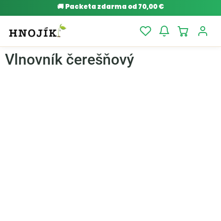
🚚
Packeta zdarma od 70,00 €
Vlnovník čerešňový