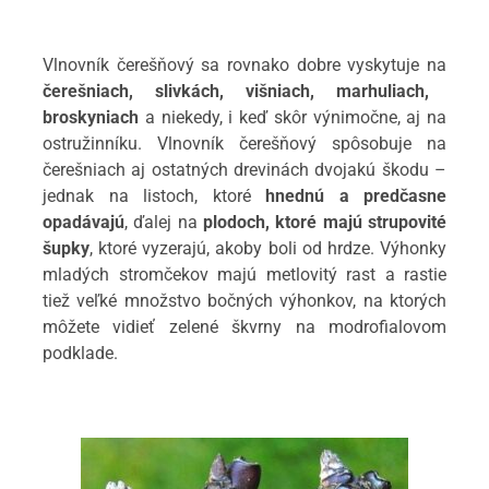
Vlnovník čerešňový sa rovnako dobre vyskytuje na
čerešniach, slivkách, višniach, marhuliach,
broskyniach
a niekedy, i keď skôr výnimočne, aj na
ostružinníku. Vlnovník čerešňový spôsobuje na
čerešniach aj ostatných drevinách dvojakú škodu –
jednak na listoch, ktoré
hnednú a predčasne
opadávajú
, ďalej na
plodoch, ktoré majú strupovité
šupky
, ktoré vyzerajú, akoby boli od hrdze. Výhonky
mladých stromčekov majú metlovitý rast a rastie
tiež veľké množstvo bočných výhonkov, na ktorých
môžete vidieť zelené škvrny na modrofialovom
podklade.