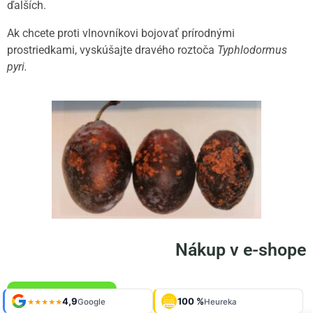
ďalších.
Ak chcete proti vlnovníkovi bojovať prírodnými
prostriedkami, vyskúšajte dravého roztoča
Typhlodormus
pyri.
Nákup v e-shope
KÚPIŤ
Shop roku
4,9
100 %
Galéria
'24 + '25
Google
Heureka
929 fotiek
★★★★★
OVERENÉ
ZÁKAZNÍKMI
Heureka