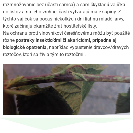
rozmnožovanie bez účasti samca) a samičkykladú vajíčka
do listov a na jeho vrchnej časti vytvárajú malé šupiny. Z
týchto vajíčok sa počas niekoľkých dní liahnu mladé larvy,
ktoré začínajú okamžite žrať hostiteľské listy.
Na ochranu proti vlnovníkovi čerešňovému môžu byť použité
rôzne
postreky insekticídmi či akaricídmi, prípadne aj
biologické opatrenia,
napríklad vypustenie dravcov/dravých
roztočov, ktorí sa živia týmito roztočmi..