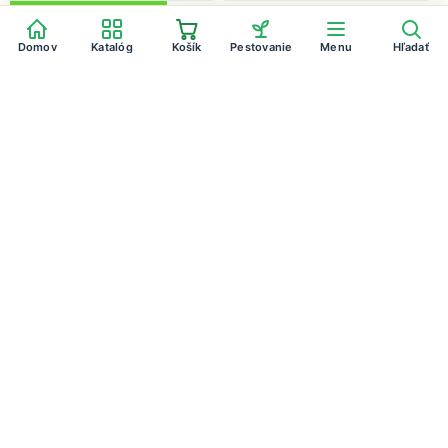
Domov
Katalóg
Košík
Pestovanie
Menu
Hľadať
Tip k hnojeniu
Čerešňa
Stačí 1 odmerka 1× mesačne — organické hnojivo,
ktoré nepáli korene a hodí sa na izbovky aj záhradu.
★ 4,9 na Google
od €7,56
Pozrieť Hnojík
Články na rovnakú tému: Višne
Višne