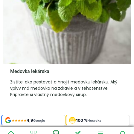
Medovka lekárska
Zistite, ako pestovať a hnojit medovku lekársku. Aký
vplyv má medovka na zdravie a v tehotenstve.
Pripravte si vlastný medovkový sirup.
Shop roku
Shop roku
4,9
4,9
100 %
Galerie
100 %
Galerie
'24 + '25
'24 + '25
Google
Google
Heureka
Heureka
925 fotek
925 fotek
★★★★★
★★★★★
OVĚŘENO
OVĚŘENO
ZÁKAZNÍKY
ZÁKAZNÍKY
Heureka
Heureka