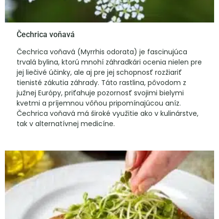
Čechrica voňavá
Čechrica voňavá (Myrrhis odorata) je fascinujúca
trvalá bylina, ktorú mnohí záhradkári ocenia nielen pre
jej liečivé účinky, ale aj pre jej schopnosť rozžiariť
tienisté zákutia záhrady. Táto rastlina, pôvodom z
južnej Európy, priťahuje pozornosť svojimi bielymi
kvetmi a príjemnou vôňou pripomínajúcou aníz.
Čechrica voňavá má široké využitie ako v kulinárstve,
tak v alternatívnej medicíne.