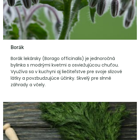
Borák
Borák lekársky (Borago officinalis) je jednoročná
bylinka s modrými kvetmi a osviežujúcou chuťou.
Využíva sa v kuchyni aj liečiteľstve pre svoje slizové
látky a povzbudzujúce účinky. Skvelý pre slnné
záhrady a včely.