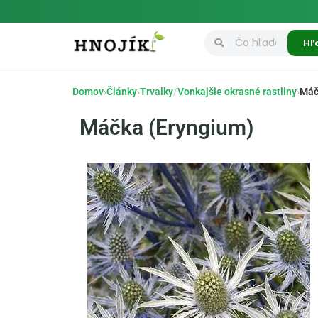
Hľ
Domov
›
Články
›
Trvalky
/
Vonkajšie okrasné rastliny
›
Máč
Máčka (Eryngium)