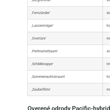
‚Berghimmel‘
sv
‚Fernzünder‘
st
‚Lanzenträger‘
ho
‚Overtüre‘
mo
‚Perlmutterbaum‘
sv
‚Schildknappe‘
tm
‚Sommemachtstraum‘
ho
‚Zauberflöte‘
mo
Overené odrody Pacific-hybri