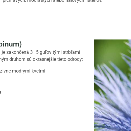
pichľavých, modrastých alebo fialových listenov.
lpinum)
 je zakončená 3–5 guľovitými strbľami
dným druhom sú okrasnejšie tieto odrody:
nzívne modrými kvetmi
a