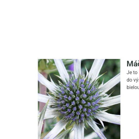
Máč
Je to
do vý
bielo