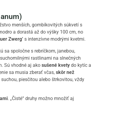
planum)
žstvo menších, gombíkovitých súkvetí s
modro a dorastá až do výšky 100 cm, no
auer Zwerg’
s intenzívne modrými kvetmi.
jú sa spoločne s rebríčkom, janebou,
 suchomilnými rastlinami na slnečných
ch. Sú vhodné aj ako
sušené kvety
do kytíc a
nie sa musia zberať včas,
skôr než
suchou, piesčitou alebo štrkovitou, vždy
kami
. „Čisté“ druhy možno množiť aj