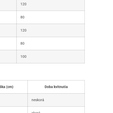
120
80
120
80
100
ška (cm)
Doba kvitnutia
neskorá