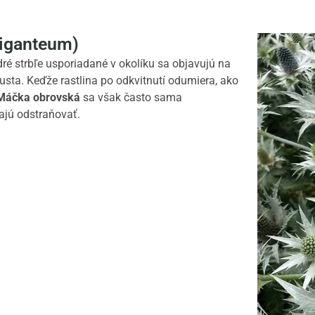
iganteum)
ré strbľe usporiadané v okolíku sa objavujú na
a. Keďže rastlina po odkvitnutí odumiera, ako
Máčka obrovská
sa však často sama
ajú odstraňovať.