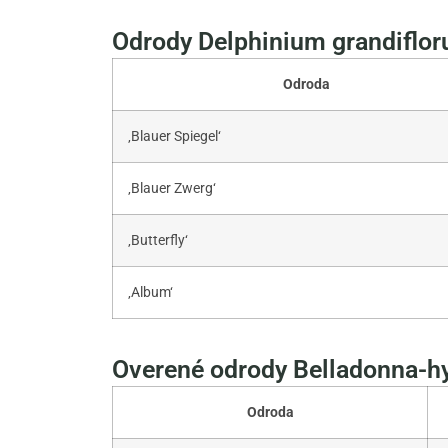
Odrody Delphinium grandiflo
Odroda
‚Blauer Spiegel‘
‚Blauer Zwerg‘
‚Butterfly‘
‚Album‘
Overené odrody Belladonna-h
Odroda