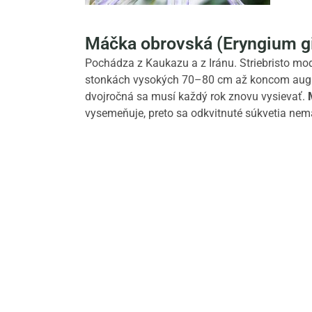
Máčka obrovská (Eryngium g
Pochádza z Kaukazu a z Iránu. Striebristo mod
stonkách vysokých 70–80 cm až koncom august
dvojročná sa musí každý rok znovu vysievať.
vysemeňuje, preto sa odkvitnuté súkvetia nem