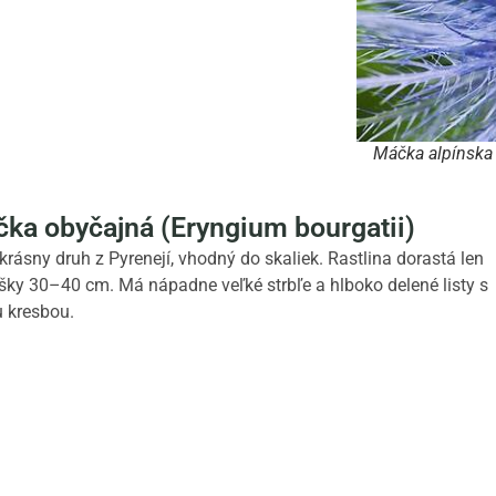
Máčka alpínska
ka obyčajná (Eryngium bourgatii)
 krásny druh z Pyrenejí, vhodný do skaliek. Rastlina dorastá len
šky 30–40 cm. Má nápadne veľké strbľe a hlboko delené listy s
u kresbou.