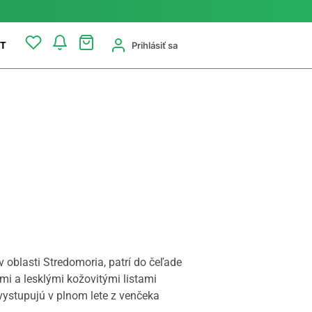
Prihlásiť sa
T
v oblasti Stredomoria, patrí do čeľade
mi a lesklými kožovitými listami
 vystupujú v plnom lete z venčeka