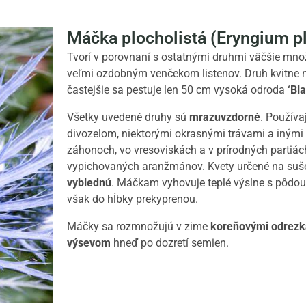
Máčka plocholistá (Eryngium 
Tvorí v porovnaní s ostatnými druhmi väčšie mno
veľmi ozdobným venčekom listenov. Druh kvitne 
častejšie sa pestuje len 50 cm vysoká odroda
‘Bl
Všetky uvedené druhy sú
mrazuvzdorné
. Používa
divozelom, niektorými okrasnými trávami a inými
záhonoch, vo vresoviskách a v prírodných partiá
vypichovaných aranžmánov. Kvety určené na suše
vyblednú
. Máčkam vyhovuje teplé výslne s pôdou 
však do hĺbky prekyprenou.
Máčky sa rozmnožujú v zime
koreňovými odrez
výsevom
hneď po dozretí semien.