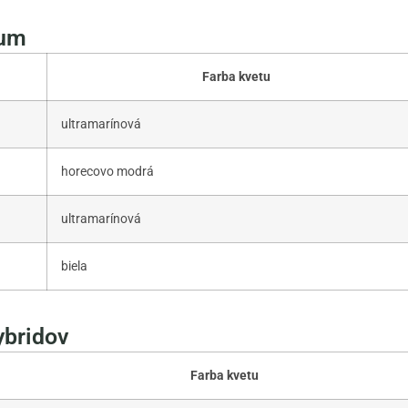
rum
Farba kvetu
ultramarínová
horecovo modrá
ultramarínová
biela
ybridov
Farba kvetu