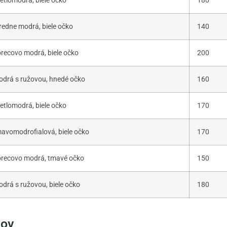
etlomodrá, biele očko
180
redne modrá, biele očko
140
recovo modrá, biele očko
200
drá s ružovou, hnedé očko
160
etlomodrá, biele očko
170
avomodrofialová, biele očko
170
recovo modrá, tmavé očko
150
drá s ružovou, biele očko
180
dov