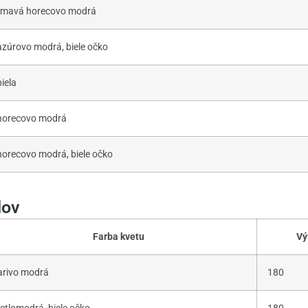
tmavá horecovo modrá
azúrovo modrá, biele očko
biela
horecovo modrá
horecovo modrá, biele očko
dov
Farba kvetu
Vý
arivo modrá
180