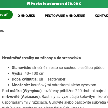
🚚
Packeta zdarma od 70,00 €
adať
O HNOJÍKU
PESTOVANIE A HNOJENIE
KONTAK
ka
Nenáročné trvalky na záhony a do vresoviska
Stanovište:
slnečné miesto so suchou piesčitou pôdou
Výška:
40–100 cm
Doba kvitnutia:
júl – september
Množenie:
koreňovými odrezkami alebo výsevom
Rod
máčka (
Eryngium
)
, rozšírený približne 220 druhmi najmä 
mrkvovité (Apiaceae)
. Rastliny sa vyznačujú kolovitými koreň
usporiadanými v ružiciach. Guľovité alebo palicovité súkvetia