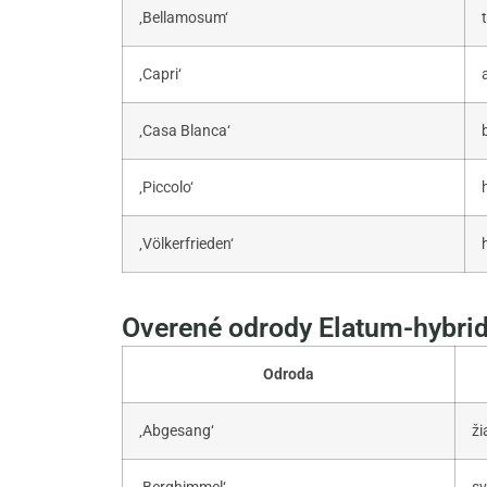
‚Bellamosum‘
‚Capri‘
‚Casa Blanca‘
‚Piccolo‘
‚Völkerfrieden‘
Overené odrody Elatum-hybri
Odroda
‚Abgesang‘
ži