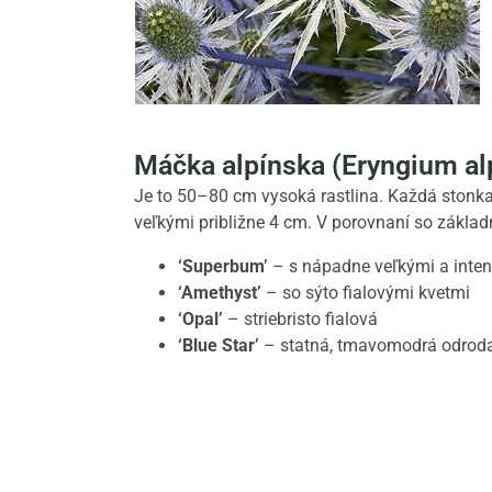
Máčka alpínska (Eryngium a
Je to 50–80 cm vysoká rastlina. Každá stonka
veľkými približne 4 cm. V porovnaní so zákla
‘Superbum’
– s nápadne veľkými a inte
‘Amethyst’
– so sýto fialovými kvetmi
‘Opal’
– striebristo fialová
‘Blue Star’
– statná, tmavomodrá odrod