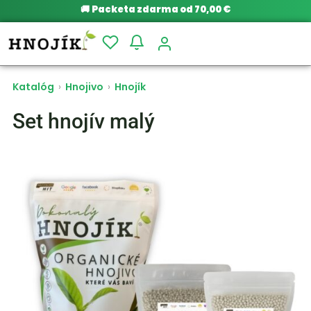
🚚
Packeta zdarma od 70,00 €
Katalóg
›
Hnojivo
›
Hnojík
Set hnojív malý