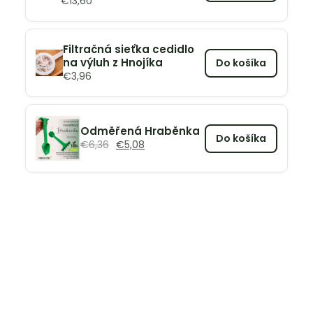
€
13,60
Filtračná sieťka cedidlo
na výluh z Hnojíka
Do košíka
€
3,96
Odměřená Hraběnka
Do košíka
€
6,36
€
5,08