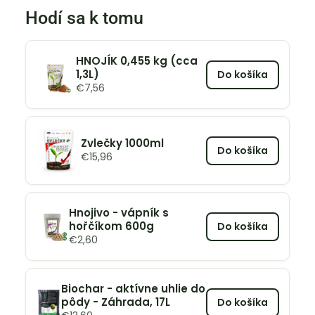
Hodí sa k tomu
HNOJÍK 0,455 kg (cca
1,3L)
Do košíka
€
7,56
Zvlečky 1000ml
Do košíka
€
15,96
Hnojivo - vápník s
hořčíkom 600g
Do košíka
€
2,60
Biochar - aktívne uhlie do
pôdy - Záhrada, 17L
Do košíka