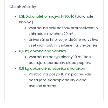
Obsah zásielky
1,3L Dokonalého hnojiva HNOJÍK
(dokonalé
hnojivo)
Vystačí na celú sezónu starostlivosti o
záhradu s rozlohou 20 m²
Univerzálne hnojivo je ideálne na výživu
všetkých rastlín, v interiéri aj v exteriéri
0,6 kg dokonalého vápnika
Vystačí na posyp plochy 10 m², kde
pestujete paradajky alebo papriky.
0,6 kg dokonalého vápnika s horčíkom
Postačí na posyp 10 m² plochy, kde
pestujete sladkoplodé kry alebo
ovocné stromy.