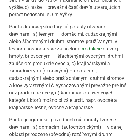
vyššie, c) nízke – prevažná časť drevín utvárujúcich
porast nedosahuje 3 m výšky.
Podľa druhovej štruktúry sú porasty utvárané
drevinami: a) lesnými – domácimi, cudzokrajnými
alebo šľachtenými druhmi stromov používanými v
lesnom hospodárstve za účelom
produkcie
drevnej
hmoty, b) ovocnými – šľachtenými ovocnými druhmi
za účelom produkcie ovocia, c) krajinárskymi a
záhradníckymi (okrasnými) – domácimi,
cudzokrajnými alebo prešľachtenými druhmi stromov
a krov vyrastenými či vysadzovanými prevažne pre iné
než produkčné účely, d) kombináciou uvedených
kategórií, ktorú možno bližšie určiť, napr. ovocné a
krajinárske, lesné, ovocné a krajinárske.
Podľa geografickej pôvodnosti sú porasty tvorené
drevinami: a) domácimi (autochtonickými) – v danej
oblasti prirodzene (pôvodne) rozšírenými druhmi