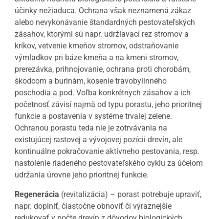
účinky nežiaduca. Ochrana však neznamená zákaz
alebo nevykonávanie štandardných pestovateľských
zásahov, ktorými sú napr. udržiavací rez stromov a
kríkov, vetvenie kmeňov stromov, odstraňovanie
výmladkov pri báze kmeňa a na kmeni stromov,
prerezávka, prihnojovanie, ochrana proti chorobám,
škodcom a burinám, kosenie travobylinného
poschodia a pod. Voľba konkrétnych zásahov a ich
početnosť závisí najmä od typu porastu, jeho prioritnej
funkcie a postavenia v systéme trvalej zelene.
Ochranou porastu teda nie je zotrvávania na
existujúcej rastovej a vývojovej pozícii drevín, ale
kontinuálne pokračovanie aktívneho pestovania, resp.
nastolenie riadeného pestovateľského cyklu za účelom
udržania úrovne jeho prioritnej funkcie.
Regenerácia
(revitalizácia) – porast potrebuje upraviť,
napr. doplniť, čiastočne obnoviť či výraznejšie
redukovať v počte drevín z dôvodov biologických,