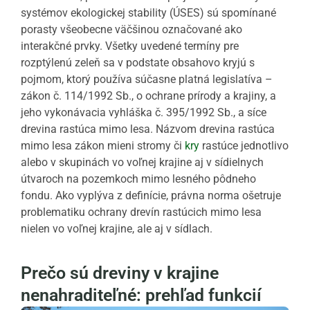
systémov ekologickej stability (ÚSES) sú spomínané
porasty všeobecne väčšinou označované ako
interakčné prvky. Všetky uvedené termíny pre
rozptýlenú zeleň sa v podstate obsahovo kryjú s
pojmom, ktorý používa súčasne platná legislatíva –
zákon č. 114/1992 Sb., o ochrane prírody a krajiny, a
jeho vykonávacia vyhláška č. 395/1992 Sb., a síce
drevina rastúca mimo lesa. Názvom drevina rastúca
mimo lesa zákon mieni stromy či
kry
rastúce jednotlivo
alebo v skupinách vo voľnej krajine aj v sídielnych
útvaroch na pozemkoch mimo lesného pôdneho
fondu. Ako vyplýva z definície, právna norma ošetruje
problematiku ochrany drevín rastúcich mimo lesa
nielen vo voľnej krajine, ale aj v sídlach.
Prečo sú dreviny v krajine
nenahraditeľné: prehľad funkcií