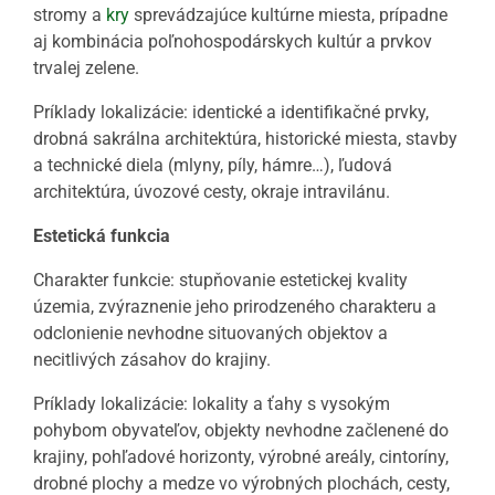
stromy a
kry
sprevádzajúce kultúrne miesta, prípadne
aj kombinácia poľnohospodárskych kultúr a prvkov
trvalej zelene.
Príklady lokalizácie: identické a identifikačné prvky,
drobná sakrálna architektúra, historické miesta, stavby
a technické diela (mlyny, píly, hámre…), ľudová
architektúra, úvozové cesty, okraje intravilánu.
Estetická funkcia
Charakter funkcie: stupňovanie estetickej kvality
územia, zvýraznenie jeho prirodzeného charakteru a
odclonienie nevhodne situovaných objektov a
necitlivých zásahov do krajiny.
Príklady lokalizácie: lokality a ťahy s vysokým
pohybom obyvateľov, objekty nevhodne začlenené do
krajiny, pohľadové horizonty, výrobné areály, cintoríny,
drobné plochy a medze vo výrobných plochách, cesty,