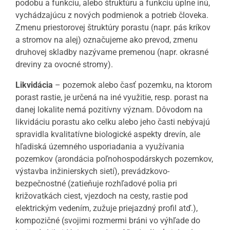
podobu a funkciu, alebo štruktúru a funkciu úplne inú,
vychádzajúcu z nových podmienok a potrieb človeka.
Zmenu priestorovej štruktúry porastu (napr. pás kríkov
a stromov na alej) označujeme ako prevod, zmenu
druhovej skladby nazývame premenou (napr. okrasné
dreviny za ovocné stromy).
Likvidácia
– pozemok alebo časť pozemku, na ktorom
porast rastie, je určená na iné využitie, resp. porast na
danej lokalite nemá pozitívny význam. Dôvodom na
likvidáciu porastu ako celku alebo jeho časti nebývajú
spravidla kvalitatívne biologické aspekty drevín, ale
hľadiská územného usporiadania a využívania
pozemkov (arondácia poľnohospodárskych pozemkov,
výstavba inžinierskych sietí), prevádzkovo-
bezpečnostné (zatieňuje rozhľadové polia pri
križovatkách ciest, vjezdoch na cesty, rastie pod
elektrickým vedením, zužuje priejazdný profil atď.),
kompozičné (svojimi rozmermi bráni vo výhľade do