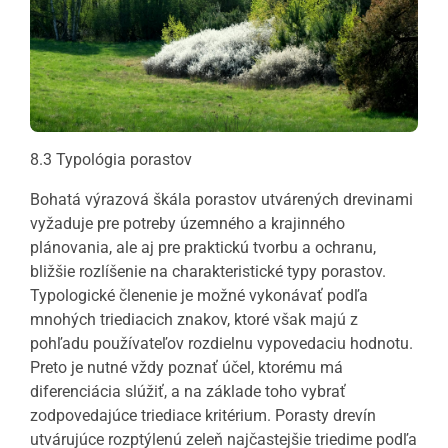
8.3 Typológia porastov
Bohatá výrazová škála porastov utvárených drevinami
vyžaduje pre potreby územného a krajinného
plánovania, ale aj pre praktickú tvorbu a ochranu,
bližšie rozlíšenie na charakteristické typy porastov.
Typologické členenie je možné vykonávať podľa
mnohých triediacich znakov, ktoré však majú z
pohľadu používateľov rozdielnu vypovedaciu hodnotu.
Preto je nutné vždy poznať účel, ktorému má
diferenciácia slúžiť, a na základe toho vybrať
zodpovedajúce triediace kritérium. Porasty drevín
utvárujúce rozptýlenú zeleň najčastejšie triedime podľa