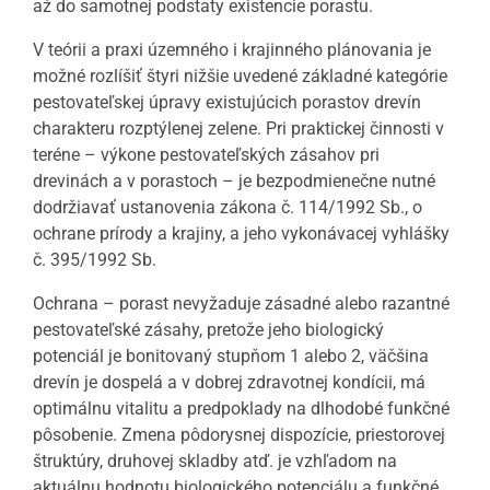
až do samotnej podstaty existencie porastu.
V teórii a praxi územného i krajinného plánovania je
možné rozlíšiť štyri nižšie uvedené základné kategórie
pestovateľskej úpravy existujúcich porastov drevín
charakteru rozptýlenej zelene. Pri praktickej činnosti v
teréne – výkone pestovateľských zásahov pri
drevinách a v porastoch – je bezpodmienečne nutné
dodržiavať ustanovenia zákona č. 114/1992 Sb., o
ochrane prírody a krajiny, a jeho vykonávacej vyhlášky
č. 395/1992 Sb.
Ochrana – porast nevyžaduje zásadné alebo razantné
pestovateľské zásahy, pretože jeho biologický
potenciál je bonitovaný stupňom 1 alebo 2, väčšina
drevín je dospelá
a v dobrej zdravotnej kondícii, má
optimálnu vitalitu a predpoklady na dlhodobé funkčné
pôsobenie. Zmena pôdorysnej dispozície, priestorovej
štruktúry, druhovej skladby atď. je vzhľadom na
aktuálnu hodnotu biologického potenciálu a funkčné