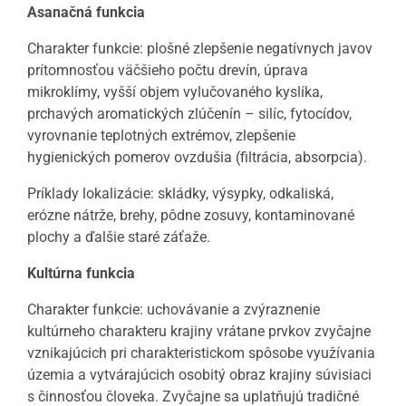
Asanačná funkcia
Charakter funkcie: plošné zlepšenie negatívnych javov
prítomnosťou väčšieho počtu drevín, úprava
mikroklímy, vyšší objem vylučovaného kyslíka,
prchavých aromatických zlúčenín – silíc, fytocídov,
vyrovnanie teplotných extrémov, zlepšenie
hygienických pomerov ovzdušia (filtrácia, absorpcia).
Príklady lokalizácie: skládky, výsypky, odkaliská,
erózne nátrže, brehy, pôdne zosuvy, kontaminované
plochy a ďalšie staré záťaže.
Kultúrna funkcia
Charakter funkcie: uchovávanie a zvýraznenie
kultúrneho charakteru krajiny vrátane prvkov zvyčajne
vznikajúcich pri charakteristickom spôsobe využívania
územia a vytvárajúcich osobitý obraz krajiny súvisiaci
s činnosťou človeka. Zvyčajne sa uplatňujú tradičné