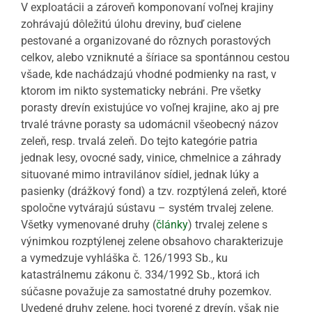
V exploatácii a zároveň komponovaní voľnej krajiny
zohrávajú dôležitú úlohu dreviny, buď cielene
pestované a organizované do rôznych porastových
celkov, alebo vzniknuté a šíriace sa spontánnou cestou
všade, kde nachádzajú vhodné podmienky na rast, v
ktorom im nikto systematicky nebráni. Pre všetky
porasty drevín existujúce vo voľnej krajine, ako aj pre
trvalé trávne porasty sa udomácnil všeobecný názov
zeleň, resp. trvalá zeleň. Do tejto kategórie patria
jednak lesy, ovocné sady, vinice, chmelnice a záhrady
situované mimo intravilánov sídiel, jednak lúky a
pasienky (drážkový fond) a tzv. rozptýlená zeleň, ktoré
spoločne vytvárajú sústavu – systém trvalej zelene.
Všetky vymenované druhy (
články
) trvalej zelene s
výnimkou rozptýlenej zelene obsahovo charakterizuje
a vymedzuje vyhláška č. 126/1993 Sb., ku
katastrálnemu zákonu č. 334/1992 Sb., ktorá ich
súčasne považuje za samostatné druhy pozemkov.
Uvedené druhy zelene, hoci tvorené z drevín, však nie