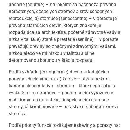
dospelé (adultné) – na lokalite sa nachádza prevaha
narastených, dospelých stromov a krov schopných
reprodukcie, d) starnúce (senescentné) – v poraste je
prevaha starnúcich drevín, ktorých znakom je
rozpadajúca sa architektúra, početné zdravotné vady a
nízka vitalita, e) staré a prestárlé (senilné) – v poraste
prevažujú dreviny so značnými zdravotnými vadami,
nízkou alebo veľmi nízkou vitalitou a silne
deformovanou korunou v štádiu rozpadu.
Podľa vzhľadu (fyziognómie) drevín skladajúcich
porasty ich členíme na: a) kerové – utvárané krmi,
liánami alebo mladými stromami, ktoré nepresahujú
výšku 3 m, b) stromové – počtom alebo výrazovo v
nich dominujú odrastené, dospelé alebo starnúce
stromy, c) kombinované – porasty sú súborom krov a
stromov.
Podľa priority funkcií rozlišujeme dreviny a porasty na: