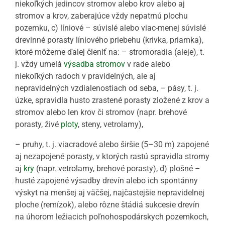
niekoľkých jedincov stromov alebo krov alebo aj
stromov a krov, zaberajúce vždy nepatrnú plochu
pozemku, c) líniové – súvislé alebo viac-menej súvislé
drevinné porasty líniového priebehu (krivka, priamka),
ktoré môžeme ďalej členiť na: – stromoradia (aleje), t.
j. vždy umelá
výsadba stromov
v rade alebo
niekoľkých radoch v pravidelných, ale aj
nepravidelných vzdialenostiach od seba, – pásy, t. j.
úzke, spravidla husto zrastené porasty zložené z krov a
stromov alebo len krov či stromov (napr. brehové
porasty, živé
ploty
, steny, vetrolamy),
– pruhy, t. j. viacradové alebo širšie (5–30 m) zapojené
aj nezapojené porasty, v ktorých rastú spravidla stromy
aj
kry
(napr. vetrolamy, brehové porasty), d) plošné –
husté zapojené výsadby drevín alebo ich spontánny
výskyt na menšej aj väčšej, najčastejšie nepravidelnej
ploche (remízok), alebo rôzne štádiá sukcesie drevín
na úhorom ležiacich poľnohospodárskych pozemkoch,