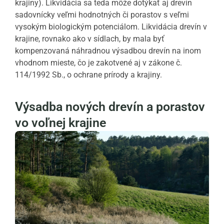
krajiny). Likvidácia sa teda môže dotýkať aj drevín
sadovnícky veľmi hodnotných či porastov s veľmi
vysokým biologickým potenciálom. Likvidácia drevín v
krajine, rovnako ako v sídlach, by mala byť
kompenzovaná náhradnou výsadbou drevín na inom
vhodnom mieste, čo je zakotvené aj v zákone č.
114/1992 Sb., o ochrane prírody a krajiny.
Výsadba nových drevín a porastov
vo voľnej krajine