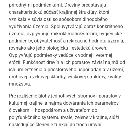
prírodnými podmienkami. Dreviny predstavujú
charakteristickú súčasť krajinnej štruktúry, ktorá
vznikala v súvislosti so spôsobom dlhodobého
využívania územia. Spoluvytvárajú obraz konkrétneho
územia, ovplyvňujú mikroklimatický režim, hygienické
podmienky, obývateľnosť a rekreačnú hodnotu územia,
rovnako ako jeho biologickú i estetickú úroveň.
Ovplyvňujú podmienky vedúce k vodnej i veternej
erózii. Funkčnosť drevín a ich porastov závisí najmä od
ich umiestnenia a priestorového usporiadania v území,
druhovej a vekovej skladby, výškovej štruktúry, kvality i
množstva.
Pre rozlíšenie úlohy jednotlivých stromov i porastov v
kultúrnej krajine, a najmä dotvárania ich parametrov
človekom – hospodárom a užívateľom do
polyfunkčného systému trvalej zelene v krajine, slúži
nasledujúce členenie funkcií do troch úrovní: