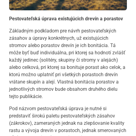
Pestovateľská úprava existujúcich drevín a porastov
Základným podkladom pre návrh pestovateľských
zásahov a úpravy konkrétnych, už existujúcich
stromov alebo porastov drevín je ich bonitácia. Tá
môže byť buď individuálna, pri ktorej sa hodnotí zvlášť
každý jedinec (solitéry, skupiny či stromy v alejách)
alebo celková, pri ktorej sa bonituje porast ako celok, a
ktorú možno uplatniť pri všetkých porastoch drevín
vrátane skupín a alejí. Vlastná bonitácia porastov a
jednotlivých stromov bude obsahom druhého dielu
tejto publikácie.
Pod názvom pestovateľská úprava je nutné si
predstaviť širokú paletu pestovateľských zásahov
(zákrokov), zameraných jednak na zlepšovanie kvality
rastu a vývoja drevín v porastoch, jednak smerovaných