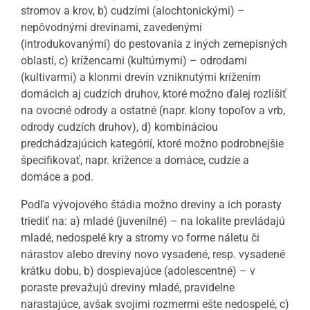
stromov a krov, b) cudzími (alochtonickými) –
nepôvodnými drevinami, zavedenými
(introdukovanými) do pestovania z iných zemepisných
oblastí, c) krížencami (kultúrnymi) – odrodami
(kultivarmi) a klonmi drevín vzniknutými krížením
domácich aj cudzích druhov, ktoré možno ďalej rozlíšiť
na ovocné odrody a ostatné (napr. klony topoľov a vrb,
odrody cudzích druhov), d) kombináciou
predchádzajúcich kategórií, ktoré možno podrobnejšie
špecifikovať, napr. krížence a domáce, cudzie a
domáce a pod.
Podľa vývojového štádia možno dreviny a ich porasty
triediť na: a) mladé (juvenilné) – na lokalite prevládajú
mladé, nedospelé kry a stromy vo forme náletu či
nárastov alebo dreviny novo vysadené, resp. vysadené
krátku dobu, b) dospievajúce (adolescentné) – v
poraste prevažujú dreviny mladé, pravidelne
narastajúce, avšak svojimi rozmermi ešte nedospelé, c)