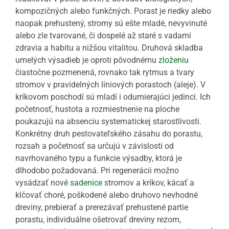
kompozičných alebo funkčných. Porast je riedky alebo
naopak prehustený, stromy sú ešte mladé, nevyvinuté
alebo zle tvarované, či dospelé až staré s vadami
zdravia a habitu a nižšou vitalitou. Druhová skladba
umelých výsadieb je oproti pôvodnému
zloženiu
čiastočne pozmenená, rovnako tak rytmus a tvary
stromov v pravidelných líniových porastoch (aleje). V
kríkovom poschodí sú mladí i odumierajúci jedinci. Ich
početnosť, hustota a rozmiestnenie na ploche
poukazujú na absenciu systematickej starostlivosti.
Konkrétny druh pestovateľského zásahu do porastu,
rozsah a početnosť sa určujú v závislosti od
navrhovaného typu a funkcie výsadby, ktorá je
dlhodobo požadovaná. Pri regenerácii možno
vysádzať nové
sadenice
stromov a kríkov, kácať a
klčovať choré, poškodené alebo druhovo nevhodné
dreviny, prebierať a prerezávať prehustené partie
porastu, individuálne ošetrovať dreviny rezom,