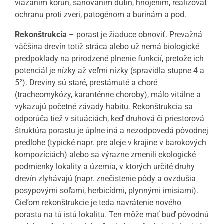
viazaním korún, sanovaním dutín, hnojením, realizovať
ochranu proti zveri, patogénom a burinám a pod.
Rekonštrukcia
– porast je žiaduce obnoviť. Prevažná
väčšina drevín totiž stráca alebo už nemá biologické
predpoklady na prirodzené plnenie funkcií, pretože ich
potenciál je nízky až veľmi nízky (spravidla stupne 4 a
5²). Dreviny sú staré, prestárnuté a choré
(tracheomykózy, karanténne choroby), málo vitálne a
vykazujú početné závady habitu. Rekonštrukcia sa
odporúča tiež v situáciách, keď druhová či priestorová
štruktúra porastu je úplne iná a nezodpovedá pôvodnej
predlohe (typické napr. pre aleje v krajine v barokových
kompozíciách) alebo sa výrazne zmenili ekologické
podmienky lokality a územia, v ktorých určité druhy
drevín zlyhávajú (napr. znečistenie pôdy a ovzdušia
posypovými soľami, herbicídmi, plynnými imisiami).
Cieľom rekonštrukcie je teda navrátenie nového
porastu na tú istú lokalitu. Ten môže mať buď pôvodnú