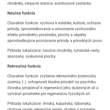
chodníky, čerpacie stanice, autobusové zastávky.
Náučná funkcia
Charakter funkcie: výchova k estetike, kultúre, ochrane
prírody, sprostredkovanie a umocnenie výchovného
efektu prírodného prostredia, plochy a objekty
sprostredkujúce poznávanie prírody a prírodných javov.
Príklady lokalizácie: náučné chodníky, turistické cesty,
skanzeny, výskumné plochy.
Rekreačná funkcia
Charakter funkcie: zvýšenie rekreačného potenciálu
územia, t. j. schopnosti kladne pôsobiť na psychiku
človeka, prispievať k regenerácii jeho duševných síl a
vytvárať prostredie pre regeneráciu fyzických síl.
Príklady lokalizácie: ihriská, kúpaliská, táboriska,
chatové osady, rekreačné areály, studne a pramene,