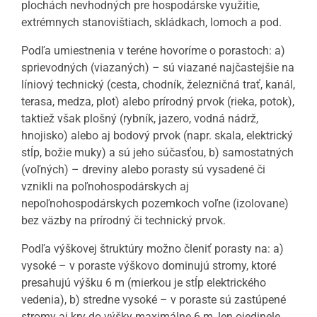
plochách nevhodných pre hospodárske využitie,
extrémnych stanovištiach, skládkach, lomoch a pod.
Podľa umiestnenia v teréne hovoríme o porastoch: a)
sprievodných (viazaných) – sú viazané najčastejšie na
líniový technický (cesta, chodník, železničná trať, kanál,
terasa, medza, plot) alebo prírodný prvok (rieka, potok),
taktiež však plošný (rybník, jazero, vodná nádrž,
hnojisko) alebo aj bodový prvok (napr. skala, elektrický
stĺp, božie muky) a sú jeho súčasťou, b) samostatných
(voľných) – dreviny alebo porasty sú vysadené či
vznikli na poľnohospodárskych aj
nepoľnohospodárskych pozemkoch voľne (izolovane)
bez väzby na prírodný či technický prvok.
Podľa výškovej štruktúry možno členiť porasty na: a)
vysoké – v poraste výškovo dominujú stromy, ktoré
presahujú výšku 6 m (mierkou je stĺp elektrického
vedenia), b) stredne vysoké – v poraste sú zastúpené
stromy aj kry do výšky maximálne 6 m, len ojedinele