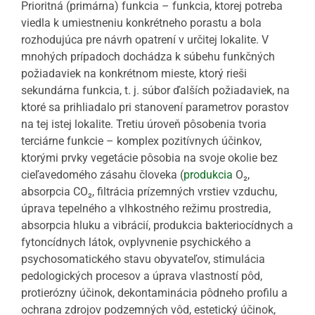
Prioritná (primárna) funkcia – funkcia, ktorej potreba
viedla k umiestneniu konkrétneho porastu a bola
rozhodujúca pre návrh opatrení v určitej lokalite. V
mnohých prípadoch dochádza k súbehu funkčných
požiadaviek na konkrétnom mieste, ktorý rieši
sekundárna funkcia, t. j. súbor ďalších požiadaviek, na
ktoré sa prihliadalo pri stanovení parametrov porastov
na tej istej lokalite. Tretiu úroveň pôsobenia tvoria
terciárne funkcie – komplex pozitívnych účinkov,
ktorými prvky vegetácie pôsobia na svoje okolie bez
cieľavedomého zásahu človeka (
produkcia
O₂,
absorpcia CO₂, filtrácia prízemných vrstiev vzduchu,
úprava tepelného a vlhkostného režimu prostredia,
absorpcia hluku a vibrácií, produkcia bakteriocídnych a
fytoncídnych látok, ovplyvnenie psychického a
psychosomatického stavu obyvateľov, stimulácia
pedologických procesov a úprava vlastností pôd,
protierózny účinok, dekontaminácia pôdneho profilu a
ochrana zdrojov podzemných vôd, estetický účinok,