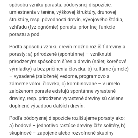
spôsobu vzniku porastu, pôdorysnej dispozície,
umiestnenia v teréne, výškovej štruktúry, druhovej
štruktúry, resp. pôvodnosti drevín, vývojového štádia,
vzhľadu (fyziognómie) porastu, prioritnej funkcie
porastu a pod.
Podľa spôsobu vzniku drevín možno rozlíšiť dreviny a
porasty: a) prirodzené (spontánne) – vzniknuté
prirodzeným spôsobom šírenia drevín (nálet, koreňové
výmladky) a bez pričinenia človeka, b) kultúrne (umelé)
– vysadené (založené) vedome, programovo a
zámerne vôľou človeka, c) kombinované – v umelo
založenom poraste existujú spontánne vyrastené
dreviny, resp. prirodzene vyrastené dreviny sú cielene
doplnené výsadbou ďalších drevín.
Podľa pôdorysnej dispozície rozlišujeme porasty ako:
a) bodové – jednotlivo rastúce dreviny čiže solitéry, b)
skupinové – zapojené alebo rozvoľnené skupiny