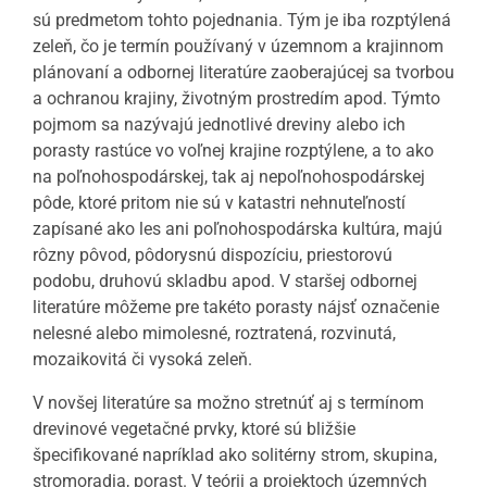
sú predmetom tohto pojednania. Tým je iba rozptýlená
zeleň, čo je termín používaný v územnom a krajinnom
plánovaní a odbornej literatúre zaoberajúcej sa tvorbou
a ochranou krajiny, životným prostredím apod. Týmto
pojmom sa nazývajú jednotlivé dreviny alebo ich
porasty rastúce vo voľnej krajine rozptýlene, a to ako
na poľnohospodárskej, tak aj nepoľnohospodárskej
pôde, ktoré pritom nie sú v katastri nehnuteľností
zapísané ako les ani poľnohospodárska kultúra, majú
rôzny pôvod, pôdorysnú dispozíciu, priestorovú
podobu, druhovú skladbu apod. V staršej odbornej
literatúre môžeme pre takéto porasty nájsť označenie
nelesné alebo mimolesné, roztratená, rozvinutá,
mozaikovitá či vysoká zeleň.
V novšej literatúre sa možno stretnúť aj s termínom
drevinové vegetačné prvky, ktoré sú bližšie
špecifikované napríklad ako solitérny strom, skupina,
stromoradia, porast. V teórii a projektoch územných