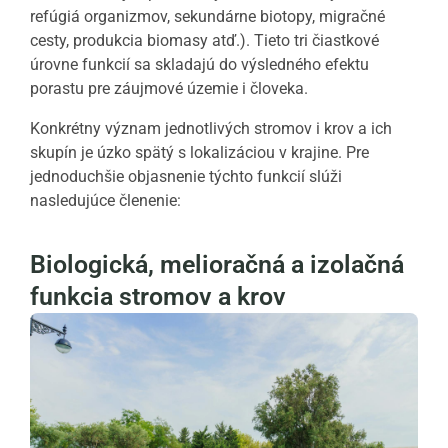
refúgiá organizmov, sekundárne biotopy, migračné
cesty, produkcia biomasy atď.). Tieto tri čiastkové
úrovne funkcií sa skladajú do výsledného efektu
porastu pre záujmové územie i človeka.
Konkrétny význam jednotlivých stromov i krov a ich
skupín je úzko spätý s lokalizáciou v krajine. Pre
jednoduchšie objasnenie týchto funkcií slúži
nasledujúce členenie:
Biologická, melioračná a izolačná
funkcia stromov a krov