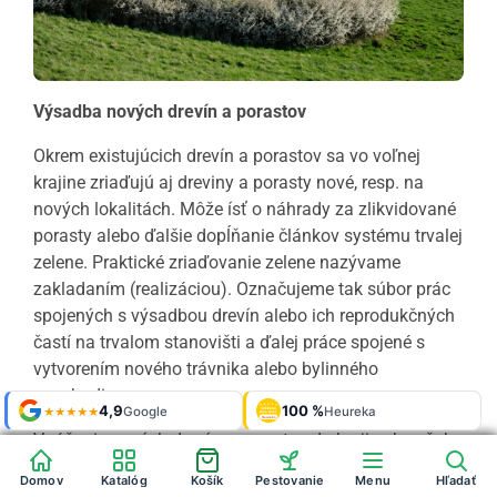
Výsadba nových drevín a porastov
Okrem existujúcich drevín a porastov sa vo voľnej
krajine zriaďujú aj dreviny a porasty nové, resp. na
nových lokalitách. Môže ísť o náhrady za zlikvidované
porasty alebo ďalšie dopĺňanie článkov systému trvalej
zelene. Praktické zriaďovanie zelene nazývame
zakladaním (realizáciou). Označujeme tak súbor prác
spojených s výsadbou drevín alebo ich reprodukčných
častí na trvalom stanovišti a ďalej práce spojené s
vytvorením nového trávnika alebo bylinného
poschodia.
Shop roku
Shop roku
4,9
4,9
100 %
Galerie
100 %
Galerie
'24 + '25
'24 + '25
Google
Google
Heureka
Heureka
925 fotek
925 fotek
★★★★★
★★★★★
OVĚŘENO
OVĚŘENO
ZÁKAZNÍKY
ZÁKAZNÍKY
Heureka
Heureka
Vnášanie nových drevín a porastov do krajiny by však
nemalo prebiehať živelne, ale vždy na základe
Domov
Domov
Katalóg
Katalóg
Košík
Košík
Pestovanie
Pestovanie
Menu
Menu
Hľadať
Hľadať
schválených územnoplánovacích podkladov (štúdie,