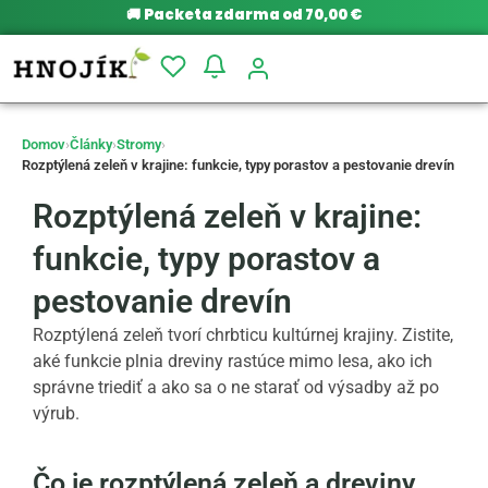
🚚
Packeta zdarma od 70,00 €
Domov
›
Články
›
Stromy
›
Rozptýlená zeleň v krajine: funkcie, typy porastov a pestovanie drevín
Rozptýlená zeleň v krajine:
funkcie, typy porastov a
pestovanie drevín
Rozptýlená zeleň tvorí chrbticu kultúrnej krajiny. Zistite,
aké funkcie plnia dreviny rastúce mimo lesa, ako ich
správne triediť a ako sa o ne starať od výsadby až po
výrub.
Čo je rozptýlená zeleň a dreviny