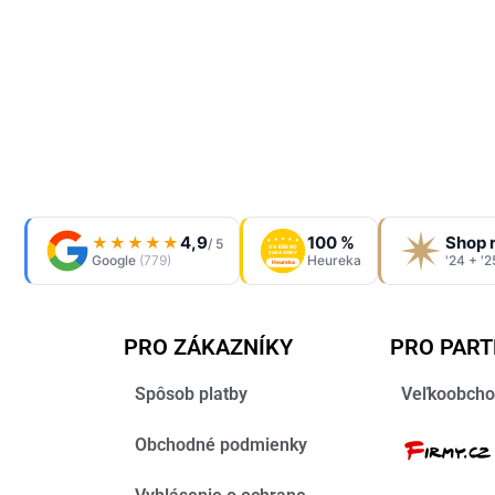
4,9
100 %
Shop 
★★★★★
/ 5
OVĚŘENO
ZÁKAZNÍKY
Google
(779)
Heureka
'24 + '2
Heureka
PRO ZÁKAZNÍKY
PRO PAR
Spôsob platby
Veľkoobcho
Obchodné podmienky