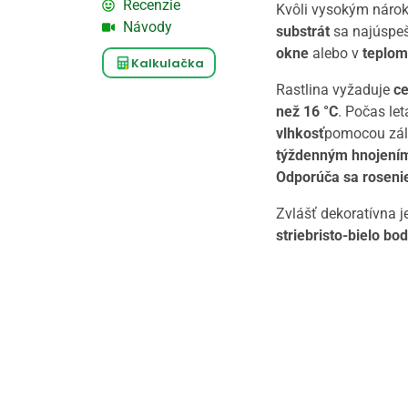
Recenzie
Kvôli vysokým nár
Návody
substrát
sa najúspeš
okne
alebo v
teplom
Kalkulačka
Rastlina vyžaduje
ce
než 16 °C
. Počas le
vlhkosť
pomocou zál
týždenným hnojení
Odporúča sa roseni
Zvlášť dekoratívna 
striebristo-bielo b