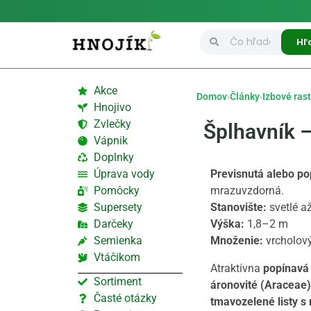
Hľ
Akce
Domov
›
Články
›
Izbové rast
Hnojivo
Zvlečky
Šplhavník –
Vápnik
Doplnky
Úprava vody
Previsnutá alebo po
Pomôcky
mrazuvzdorná.
Supersety
Stanovište:
svetlé až
Darčeky
Výška:
1,8–2 m
Semienka
Množenie:
vrcholov
Vtáčikom
Atraktívna
popínavá 
Sortiment
áronovité (Araceae)
Časté otázky
tmavozelené listy 