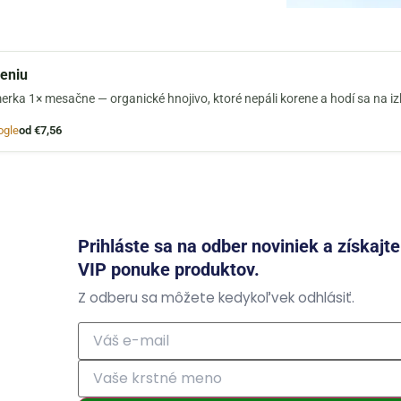
jeniu
erka 1× mesačne — organické hnojivo, ktoré nepáli korene a hodí sa na i
ogle
od €7,56
Prihláste sa na odber noviniek a získajt
VIP ponuke produktov.
Z odberu sa môžete kedykoľvek odhlásiť.