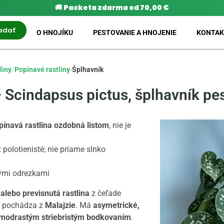
🚚
Packeta zdarma od 70,00 €
adať
O HNOJÍKU
PESTOVANIE A HNOJENIE
KONTAK
liny
/
Popínavé rastliny
›
Šplhavník
 Scindapsus pictus, šplhavník pe
pínavá rastlina ozdobná listom
, nie je
 polotienisté; nie priame slnko
ými odrezkami
alebo previsnutá rastlina
z čeľade
pochádza z
Malajzie
. Má
asymetrické,
s modrastým striebristým bodkovaním
.