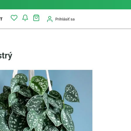
Prihlásiť sa
T
strý