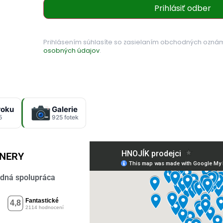
Prihlásiť odber
Prihlásením súhlasíte so zasielaním obchodných ozná
osobných údajov
.
roku
Galerie
5
925 fotek
TNERY
dná spolupráca