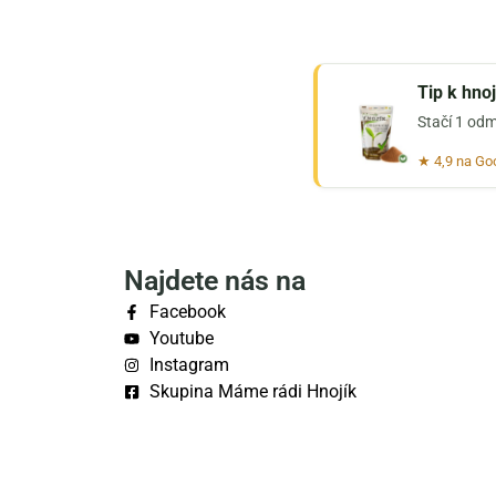
Tip k hno
Stačí 1 odm
★ 4,9 na Go
Najdete nás na
Facebook
Youtube
Instagram
Skupina Máme rádi Hnojík