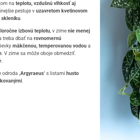
okom na
teplotu, vzdušnú vlhkosť aj
nejšie pestuje v
uzavretom kvetinovom
 skleníku
.
loročne izbovú teplotu
, v zime
nie menej
ta treba dbať na
rovnomernú
ievky
mäkčenou, temperovanou vodou
a
m
. V zime sa môže oboje obmedziť.
e
.
je odroda
‚Argyraeus‘
s listami
husto
odkovanými
.