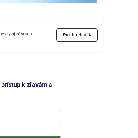
zbovky aj záhradu.
Pozrieť Hnojík
e prístup k zľavám a