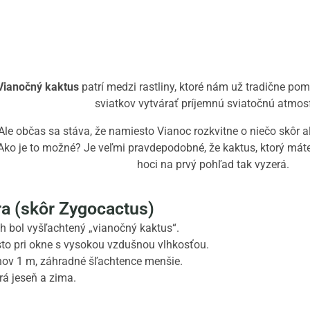
Vianočný kaktus
patrí medzi rastliny, ktoré nám už tradične p
sviatkov vytvárať príjemnú sviatočnú atmos
Ale občas sa stáva, že namiesto Vianoc rozkvitne o niečo skôr a
Ako je to možné?
Je veľmi pravdepodobné, že kaktus, ktorý máte
hoci na prvý pohľad tak vyzerá.
a (skôr Zygocactus)
ých bol vyšľachtený „vianočný kaktus“.
to pri okne s vysokou vzdušnou vlhkosťou.
ov 1 m, záhradné šľachtence menšie.
á jeseň a zima.