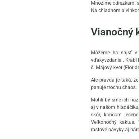
Množíme odrezkami s 
Na chladnom a vlhkom
Vianočný 
Môžeme ho nájsť v 
vďakyvzdania
, Krabí
či Májový kvet (Flor d
Ale pravda je taká, že
panuje trochu chaos.
Mohli by sme ich nazv
aj v našom hľadáčiku
skôr, koncom jesene
Veľkonočný kaktus.
rastové návyky aj náro