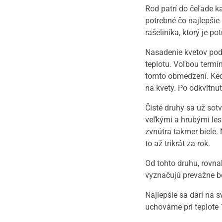
Rod patrí do čeľade ka
potrebné čo najlepši
rašeliníka, ktorý je p
Nasadenie kvetov pod
teplotu. Voľbou termí
tomto obmedzení. Keď
na kvety. Po odkvitnu
Čisté druhy sa už sot
veľkými a hrubými les
zvnútra takmer biele.
to až trikrát za rok.
Od tohto druhu, rovn
vyznačujú prevažne bo
Najlepšie sa darí na 
uchováme pri teplote