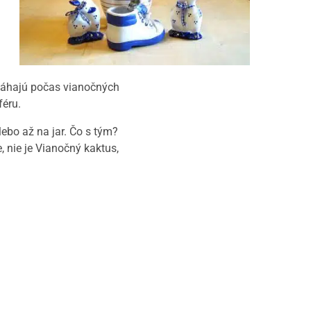
omáhajú počas vianočných
féru.
lebo až na jar.
Čo s tým?
, nie je Vianočný kaktus,