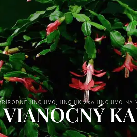
PRÍRODNÉ HNOJIVO, HNOJIK ako HNOJIVO NA
VIANOČNÝ K