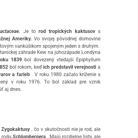
actaceae.
Je to
rod
tropických kaktusov
s
užnej Ameriky.
Vo svojej pôvodnej domovine
istovým vankúšikom spojeným jeden s druhým.
botanickej záhrade Kew na juhozápade Londýna
roku 1839
bol dovezený vtedajší
Epiphyllum
1852
bol rokom, keď
ich predstavil verejnosti
a
varov a farieb
.
V roku 1980 začalo kríženie s
vený v roku 1976. To bol základ pre vznik
ť aj dnes.
o
Zygokaktusy
, čo v skutočnosti nie je rod, ale
o rodu
Schlumbergera
.
Majú rozdielne listy, ale