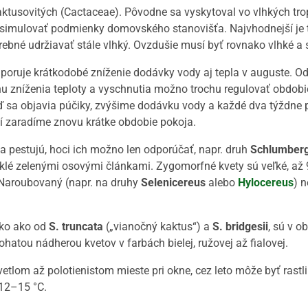
ktusovitých (Cactaceae). Pôvodne sa vyskytoval vo vlhkých tropi
e simulovať podmienky domovského stanovišťa. Najvhodnejší je
otrebné udržiavať stále vlhký. Ovzdušie musí byť rovnako vlhké a st
poruje krátkodobé zníženie dodávky vody aj tepla v auguste. 
nu zníženia teploty a vyschnutia možno trochu regulovať obdobie
 sa objavia púčiky, zvýšime dodávku vody a každé dva týždne p
tí zaradíme znovu krátke obdobie pokoja.
va pestujú, hoci ich možno len odporúčať, napr. druh
Schlumberg
klé zelenými osovými článkami. Zygomorfné kvety sú veľké, až 
 Naroubovaný (napr. na druhy
Selenicereus
alebo
Hylocereus
) n
ako ako od
S. truncata
(„vianočný kaktus“) a
S. bridgesii
, sú v o
hatou nádherou kvetov v farbách bielej, ružovej až fialovej.
svetlom až polotienistom mieste pri okne, cez leto môže byť rast
 12–15 °C.