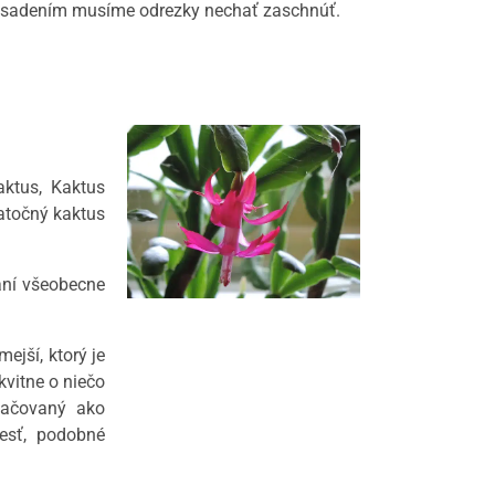
 zasadením musíme odrezky nechať zaschnúť.
aktus,
Kaktus
iatočný kaktus
aní všeobecne
ejší, ktorý je
 kvitne o niečo
načovaný ako
esť, podobné