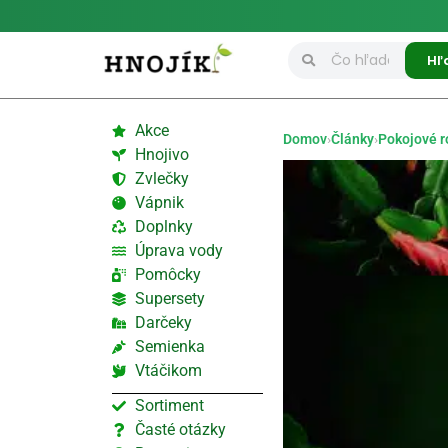
Hľ
Akce
Domov
›
Články
›
Pokojové r
Hnojivo
Zvlečky
Vápnik
Doplnky
Úprava vody
Pomôcky
Supersety
Darčeky
Semienka
Vtáčikom
Sortiment
Časté otázky