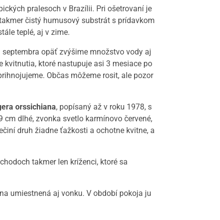
ckých pralesoch v Brazílii. Pri ošetrovaní je
 takmer čistý humusový substrát s prídavkom
ále teplé, aj v zime.
Od septembra opäť zvýšime množstvo vody aj
 kvitnutia, ktoré nastupuje asi 3 mesiace po
rihnojujeme. Občas môžeme rosit, ale pozor
era orssichiana
, popísaný až v roku 1978, s
9 cm dlhé, zvonka svetlo karmínovo červené,
ečiní druh žiadne ťažkosti a ochotne kvitne, a
bchodoch takmer len kríženci, ktoré sa
lina umiestnená aj vonku. V období pokoja ju