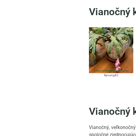
Vianočný 
Zdroj:
wikimedia.org
Autor
Byoung82
Vianočný 
Vianočný, veľkonočn
spoločné zjednocujúc