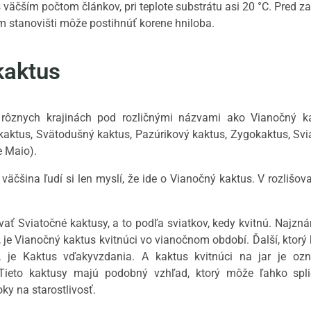
väčším počtom článkov, pri teplote substrátu asi 20 °C. Pred
 stanovišti môže postihnúť korene hniloba.
kaktus
rôznych krajinách pod rozličnými názvami ako Vianočný k
 kaktus, Svätodušný kaktus, Pazúrikový kaktus, Zygokaktus, Sv
e Maio).
 väčšina ľudí si len myslí, že ide o Vianočný kaktus.
V rozlišov
ať Sviatočné kaktusy, a to podľa sviatkov, kedy kvitnú.
Najznám
, je Vianočný kaktus kvitnúci vo vianočnom období.
Ďalší, ktorý
, je Kaktus vďakyvzdania.
A kaktus kvitnúci na jar je oz
Tieto kaktusy majú podobný vzhľad, ktorý môže ľahko spli
ky na starostlivosť.