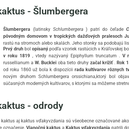
kaktus - Šlumbergera
Šlumbergera
(latinsky
Schlumbergera
) patrí do čeľade
C
pôvodným domovom v tropických dažďových pralesoch J
rastú na stromoch alebo skalách.
Jeho stonky sa podobajú l
Prvý druh
bol
opísaný
podľa vzoriek rastúcich v Kráľovskej 
v roku 1819
, vtedy nazývaný
Epiphyllum truncatum
.
V 
russellianum
a
W. Bucklei
oba tieto druhy
začal krížiť
.
Rok 
od roku 1860 už bola k dispozícii
rada kultivarov rôznych t
novým druhom
Schlumbergera orssichiana,
ktorý bol obja
súčasných moderných kultivarov, s ktorými sa môžeme stretnú
kaktus - odrody
ý kaktus aj kaktus vďakyvzdania sú všeobecne označované ak
e označenie.
Vianočný kaktus
a
Kaktus vďakyvzdania
patrili d