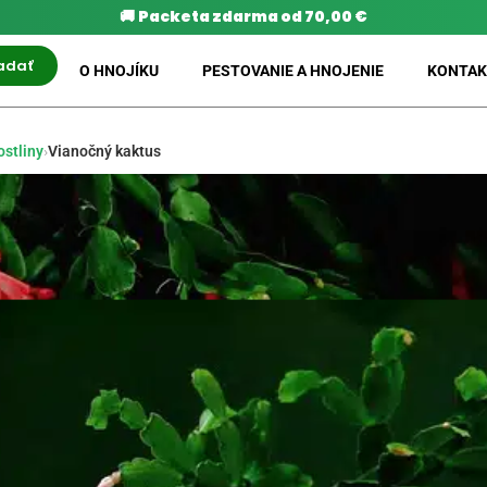
🚚
Packeta zdarma od 70,00 €
adať
O HNOJÍKU
PESTOVANIE A HNOJENIE
KONTAK
ostliny
›
Vianočný kaktus