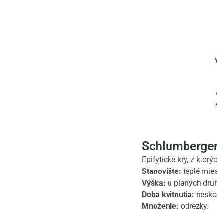
Schlumberger
Epifytické kry, z ktor
Stanovište:
teplé mies
Výška:
u planých druh
Doba kvitnutia:
neskor
Množenie:
odrezky.