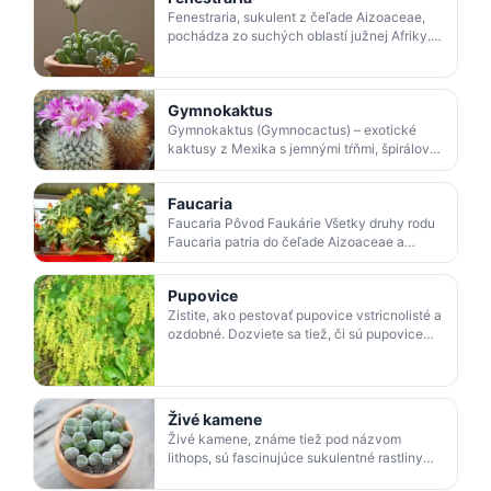
Fenestraria, sukulent z čeľade Aizoaceae,
pochádza zo suchých oblastí južnej Afriky.
Dužnaté listy s priesvitnými 'okienkami'
prenášajú svet…
Gymnokaktus
Gymnokaktus (Gymnocactus) – exotické
kaktusy z Mexika s jemnými tŕňmi, špirálovo
usporiadanými bradavkami a farebnými
kvetmi. Prehľad druhov…
Faucaria
Faucaria Pôvod Faukárie Všetky druhy rodu
Faucaria patria do čeľade Aizoaceae a
pochádzajú z juhoafrického Kapska. Vzhľad
rastliny Známe suk…
Pupovice
Zistite, ako pestovať pupovice vstricnolisté a
ozdobné. Dozviete sa tiež, či sú pupovice
jedovaté pre mačky.
Živé kamene
Živé kamene, známe tiež pod názvom
lithops, sú fascinujúce sukulentné rastliny
bez stonku, ktoré sú prispôsobené prežitiu v