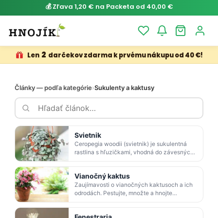
💰 Zľava 1,20 € na Packeta od 40,00 €
2
Len
darčekov zdarma k prvému nákupu od 40 €!
Články — podľa kategórie
›
Sukulenty a kaktusy
Svietnik
Ceropegia woodii (svietnik) je sukulentná
rastlina s hľuzičkami, vhodná do závesných
nádob. Ľahko sa pestuje, má srdcovité
striebristo mramo…
Vianočný kaktus
Zaujímavosti o vianočných kaktusoch a ich
odrodách. Pestujte, množte a hnojte
organicky vianočný kaktus pre krásne kvety.
Fenestraria