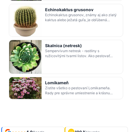
starostlivú celoročnú star…
Echinokaktus grusonov
Echinokaktus grusonov, známy aj ako zlatý
kaktus alebo ježatá guľa, je obľúbená
rastlina, ktorej pôvod sa datuje do aridných
regiónov Mexika…
Skalnica (netresk)
Sempervivum netresk - rastliny s
ružicovitými tvarmi listov. Ako pestovať
netresk a využiť jeho liečivé účinky.
Lomikameň
Zistite všetko o pestovaní Lomikameňa.
Rady pre správne umiestnenie a krásnu
záplavu kvetov. Saxifraga lomikameň
Arendsov aj ryšavý.
Shop roku
4,9
100 %
Galéria
OVERENÉ