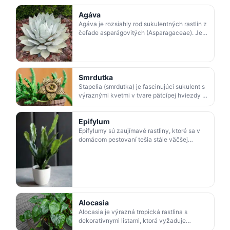
drsných podmienk…
Agáva
Agáva je rozsiahly rod sukulentných rastlín z
čeľade asparágovitých (Asparagaceae). Je
známa mohutnými listami a odolnosťou voči
extrémnym p…
Smrdutka
Stapelia (smrdutka) je fascinujúci sukulent s
výraznými kvetmi v tvare päťcípej hviezdy a
neobvyklým zápachom. Prečítajte si, ako ju
správne…
Epifylum
Epifylumy sú zaujímavé rastliny, ktoré sa v
domácom pestovaní tešia stále väčšej
obľube. Tieto rastliny pochádzajú z
prostredia strednej a j…
Alocasia
Alocasia je výrazná tropická rastlina s
dekoratívnymi listami, ktorá vyžaduje
vysokú vlhkosť, svetlé stanovište a