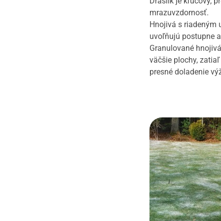
Draslík je kľúčový, 
mrazuvzdornosť.
Hnojivá s riadeným u
uvoľňujú postupne a
Granulované hnojivá
väčšie plochy, zatia
presné doladenie výž