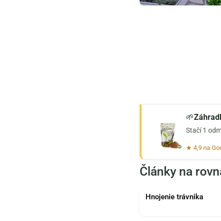
🌱
Záhradk
Stačí 1 odm
★ 4,9 na Go
Články na rovn
Hnojenie trávnika