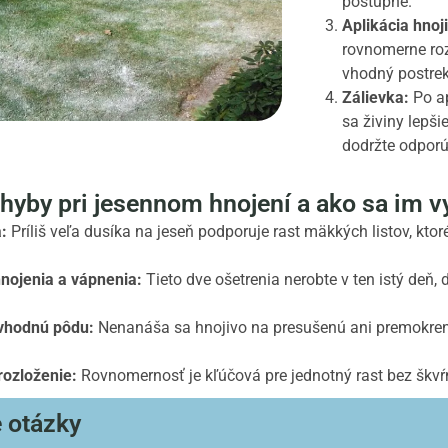
postupne.
Aplikácia hnoj
rovnomerne roz
vhodný postre
Zálievka:
Po ap
sa živiny lepši
dodržte odporú
chyby pri jesennom hnojení a ako sa im 
:
Príliš veľa dusíka na jeseň podporuje rast mäkkých listov, kto
nojenia a vápnenia:
Tieto dve ošetrenia nerobte v ten istý deň,
evhodnú pôdu:
Nenanáša sa hnojivo na presušenú ani premokren
ozloženie:
Rovnomernosť je kľúčová pre jednotný rast bez škvŕ
 otázky