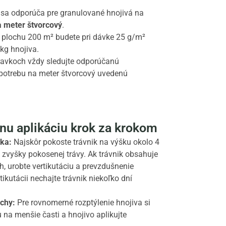
 sa odporúča pre granulované hnojivá na
 meter štvorcový
.
na plochu 200 m² budete pri dávke 25 g/m²
kg hnojiva.
pravkoch vždy sledujte odporúčanú
potrebu na meter štvorcový uvedenú
nu aplikáciu krok za krokom
ika:
Najskôr pokoste trávnik na výšku okolo 4
 zvyšky pokosenej trávy. Ak trávnik obsahuje
h, urobte vertikutáciu a prevzdušnenie
tikutácii nechajte trávnik niekoľko dní
chy:
Pre rovnomerné rozptýlenie hnojiva si
 na menšie časti a hnojivo aplikujte