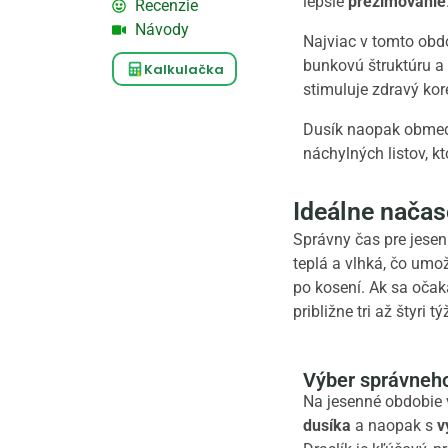
lepšie
prezimovanie
Recenzie
Návody
Najviac v tomto obdob
bunkovú štruktúru a 
Kalkulačka
stimuluje zdravý ko
Dusík naopak obmedz
náchylných listov, kt
Ideálne načas
Správny čas pre jesen
teplá a vlhká, čo umož
po kosení. Ak sa očak
približne tri až štyri
Výber správneho 
Na jesenné obdobie 
dusíka
a naopak s
v