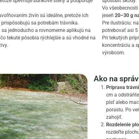
pretože spevňuje bunkové steny a podporuje
spôsobiť škody.
Vo všeobecnosti
voľňovaním živín sú ideálne, pretože ich
jeseň
20–30 g na
 prispôsobujú sa potrebám trávnika.
Pre ilustráciu: 
 sa jednoducho a rovnomerne aplikujú na
potrebovať asi 5 
ľ čo tekuté pôsobia rýchlejšie a sú vhodné na
Pri tekutých prí
ivy.
koncentráciu a s
výrobcom.
Ako na správ
Príprava trávn
cm a odstráňte
plsť alebo mac
porastu. Po ver
zahojiť.
Rozdelenie plo
rozdeľte plochu