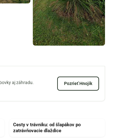
zbovky aj záhradu.
Pozrieť Hnojík
Cesty v trávniku: od šlapákov po
zatrávňovacie dlaždice