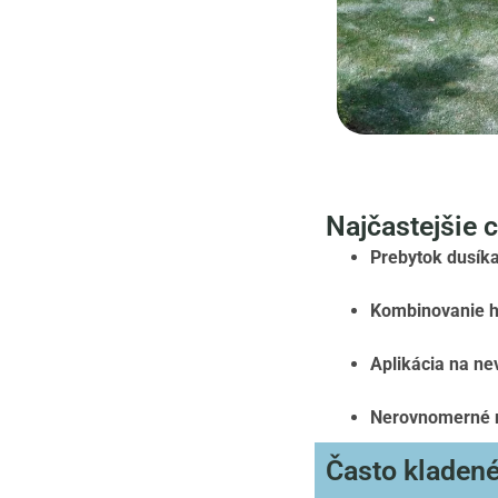
Najčastejšie 
Prebytok dusíka
Kombinovanie h
Aplikácia na n
Nerovnomerné r
Často kladené