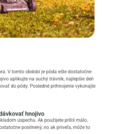
bra. V tomto období je pôda ešte dostatočne
jivo aplikujte na suchý trávnik, najlepšie deň
covať do pôdy. Posledné prihnojenie vykonajte
dávkovať hnojivo
kladom úspechu. Ak použijete príliš málo,
ostatočne posilnený, no ak priveľa, môže to