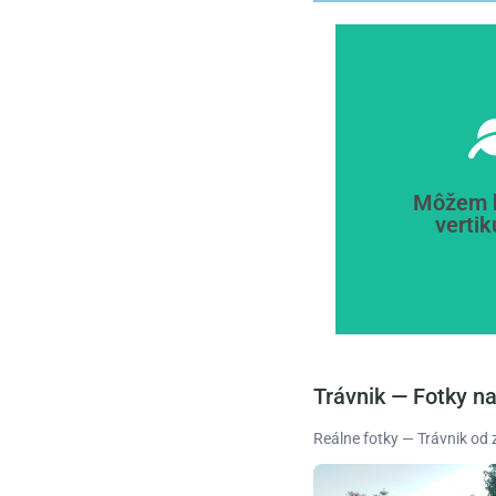
2–3 
listy zahoj
sa poranené
Môžem h
vertik
Áno, ale po
Trávnik — Fotky n
Reálne fotky — Trávnik od 