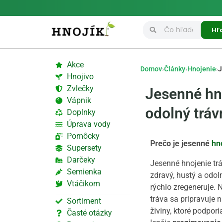
Hľ
Akce
Domov
›
Články
›
Hnojenie
›
J
Hnojivo
Zvlečky
Jesenné hno
Vápnik
odolný tráv
Doplnky
Úprava vody
Pomôcky
Prečo je jesenné
hn
Supersety
Darčeky
Jesenné hnojenie tráv
Semienka
zdravý, hustý a odoln
Vtáčikom
rýchlo zregeneruje. 
tráva sa pripravuje 
Sortiment
živiny, ktoré podpor
Časté otázky