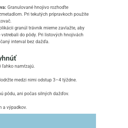
iva:
Granulované hnojivo rozhoďte
metadlom. Pri tekutých prípravkoch použite
kovač.
likácii granúl trávnik mierne zavlažte, aby
e vstrebali do pôdy. Pri listových hnojivách
čaný interval bez dažďa.
vyhnúť
ré ľahko namŕzajú.
 dodržte medzi nimi odstup 3–4 týždne.
ú pôdu, ani počas silných dažďov.
n a výpadkov.