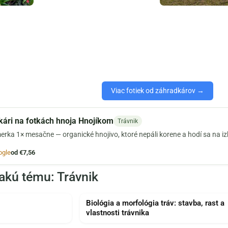
Viac fotiek od záhradkárov →
ári na fotkách hnoja Hnojíkom
Trávnik
erka 1× mesačne — organické hnojivo, ktoré nepáli korene a hodí sa na i
ogle
od €7,56
akú tému: Trávnik
Biológia a morfológia tráv: stavba, rast a
vlastnosti trávnika