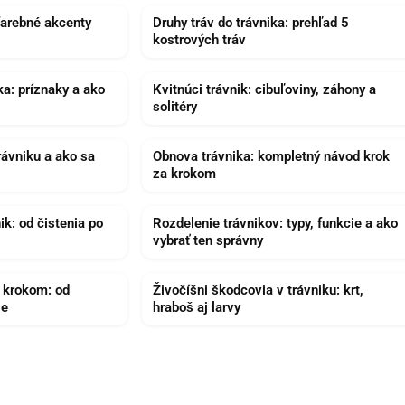
 farebné akcenty
Druhy tráv do trávnika: prehľad 5
kostrových tráv
a: príznaky a ako
Kvitnúci trávnik: cibuľoviny, záhony a
solitéry
rávniku a ako sa
Obnova trávnika: kompletný návod krok
za krokom
ik: od čistenia po
Rozdelenie trávnikov: typy, funkcie a ako
vybrať ten správny
a krokom: od
Živočíšni škodcovia v trávniku: krt,
ie
hraboš aj larvy