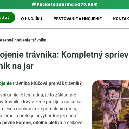
🚚
Packeta zdarma od 70,00 €
adať
O HNOJÍKU
PESTOVANIE A HNOJENIE
KONTAK
esenné hnojenie trávnika
jenie trávnika: Kompletný spriev
nik na jar
ojenie
trávnika kľúčové pre váš trávnik?
nika nie je len rutina, je to základ pre
ý trávnik, ktorý v zime prežije a na jar sa
Na jeseň dochádza k spomaleniu rastu,
na zimu, a preto je nevyhnutné jej dodať
ia
pevné korene, odolné pletivá
a celkovo