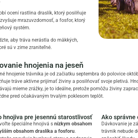
.
í ocení rastlina draslík, ktorý posilňuje
zvyšuje mrazuvzdornosť, a fosfor, ktorý
reňový systém.
te, aby tráva nerástla do mäkkých,
oré sú v zime zraniteľné.
ovanie hnojenia na jeseň
né hnojenie trávnika je od začiatku septembra do polovice októ
ňuje tráve aktívne prijímať živiny a posilňovať svoje pletivá. Hno
ávajú mierne zrážky, je to ideálne, pretože pomôžu živiny zapra
 týždne pred očakávaným trvalým poklesom teplôt.
hnojiva pre jesennú starostlivosť
Ako správne 
voľte špeciálne hnojivá s
nízkym obsahom
Dávkovanie je zá
yšším obsahom draslíka a fosforu
.
trávnik nebude d