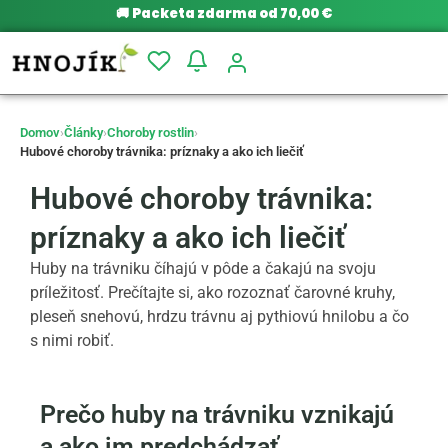
🚚
Packeta zdarma od 70,00 €
Domov
›
Články
›
Choroby rostlin
›
Hubové choroby trávnika: príznaky a ako ich liečiť
Hubové choroby trávnika:
príznaky a ako ich liečiť
Huby na trávniku číhajú v pôde a čakajú na svoju
príležitosť. Prečítajte si, ako rozoznať čarovné kruhy,
pleseň snehovú, hrdzu trávnu aj pythiovú hnilobu a čo
s nimi robiť.
Prečo huby na trávniku vznikajú
a ako im predchádzať