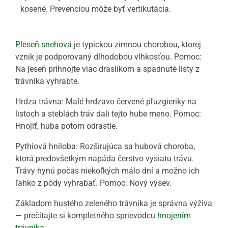
kosené. Prevenciou môže byť vertikutácia.
Pleseň snehová
je typickou zimnou chorobou, ktorej
vznik je podporovaný dlhodobou vlhkosťou. Pomoc:
Na jeseň prihnojte viac draslíkom a spadnuté listy z
trávnika vyhrabte.
Hrdza trávna: Malé hrdzavo červené pľuzgieriky na
listoch a steblách tráv dali tejto hube meno. Pomoc:
Hnojiť, huba potom odrastie.
Pythiová hniloba: Rozširujúca sa hubová choroba,
ktorá predovšetkým napáda čerstvo vysiatu trávu.
Trávy hynú počas niekoľkých málo dní a možno ich
ľahko z pôdy vyhrabať. Pomoc: Nový výsev.
Základom hustého zeleného trávnika je správna výživa
— prečítajte si kompletného sprievodcu
hnojením
trávnika
.