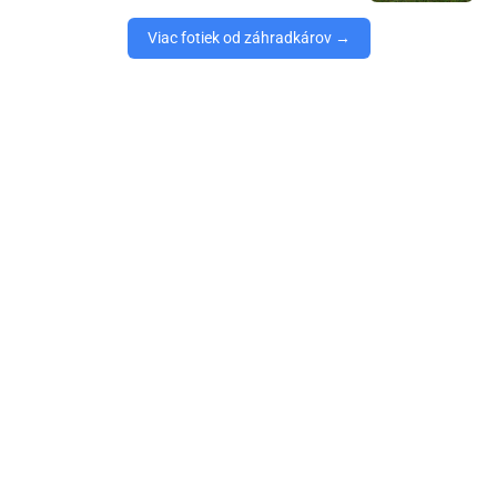
Viac fotiek od záhradkárov →