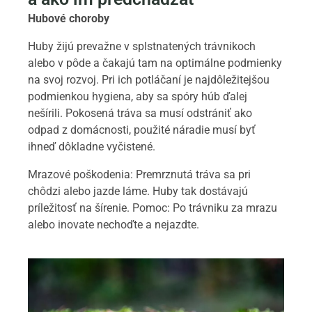
Hubové choroby
Huby žijú prevažne v splstnatených trávnikoch
alebo v pôde a čakajú tam na optimálne podmienky
na svoj rozvoj. Pri ich potláčaní je najdôležitejšou
podmienkou hygiena, aby sa spóry húb ďalej
nešírili. Pokosená tráva sa musí odstrániť ako
odpad z domácnosti, použité náradie musí byť
ihneď dôkladne vyčistené.
Mrazové poškodenia: Premrznutá tráva sa pri
chôdzi alebo jazde láme. Huby tak dostávajú
príležitosť na šírenie. Pomoc: Po trávniku za mrazu
alebo inovate nechoďte a nejazdte.