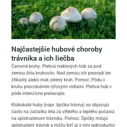
Najčastejšie hubové choroby
trávnika a ich liečba
Čarovné kruhy: Pletivá niektorých húb sa pod
zemou šíria kruhovito. Nad zemou ich prezradí len
žltkastý alebo inak zelený kruh. Pomoc: Pôdu v
kruhu prevzdušnite rýľovými vidlami. Pletivá húb v
pôde intenzívne prelievajte.
Klobúkaté huby (napr. špička trávna) sa objavujú
často na začiatku leta za vlhkého a teplého počasia
na splstnatenom trávniku. Pomoc: Špičky milujú
splstnatený trávnik a môžu byť aj s ním jednoducho