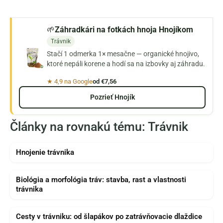
🌱
Záhradkári na fotkách hnoja Hnojíkom
Trávnik
Stačí 1 odmerka 1× mesačne — organické hnojivo,
ktoré nepáli korene a hodí sa na izbovky aj záhradu.
★ 4,9 na Google
od €7,56
Pozrieť Hnojík
Články na rovnakú tému: Trávnik
Hnojenie trávnika
Biológia a morfológia tráv: stavba, rast a vlastnosti
trávnika
Cesty v trávniku: od šlapákov po zatrávňovacie dlaždice