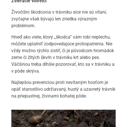
Zvieracie votrelci
Živočíšni škodcovia v trávniku síce nie sú vítaní,
zvyčajne však bývajú len zriedka výrazným
problémom.
Hneď ako viete, ktorý „škodca“ vám robí neplechu,
môžete uplatniť zodpovedajúce protiopatrenia. Nie
vždy možno rýchlo zistiť, či je pôvodcom hromádok
zeme či žltých škvŕn v trávniku krt alebo pes.
Väčšinou treba dlhšie pozorovať, kto sa v trávniku a
v pôde skrýva.
Najlepšou prevenciou proti nevítaným hosťom je
opäť starostlivo udržiavaný, hustý a uzavretý trávnik
na priepustnej, živinami bohatej pôde.