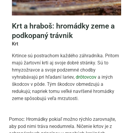
Krt a hraboš: hromádky zeme a
podkopaný trávnik
Krt
Krtince sú postrachom každého záhradníka. Pritom
majú žartovní krti aj svoje dobré stránky. Sú to
hmyzožravce a svoje podzemné chodby
vyhrabávajú pri hľadaní lariev,
drôtovcov
a iných
škodcov v pôde. Tým škodcov obmedzujú a
redukujú; napriek tomu veľké navŕšené hromádky
zeme spôsobujú veľa mrzutosti.
Pomoc: Hromádky pokiaľ možno rýchlo zarovnajte,
aby pod nimi tráva neodumrela. Ničenie krtov je z