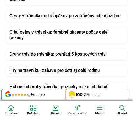
Cesty v trávniku: od šlapákov po zatrávňovacie dlaždice
Cibuľoviny v trávniku: farebné akcenty počas celej
sezóny
Druhy tráv do trávnika: prehľad 5 kostrových tráv
Hry na trávniku: zábava pre deti aj celú rodinu
Hubové choroby trávnika: príznaky a ako ich liečiť
Shop roku
Shop roku
4,9
4,9
100 %
Galerie
100 %
Galerie
'24 + '25
'24 + '25
Google
Google
Heureka
Heureka
925 fotek
925 fotek
★★★★★
★★★★★
OVĚŘENO
OVĚŘENO
ZÁKAZNÍKY
ZÁKAZNÍKY
Heureka
Heureka
Jesenné hnojenie trávnika
Domov
Domov
Katalóg
Katalóg
Košík
Košík
Pestovanie
Pestovanie
Menu
Menu
Hľadať
Hľadať
Kvitnúci trávnik: cibuľoviny, záhony a solitéry