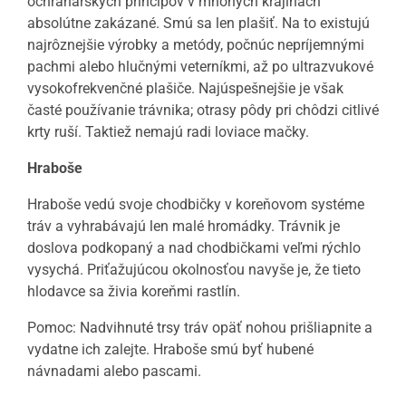
ochranárskych princípov v mnohých krajinách
absolútne zakázané. Smú sa len plašiť. Na to existujú
najrôznejšie výrobky a metódy, počnúc nepríjemnými
pachmi alebo hlučnými veterníkmi, až po ultrazvukové
vysokofrekvenčné plašiče. Najúspešnejšie je však
časté používanie trávnika; otrasy pôdy pri chôdzi citlivé
krty ruší. Taktiež nemajú radi loviace mačky.
Hraboše
Hraboše vedú svoje chodbičky v koreňovom systéme
tráv a vyhrabávajú len malé hromádky. Trávnik je
doslova podkopaný a nad chodbičkami veľmi rýchlo
vysychá. Priťažujúcou okolnosťou navyše je, že tieto
hlodavce sa živia koreňmi rastlín.
Pomoc: Nadvihnuté trsy tráv opäť nohou prišliapnite a
vydatne ich zalejte. Hraboše smú byť hubené
návnadami alebo pascami.