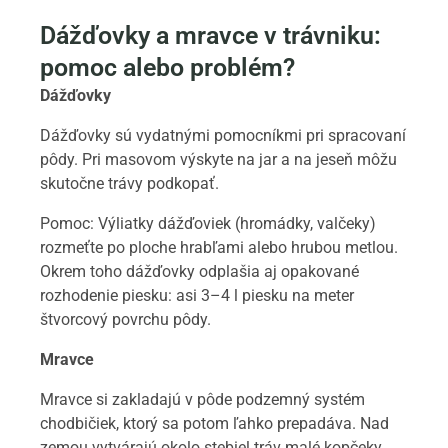
Dážďovky a mravce v trávniku:
pomoc alebo problém?
Dážďovky
Dážďovky sú vydatnými pomocníkmi pri spracovaní
pôdy. Pri masovom výskyte na jar a na jeseň môžu
skutočne trávy podkopať.
Pomoc: Výliatky dážďoviek (hromádky, valčeky)
rozmeťte po ploche hrabľami alebo hrubou metlou.
Okrem toho dážďovky odplašia aj opakované
rozhodenie piesku: asi 3–4 l piesku na meter
štvorcový povrchu pôdy.
Mravce
Mravce si zakladajú v pôde podzemný systém
chodbičiek, ktorý sa potom ľahko prepadáva. Nad
zemou vytvárajú okolo stebiel tráv malé kopčeky