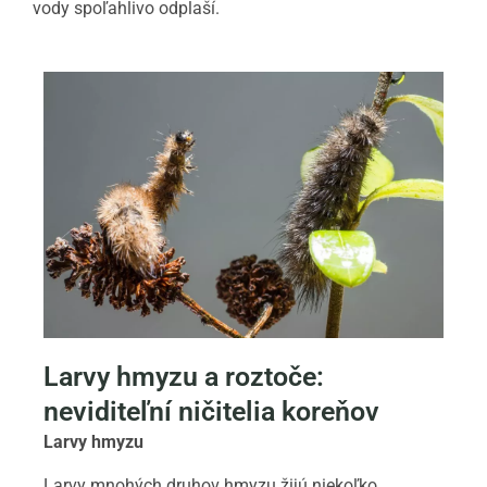
vody spoľahlivo odplaší.
Larvy hmyzu a roztoče:
neviditeľní ničitelia koreňov
Larvy hmyzu
Larvy mnohých druhov hmyzu žijú niekoľko