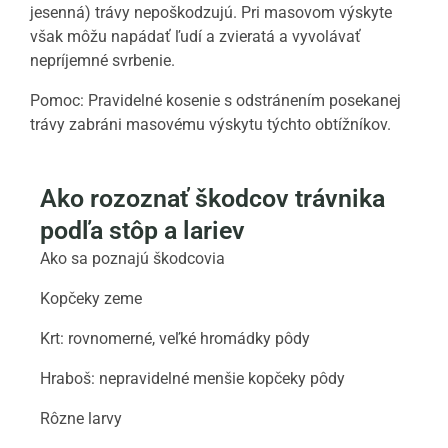
jesenná) trávy nepoškodzujú. Pri masovom výskyte
však môžu napádať ľudí a zvieratá a vyvolávať
nepríjemné svrbenie.
Pomoc: Pravidelné kosenie s odstránením posekanej
trávy zabráni masovému výskytu týchto obtížníkov.
Ako rozoznať škodcov trávnika
podľa stôp a lariev
Ako sa poznajú škodcovia
Kopčeky zeme
Krt: rovnomerné, veľké hromádky pôdy
Hraboš: nepravidelné menšie kopčeky pôdy
Rôzne larvy