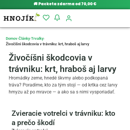
🚚
Packeta zdarma od 70,00 €
Domov
›
Články
›
Trvalky
›
Živočíšni škodcovia v trávniku: krt, hraboš aj larvy
Živočíšni škodcovia v
trávniku: krt, hraboš aj larvy
Hromádky zeme, hnedé škvrny alebo podkopaná
tráva? Poradíme, kto za tým stojí — od krtka cez larvy
hmyzu až po mravce — a ako sa s nimi vysporiadať.
Zvieracie votrelci v trávniku: kto
a prečo škodí