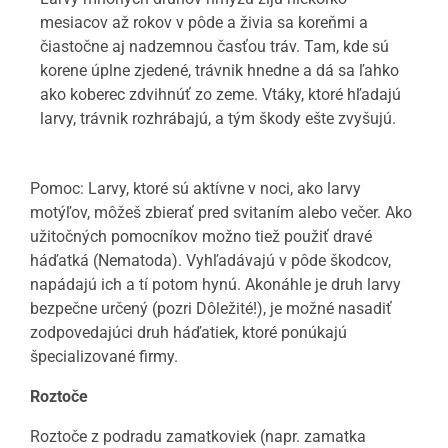
mesiacov až rokov v pôde a živia sa koreňmi a
čiastočne aj nadzemnou časťou tráv. Tam, kde sú
korene úplne zjedené, trávnik hnedne a dá sa ľahko
ako koberec zdvihnúť zo zeme. Vtáky, ktoré hľadajú
larvy, trávnik rozhrábajú, a tým škody ešte zvyšujú.
Pomoc: Larvy, ktoré sú aktívne v noci, ako larvy
motýľov, môžeš zbierať pred svitaním alebo večer. Ako
užitočných pomocníkov možno tiež použiť dravé
háďatká (Nematoda). Vyhľadávajú v pôde škodcov,
napádajú ich a tí potom hynú. Akonáhle je druh larvy
bezpečne určený (pozri Dôležité!), je možné nasadiť
zodpovedajúci druh háďatiek, ktoré ponúkajú
špecializované firmy.
Roztoče
Roztoče z podradu zamatkoviek (napr. zamatka