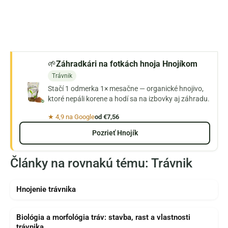
🌱
Záhradkári na fotkách hnoja Hnojíkom
Trávnik
Stačí 1 odmerka 1× mesačne — organické hnojivo,
ktoré nepáli korene a hodí sa na izbovky aj záhradu.
★ 4,9 na Google
od €7,56
Pozrieť Hnojík
Články na rovnakú tému: Trávnik
Hnojenie trávnika
Biológia a morfológia tráv: stavba, rast a vlastnosti
trávnika