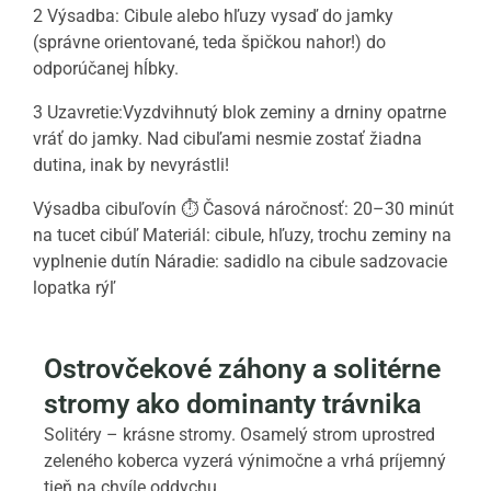
2 Výsadba:
Cibule alebo hľuzy vysaď do jamky
(správne orientované, teda špičkou nahor!) do
odporúčanej hĺbky.
3 Uzavretie:
Vyzdvihnutý blok zeminy a drniny opatrne
vráť do jamky. Nad cibuľami nesmie zostať žiadna
dutina, inak by nevyrástli!
Výsadba cibuľovín ⏱ Časová náročnosť: 20–30 minút
na tucet cibúľ Materiál: cibule, hľuzy, trochu zeminy na
vyplnenie dutín Náradie: sadidlo na cibule sadzovacie
lopatka rýľ
Ostrovčekové záhony a solitérne
stromy ako dominanty trávnika
Solitéry – krásne stromy. Osamelý strom uprostred
zeleného koberca vyzerá výnimočne a vrhá príjemný
tieň na chvíle oddychu.