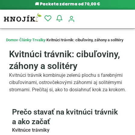
🚚
Packeta zdarma od 70,00 €
Domov
›
Články
›
Trvalky
›
Kvitnúci trávnik: cibuľoviny, záhony a solitéry
Kvitnúci trávnik: cibuľoviny,
záhony a solitéry
Kvitnúci trávnik kombinuje zelenú plochu s farebnými
cibuľovinami, ostrovčekovými záhonmi aj solitérnymi
stromami. Prečítaj si, ako to dosiahnuť krok za krokom.
Prečo stavať na kvitnúci trávnik
a ako začať
Kvitnúce trávniky