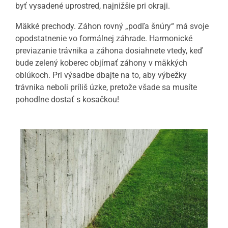
byť vysadené uprostred, najnižšie pri okraji.
Mäkké prechody. Záhon rovný „podľa šnúry“ má svoje
opodstatnenie vo formálnej záhrade. Harmonické
previazanie trávnika a záhona dosiahnete vtedy, keď
bude zelený koberec objímať záhony v mäkkých
oblúkoch. Pri výsadbe dbajte na to, aby výbežky
trávnika neboli príliš úzke, pretože všade sa musíte
pohodlne dostať s kosačkou!