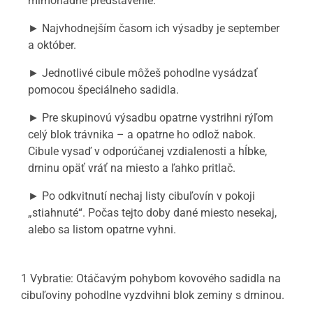
mimoriadne predstavenie.
► Najvhodnejším časom ich výsadby je september
a október.
► Jednotlivé cibule môžeš pohodlne vysádzať
pomocou špeciálneho sadidla.
► Pre skupinovú výsadbu opatrne vystrihni rýľom
celý blok trávnika – a opatrne ho odlož nabok.
Cibule vysaď v odporúčanej vzdialenosti a hĺbke,
drninu opäť vráť na miesto a ľahko pritlač.
► Po odkvitnutí nechaj listy cibuľovín v pokoji
„stiahnuté“. Počas tejto doby dané miesto nesekaj,
alebo sa listom opatrne vyhni.
1 Vybratie:
Otáčavým pohybom kovového sadidla na
cibuľoviny pohodlne vyzdvihni blok zeminy s drninou.