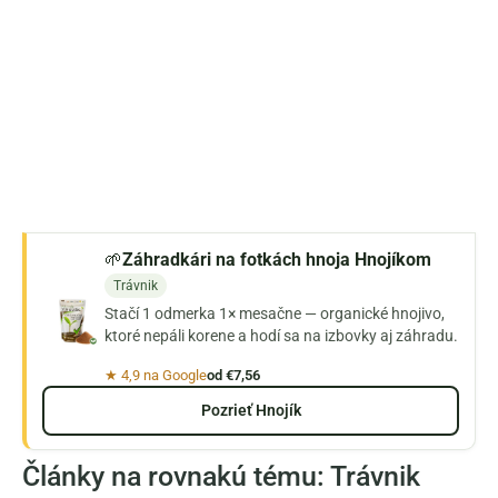
🌱
Záhradkári na fotkách hnoja Hnojíkom
Trávnik
Stačí 1 odmerka 1× mesačne — organické hnojivo,
ktoré nepáli korene a hodí sa na izbovky aj záhradu.
★ 4,9 na Google
od €7,56
Pozrieť Hnojík
Články na rovnakú tému: Trávnik