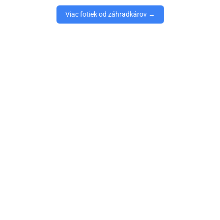
Viac fotiek od záhradkárov →