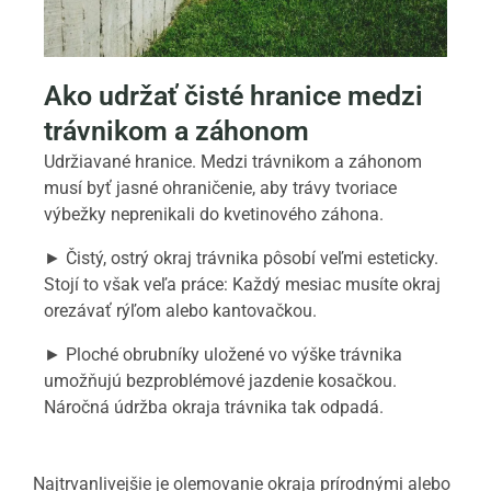
Ako udržať čisté hranice medzi
trávnikom a záhonom
Udržiavané hranice. Medzi trávnikom a záhonom
musí byť jasné ohraničenie, aby trávy tvoriace
výbežky neprenikali do kvetinového záhona.
► Čistý, ostrý okraj trávnika pôsobí veľmi esteticky.
Stojí to však veľa práce: Každý mesiac musíte okraj
orezávať rýľom alebo kantovačkou.
► Ploché obrubníky uložené vo výške trávnika
umožňujú bezproblémové jazdenie kosačkou.
Náročná údržba okraja trávnika tak odpadá.
Najtrvanlivejšie
je olemovanie okraja prírodnými alebo