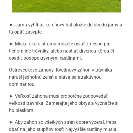
► Jamu vyhĺbte, koreňový bal uložte do stredu jamy a
tú opäť zasypte.
► Misku okolo stromu môžete osiať zmesou pre
tieňomilné trávniky, alebo nastlať drvenou kôrou či
osadiť pôdopokryvnými rastlinami.
Ostrovčekové záhony. Kvetinový záhon v trávniku
naruší jednotnú zeleň a stáva sa atraktívnou
dominantou.
► Veľkosť záhona musí proporčne zodpovedať
veľkosti trávnika. Zamerajte jeho obrys a vyznačte si
ho pieskom.
► Aby záhon zo všetkých strán dobre vyzeral, treba
dbať
na jeho stupňovitosť: Najvyššie rastliny musia