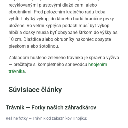
recyklovanými plastovými dlaždicami alebo
obrubníkmi. Pred položením krajného radu treba
vyhĺbiť plytký výkop, do ktorého budú hraničné prvky
uložené. Vo veľmi kyprých pôdach musí byť výkop
hlbší a dosky musia byť obsypané štrkom do výšky asi
10 cm. Dlaždice alebo obrubníky nakoniec obsypte
pieskom alebo šotolinou.
Základom hustého zeleného trávnika je správna výživa
— prečítajte si kompletného sprievodcu
hnojením
trávnika
.
Súvisiace články
Trávnik — Fotky našich záhradkárov
Reálne fotky — Trávnik od zákazníkov Hnojíku: