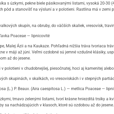
síka s úzkymi, pekne biele pásikovanými listami, vysoká 20-30
 pôd a stanovíšť na výsluní a v polotieni. Rastlina má v zemi p
lkových skupín, na obruby, do väčších skaliek, vresovísk, travin
ľavka Poaceae — lipnicovité
rópe, Malej Ázii a na Kaukaze. Pohľadná nižšia tráva tvoriaca t
vitne v máji až júni. Veľmi ozdobné sú jemné vzdušné klásiky, us
om až do jesene.
 i v polotieni v chudobnejšej, piesočnatej, hoci aj kamenitej al
vých skupinách, v skalkách, vo vresoviskách i v stepných partiá
a (L.) P. Beauv. (Aira caespitosa L.) — metlica Poaceae — lipni
kymi, tmavo zelenými listami, tvorí krásne hniezditá trsíky a k
by sa nachádzajúcich v klasoch, ktoré sú ozdobou až do jesene