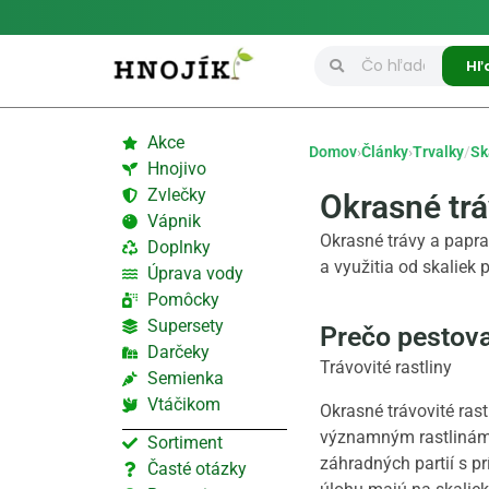
Hľ
Akce
Domov
›
Články
›
Trvalky
/
Sk
Hnojivo
Zvlečky
Okrasné tr
Vápnik
Okrasné trávy a papra
Doplnky
a využitia od skaliek p
Úprava vody
Pomôcky
Supersety
Prečo pestova
Darčeky
Trávovité rastliny
Semienka
Vtáčikom
Okrasné trávovité rast
významným rastlinám
Sortiment
záhradných partií s p
Časté otázky