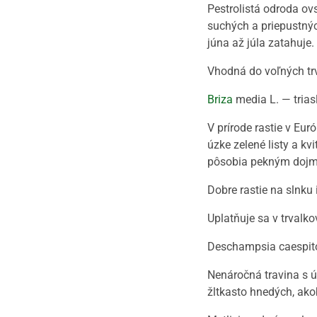
Pestrolistá odroda ov
suchých a priepustných
júna až júla zatahuje.
Vhodná do voľných trva
Briza
media L. — trias
V prírode rastie v Eu
úzke zelené listy a k
pôsobia pekným dojm
Dobre rastie na slnku
Uplatňuje sa v trvalko
Deschampsia caespitos
Nenáročná travina s úz
žltkasto hnedých, ako