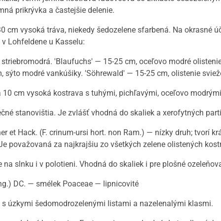
ná prikrývka a častejšie delenie.
0-30 cm vysoká tráva, niekedy šedozelene sfarbená. Na okrasné úč
e v Lohfeldene u Kasselu:
 striebromodrá. 'Blaufuchs' — 15-25 cm, oceľovo modré olistenie.
, sýto modré vankúšiky. 'Söhrewald' — 15-25 cm, olistenie svie
a 10 cm vysoká kostrava s tuhými, pichľavými, oceľovo modrými 
né stanovištia. Je zvlášť vhodná do skaliek a xerofytných parti
er et Hack. (F. crinum-ursi hort. non Ram.) — nízky druh; tvorí 
Je považovaná za najkrajšiu zo všetkých zelene olistených kostr
 na slnku i v polotieni. Vhodná do skaliek i pre plošné ozeleňov
ng.) DC. — smélek Poaceae — lipnicovité
a s úzkymi šedomodrozelenými listami a nazelenalými klasmi.