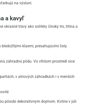
sfarbujú na výsluní.
na a kavyľ
ledožltými klasmi, presahujúcimi listy.
ennú záhradnú pôdu. Vo vlhšom prostredí síce
partiách, v atriových záhradkách i v menších
covité
bu pôsobí dekoratívnym dojmom. Kvitne v júli