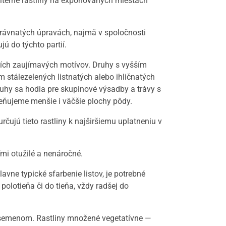
olitérne rastliny na exponovaných miestach
 trávnatých úpravách, najmä v spoločnosti
jú do týchto partií.
lších zaujímavých motívov. Druhy s vyšším
 stálezelených listnatých alebo ihličnatých
 druhy sa hodia pre skupinové výsadby a trávy s
eňujeme menšie i väčšie plochy pôdy.
čujú tieto rastliny k najširšiemu uplatneniu v
mi otužilé a nenáročné.
avne typické sfarbenie listov, je potrebné
olotieňa či do tieňa, vždy radšej do
 aj semenom. Rastliny množené vegetatívne —