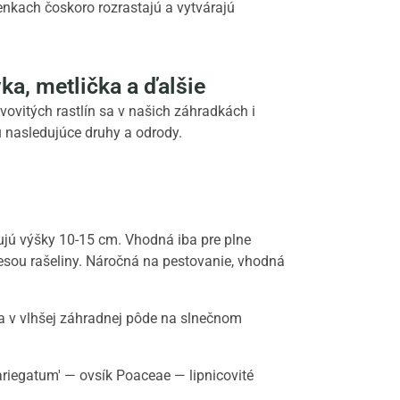
nkach čoskoro rozrastajú a vytvárajú
ka, metlička a ďalšie
vovitých rastlín sa v našich záhradkách i
ú nasledujúce druhy a odrody.
ujú výšky 10-15 cm. Vhodná iba pre plne
esou rašeliny. Náročná na pestovanie, vhodná
 sa v vlhšej záhradnej pôde na slnečnom
Variegatum' — ovsík Poaceae — lipnicovité