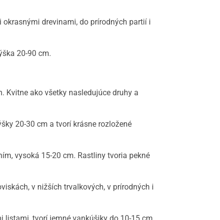
okrasnými drevinami, do prírodných partií i
Výška 20-90 cm.
m. Kvitne ako všetky nasledujúce druhy a
šky 20-30 cm a tvorí krásne rozložené
ním, vysoká 15-20 cm. Rastliny tvoria pekné
iskách, v nižších trvalkových, v prírodných i
i listami, tvorí jemné vankúšiky do 10-15 cm.