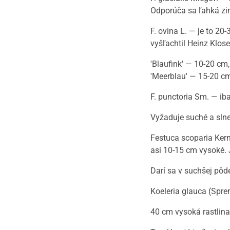
Odporúča sa ľahká zim
F. ovina L. — je to 2
vyšľachtil Heinz Klos
'Blaufink' — 10-20 cm,
'Meerblau' — 15-20 cm
F. punctoria Sm. — ib
Vyžaduje suché a slneč
Festuca scoparia Kern
asi 10-15 cm vysoké. 
Darí sa v suchšej pôde
Koeleria glauca (Spre
40 cm vysoká rastlin