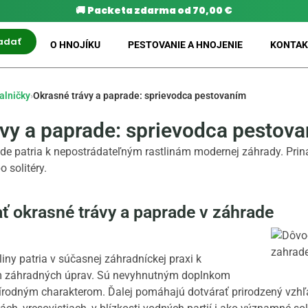
🚚
Packeta zdarma od 70,00 €
adať
O HNOJÍKU
PESTOVANIE A HNOJENIE
KONTAK
alničky
›
Okrasné trávy a paprade: sprievodca pestovaním
ávy a paprade: sprievodca pestov
de patria k nepostrádateľným rastlinám modernej záhrady. Prin
o solitéry.
ť okrasné trávy a paprade v záhrade
liny patria v súčasnej záhradníckej praxi k
 záhradných úprav. Sú nevyhnutným doplnkom
rírodným charakterom. Ďalej pomáhajú dotvárať prirodzený vzhľ