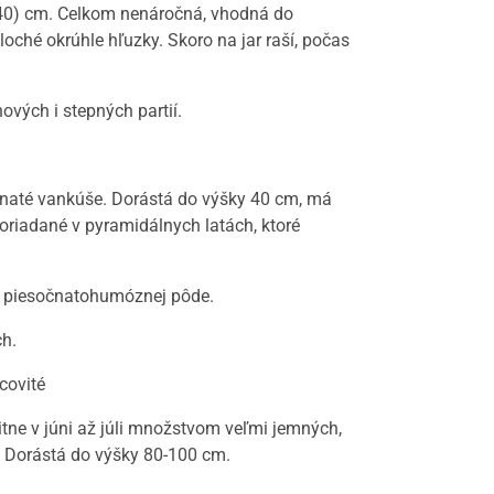
 (40) cm. Celkom nenáročná, vhodná do
loché okrúhle hľuzky. Skoro na jar raší, počas
ových i stepných partií.
rávnaté vankúše. Dorástá do výšky 40 cm, má
poriadané v pyramidálnych latách, ktoré
ebo piesočnatohumóznej pôde.
ch.
covité
vitne v júni až júli množstvom veľmi jemných,
. Dorástá do výšky 80-100 cm.