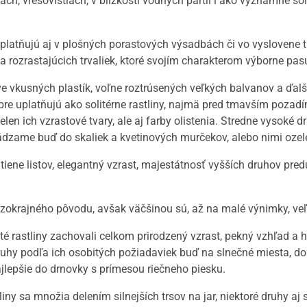
ách, vresovistiach, v blízkosti vodných partií i ako významné s
 uplatňujú aj v plošných porastových výsadbách či vo vyslovene
a rozrastajúcich trvaliek, ktoré svojím charakterom výborne pasu
ve vkusných plastík, voľne roztrúsených veľkých balvanov a ďa
re uplatňujú ako solitérne rastliny, najmä pred tmavším pozadím
ielen ich vzrastové tvary, ale aj farby olistenia. Stredne vysoké
dzame buď do skaliek a kvetinových murčekov, alebo nimi ozel
ene listov, elegantný vzrast, majestátnosť vyšších druhov predur
dzokrajného pôvodu, avšak väčšinou sú, až na malé výnimky, veľ
té rastliny zachovali celkom prirodzený vzrast, pekný vzhľad a hl
ruhy podľa ich osobitých požiadaviek buď na slnečné miesta, do p
jlepšie do drnovky s prímesou riečneho piesku.
tliny sa množia delením silnejších trsov na jar, niektoré druhy