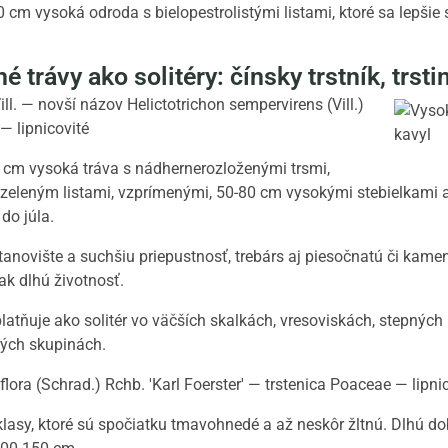
0 cm vysoká odroda s bielopestrolistými listami, ktoré sa lepšie 
 trávy ako solitéry: čínsky trstník, trsti
l. — novší názov Helictotrichon sempervirens (Vill.)
— lipnicovité
 cm vysoká tráva s nádhernerozloženými trsmi,
eleným listami, vzprímenými, 50-80 cm vysokými stebielkami a b
do júla.
tanovište a suchšiu priepustnosť, trebárs aj piesočnatú či kam
ak dlhú životnosť.
atňuje ako solitér vo väčších skalkách, vresoviskách, stepných 
vých skupinách.
lora (Schrad.) Rchb. 'Karl Foerster' — trstenica Poaceae — lipni
asy, ktoré sú spočiatku tmavohnedé a až neskôr žltnú. Dlhú do