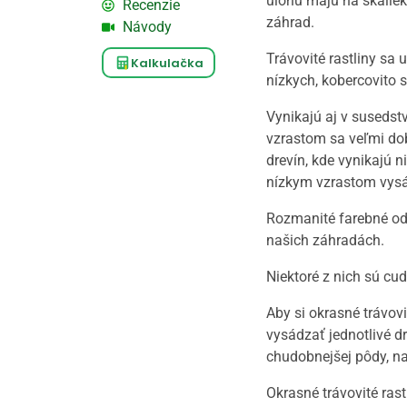
úlohu majú na skaliek
Recenzie
záhrad.
Návody
Trávovité rastliny sa
Kalkulačka
nízkych, kobercovito s
Vynikajú aj v susedst
vzrastom sa veľmi dob
drevín, kde vynikajú n
nízkym vzrastom vysá
Rozmanité farebné odti
našich záhradách.
Niektoré z nich sú cu
Aby si okrasné trávovi
vysádzať jednotlivé d
chudobnejšej pôdy, na
Okrasné trávovité ras