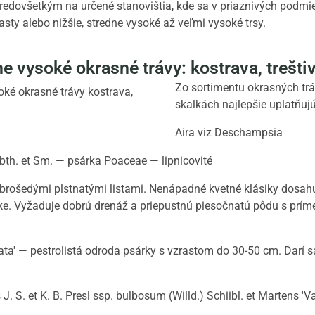
edovšetkým na určené stanovištia, kde sa v priaznivých podmie
asty alebo nižšie, stredne vysoké až veľmi vysoké trsy.
e vysoké okrasné trávy: kostrava, treštiv
Zo sortimentu okrasných trá
skalkách najlepšie uplatňuj
Aira viz Deschampsia
bth. et Sm. — psárka Poaceae — lipnicovité
ebrošedými plstnatými listami. Nenápadné kvetné klásiky dosah
ke. Vyžaduje dobrú drenáž a priepustnú piesočnatú pôdu s prím
egata' — pestrolistá odroda psárky s vzrastom do 30-50 cm. Darí
J. S. et K. B. Presl ssp. bulbosum (Willd.) Schiibl. et Martens '