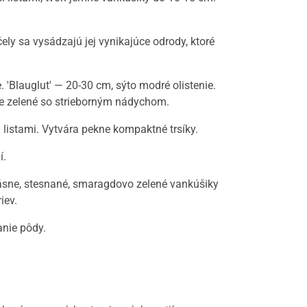
ely sa vysádzajú jej vynikajúce odrody, ktoré
 'Blauglut' — 20-30 cm, sýto modré olistenie.
že zelené so strieborným nádychom.
listami. Vytvára pekne kompaktné trsíky.
í.
krásne, stesnané, smaragdovo zelené vankúšiky
iev.
anie pôdy.