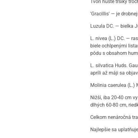
Tvorí husté trsíky tro
'Gracillis' — je drobn
Luzula DC. — bielka J
L. nivea (L.) DC. — r
biele ochlpenými lista
pôdu s obsahom hum
L. silvatica Huds. Gau
apríli až máji sa obj
Molinia caerulea (L.)
Nižší, iba 20-40 cm v
dlhých 60-80 cm, riedk
Celkom nenáročná trav
Najlepšie sa uplatňuje