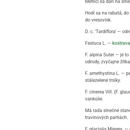
Metlici sa darí na slne
Hodí sa na rabatá, do
do vresovísk.
D. c. 'Tardiflora' — 
Festuca L. —
kostrava
F. alpina Suter — je 
odrody, zvyčajne žltkas
F. amethystina L. — p
stálezelené trsíky.
F. cinerea Vill. (F. 
vankúše.
Má rada slnečné stanov
travinových partiách.
F. glacialis Miegev. 