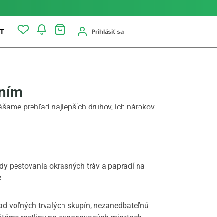
Prihlásiť sa
T
aním
ášame prehľad najlepších druhov, ich nárokov
ad voľných trvalých skupín, nezanedbateľnú