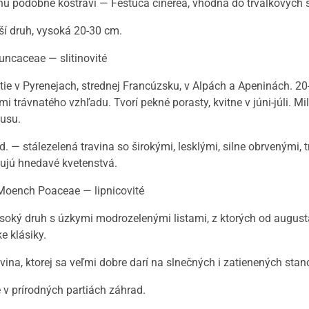
chu podobné kostravi — Festuca cinerea, vhodná do trvalkových sk
ejší druh, vysoká 20-30 cm.
uncaceae — slitinovité
astie v Pyrenejach, strednej Francúzsku, v Alpách a Apeninách. 
mi trávnatého vzhľadu. Tvorí pekné porasty, kvitne v júni-júli. Mi
usu.
d. — stálezelená travina so širokými, lesklými, silne obrvenými
avujú hnedavé kvetenstvá.
 Moench Poaceae — lipnicovité
ysoký druh s úzkymi modrozelenými listami, z ktorých od august
e klásiky.
ina, ktorej sa veľmi dobre darí na slnečných i zatienených stan
 v prírodných partiách záhrad.