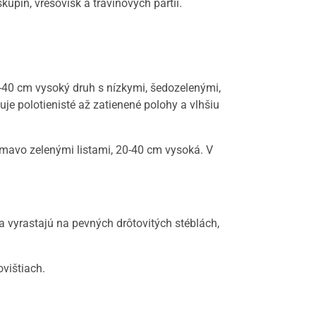
upín, vresovísk a travinových partií.
20-40 cm vysoký druh s nízkymi, šedozelenými,
luje polotienisté až zatienené polohy a vlhšiu
, tmavo zelenými listami, 20-40 cm vysoká. V
a vyrastajú na pevných drôtovitých stéblách,
ovištiach.