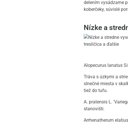
delením vysádzame pr
koberčeky, súvislé por
Nízke a stredn
Alopecurus lanatus Si
Tráva s úzkymi a stri
slnečné miesta v skal
tiež do tufu.
A. pratensis L. 'Vari
stanovišti.
Arrhenatherum elatius 