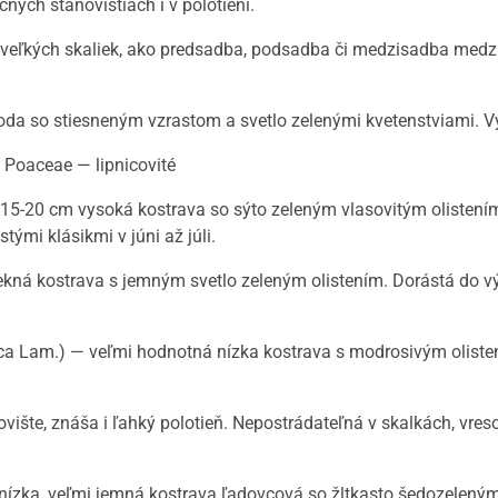
čných stanovištiach i v polotieni.
 veľkých skaliek, ako predsadba, podsadba či medzisadba medzi 
odroda so stiesneným vzrastom a svetlo zelenými kvetenstviami. 
Poaceae — lipnicovité
to 15-20 cm vysoká kostrava so sýto zeleným vlasovitým olistení
tými klásikmi v júni až júli.
ekná kostrava s jemným svetlo zeleným olistením. Dorástá do vý
glauca Lam.) — veľmi hodnotná nízka kostrava s modrosivým oliste
ište, znáša i ľahký polotieň. Nepostrádateľná v skalkách, vresov
— nízka, veľmi jemná kostrava ľadovcová so žltkasto šedozeleným