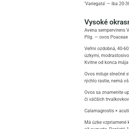
'Variegata' — iba 20-3
Vysoké okrasné
Avena sempervirens Vil
Pilg. — ovos Poaceae 
Veľmi ozdobná, 40-60
úzkymi, modrastosivoz
Kvitne od konca mája 
Ovos miluje slnečné s
rýchlo rastie, nemá vš
Ovos sa znamenite upl
či väčších trvalkovko
Calamagrostis × acutif
Má úzke vzpriamené kl