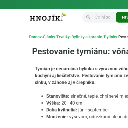
Hľ
Domov
›
Články
›
Trvalky
/
Bylinky a korenie
/
Bylinky
›
Pest
Pestovanie tymiánu: vôňa,
Tymián je nenáročná bylinka s výraznou vôňo
kuchyni aj liečiteľstve. Pestovanie tymiánu 
slnku, v záhone aj v črepníku.
Stanovište:
slnečné, teplé, chránené mie
Výška:
20–40 cm
Doba kvitnutia:
jún–september
Množenie:
výsevom, odrezkami alebo d