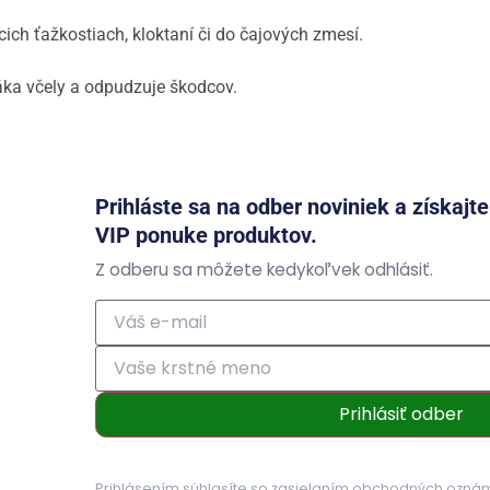
acich ťažkostiach, kloktaní či do čajových zmesí.
áka včely a odpudzuje škodcov.
Prihláste sa na odber noviniek a získajt
VIP ponuke produktov.
Z odberu sa môžete kedykoľvek odhlásiť.
Prihlásiť odber
Prihlásením súhlasíte so zasielaním obchodných ozná