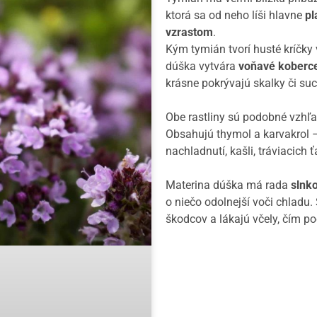
ktorá sa od neho líši hlavne
pl
vzrastom
.
Kým tymián tvorí husté kríčk
dúška vytvára
voňavé koberc
krásne pokrývajú skalky či su
Obe rastliny sú podobné vzhľ
Obsahujú thymol a karvakrol –
nachladnutí, kašli, tráviacich
Materina dúška má rada
slnko
o niečo odolnejší voči chladu
škodcov a lákajú včely, čím p