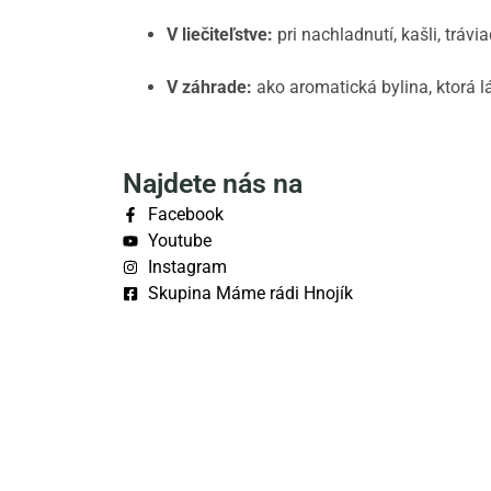
V liečiteľstve:
pri nachladnutí, kašli, trávi
V záhrade:
ako aromatická bylina, ktorá l
Najdete nás na
Facebook
Youtube
Instagram
Skupina Máme rádi Hnojík