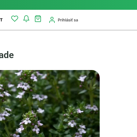
Prihlásiť sa
T
rade