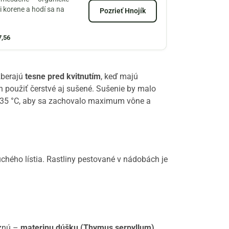
i korene a hodí sa na
Pozrieť Hnojík
7,56
zberajú
tesne pred kvitnutím
, keď majú
h použiť čerstvé aj sušené. Sušenie by malo
 do 35 °C, aby sa zachovalo maximum vône a
chého lístia. Rastliny pestované v nádobách je
uznú –
materinu dúšku (Thymus serpyllum)
,