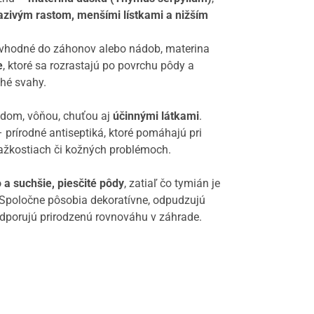
azivým rastom, menšími lístkami a nižším
y vhodné do záhonov alebo nádob, materina
e
, ktoré sa rozrastajú po povrchu pôdy a
ché svahy.
adom, vôňou, chuťou aj
účinnými látkami
.
 prírodné antiseptiká, ktoré pomáhajú pri
 ťažkostiach či kožných problémoch.
 a suchšie, piesčité pôdy
, zatiaľ čo tymián je
. Spoločne pôsobia dekoratívne, odpudzujú
odporujú prirodzenú rovnováhu v záhrade.