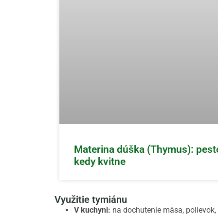
Materina dúška (Thymus): pesto
kedy kvitne
Využitie tymiánu
V kuchyni:
na dochutenie mäsa, polievok, 