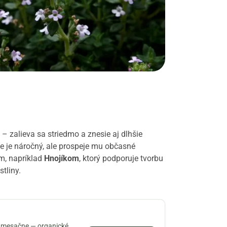
– zalieva sa striedmo a znesie aj dlhšie
ie je náročný, ale prospeje mu občasné
m, napríklad
Hnojíkom
, ktorý podporuje tvorbu
stliny.
× mesačne — organické