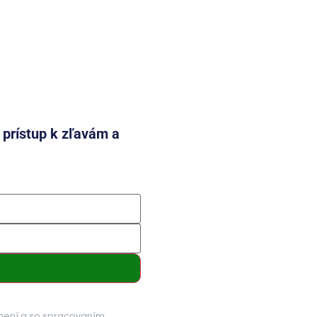
e prístup k zľavám a
mení a so spracovaním