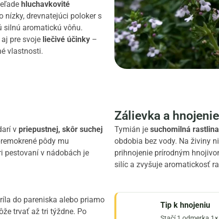
čeľade
hluchavkovité
 nízky, drevnatejúci poloker s
ú silnú aromatickú vôňu.
aj pre svoje
liečivé účinky
–
é vlastnosti.
Zálievka a hnojenie
darí v
priepustnej, skôr suchej
Tymián je
suchomilná rastlina
 premokrené pôdy mu
obdobia bez vody. Na živiny n
ri pestovaní v nádobách je
prihnojenie prírodným hnojivo
silíc a zvyšuje aromatickosť ra
íla do pareniska alebo priamo
Tip k hnojeniu
že trvať až tri týždne. Po
Stačí 1 odmerka 1