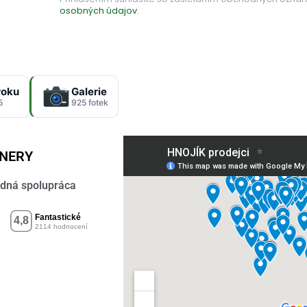
osobných údajov
.
roku
Galerie
5
925 fotek
TNERY
dná spolupráca