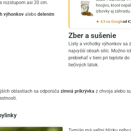
e s rozstupom asi 20 cm.
hnojivo, ktoré nepál
izbovky aj záhradu.
h výhonkov
alebo
delením
★ 4,9 na Google
od €
Zber a sušenie
Listy a vrcholky výhonkov sa 
najvyšší obsah silíc. Možno ic
prebiehať v tieni pri teplote
liečivých látok.
jších oblastiach sa odporúča
zimná prikrývka
z chvoja alebo su
estnosti.
bylinky
Tymián má veľmi blízku príb