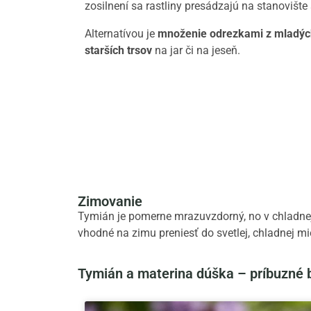
zosilnení sa rastliny presádzajú na stanovišt
Alternatívou je
množenie odrezkami z mladýc
starších trsov
na jar či na jeseň.
Zimovanie
Tymián je pomerne mrazuvzdorný, no v chladne
vhodné na zimu preniesť do svetlej, chladnej mi
Tymián a materina dúška – príbuzné 