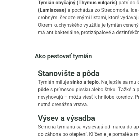
Tymián obyčajný (Thymus vulgaris)
patrí do 
(Lamiaceae)
a pochádza zo Stredomoria. Ide o
drobnými šedozelenými listami, ktoré vydávaj
Okrem kuchynského využitia je tymián cenený 
má antibakteriálne, protizápalové a dezinfekčn
Ako pestovať tymián
Stanovište a pôda
Tymián miluje
slnko a teplo
. Najlepšie sa mu 
pôde
s prímesou piesku alebo štrku. Ťažké a
nevyhovujú – môžu viesť k hnilobe koreňov. P
nutná drenážna vrstva.
Výsev a výsadba
Semená tymiánu sa vysievajú od marca do apr
do záhona po oteplení. Klíčenie je pomalé a mô