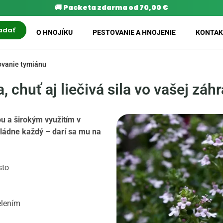
🚚
Packeta zdarma od 70,00 €
adať
O HNOJÍKU
PESTOVANIE A HNOJENIE
KONTAK
ovanie tymiánu
 chuť aj liečivá sila vo vašej záh
u a širokým využitím v
zvládne každý – darí sa mu na
sto
elením