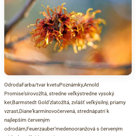
OdrodaFarba/tvar kvetuPoznámky‚Arnold
Promise‘sírovožltá, stredne veľkýstredne vysoký
ker‚Barmstedt Gold‘zlatožltá, zvlášť veľkýsilný, priamy
vzrast‚Diane‘karmínovočervená, strednápatrí k
najlepším červeným
odrodám‚Feuerzauber‘medenooranžová s červeným