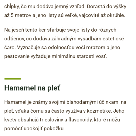
chĺpky, čo mu dodáva jemný vzhľad. Dorastá do výšky
až 5 metrov a jeho listy sú veľké, vajcovité až okrúhle.
Na jeseň tento ker sfarbuje svoje listy do rôznych
odtieňov, čo dodáva záhradným výsadbám estetické
čaro. Vyznačuje sa odolnosťou voči mrazom a jeho
pestovanie vyžaduje minimálnu starostlivosť.
Hamamel na pleť
Hamamel je známy svojimi blahodarnými účinkami na
pleť, vďaka čomu sa často využíva v kozmetike. Jeho
kvety obsahujú triesloviny a flavonoidy, ktoré môžu
pomôcť upokojiť pokožku.