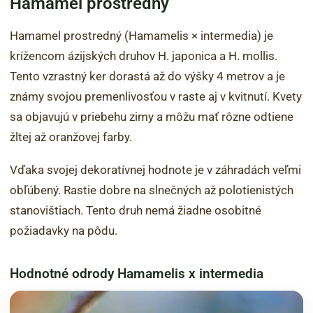
Hamamel prostredný
Hamamel prostredný (Hamamelis × intermedia) je
krížencom ázijských druhov H. japonica a H. mollis.
Tento vzrastný ker dorastá až do výšky 4 metrov a je
známy svojou premenlivosťou v raste aj v kvitnutí. Kvety
sa objavujú v priebehu zimy a môžu mať rôzne odtiene
žltej až oranžovej farby.
Vďaka svojej dekoratívnej hodnote je v záhradách veľmi
obľúbený. Rastie dobre na slnečných až polotienistých
stanovištiach. Tento druh nemá žiadne osobitné
požiadavky na pôdu.
Hodnotné odrody Hamamelis x intermedia