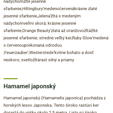
nádychomžlté jesenné
sfarbenie‚Hiltingbury‘medenočervenákrásne zlaté
jesenné sfarbenie‚Jelena‘žltá s medeným
nádychomveľmi skorá; krásne jesenné
sfarbenie‚Orange Beauty‘zlatá až oranžovožltážlté
jesenné sfarbenie; stredne veľký ker‚Ruby Glow‘medená
s červenouprekonaná odrodou
‚Feuerzauber‘‚Westerstede‘kvitne bohato a dosť
neskoro; svetložltárast silný a priamy
Hamamel japonský
Hamamel japonský (Hamamelis japonica) pochádza z
horských lesov Japonska. Tento široko rastúci ker
dorastá do výšky okolo 2,5 metra. Listy sú široko