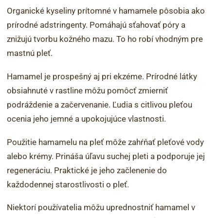
Organické kyseliny prítomné v hamamele pôsobia ako
prírodné adstringenty. Pomáhajú sťahovať póry a
znižujú tvorbu kožného mazu. To ho robí vhodným pre
mastnú pleť.
Hamamel je prospešný aj pri ekzéme. Prírodné látky
obsiahnuté v rastline môžu pomôcť zmierniť
podráždenie a začervenanie. Ľudia s citlivou pleťou
ocenia jeho jemné a upokojujúce vlastnosti.
Použitie hamamelu na pleť môže zahŕňať pleťové vody
alebo krémy. Prináša úľavu suchej pleti a podporuje jej
regeneráciu. Praktické je jeho začlenenie do
každodennej starostlivosti o pleť.
Niektorí používatelia môžu uprednostniť hamamel v