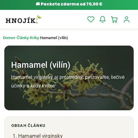
🚚
Packeta zdarma od 70,00 €
Domov
›
Články
›
Kríky
›
Hamamel (vilín)
Hamamel (vilín)
Hamamel virgínsky aj prostredný: pestovanie, liečivé
účinky a kedy kvitne
OBSAH ČLÁNKU
Hamamel virgínsky