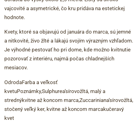
vajcovité a asymetrické, čo kru pridáva na estetickej
hodnote.
Kvety, ktoré sa objavujú od januára do marca, sú jemné
a nitkovité, živo žlté a lákajú svojím výrazným vzhľadom.
Je výhodné pestovať ho pri dome, kde možno kvitnutie
pozorovať z interiéru, najmä počas chladnejších
mesiacov.
OdrodaFarba a veľkosť
kvetuPoznámky‚Sulphurea‘sírovožltá, malý a
strednýkvitne až koncom marca‚Zuccariniana‘sírovožltá,
stočený veľký ker, kvitne až koncom marcakučeravý
kvet