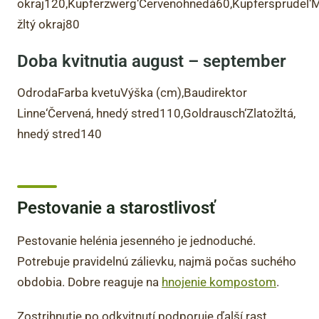
okraj120‚Kupferzwerg‘Červenohnedá60‚Kupfersprudel
žltý okraj80
Doba kvitnutia august – september
OdrodaFarba kvetuVýška (cm)‚Baudirektor
Linne‘Červená, hnedý stred110‚Goldrausch‘Zlatožltá,
hnedý stred140
Pestovanie a starostlivosť
Pestovanie helénia jesenného je jednoduché.
Potrebuje pravidelnú zálievku, najmä počas suchého
obdobia. Dobre reaguje na
hnojenie kompostom
.
Zostrihnutie po odkvitnutí podporuje ďalší rast