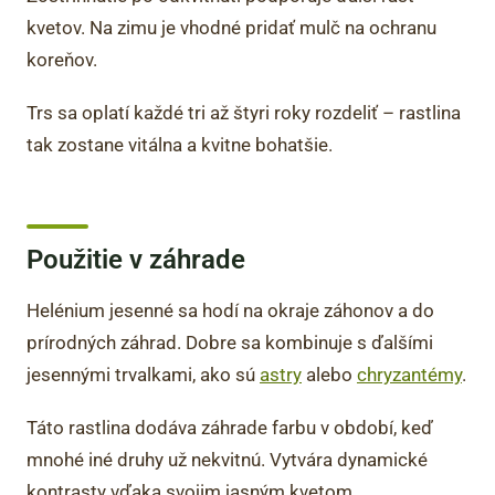
kvetov. Na zimu je vhodné pridať mulč na ochranu
koreňov.
Trs sa oplatí každé tri až štyri roky rozdeliť – rastlina
tak zostane vitálna a kvitne bohatšie.
Použitie v záhrade
Helénium jesenné sa hodí na okraje záhonov a do
prírodných záhrad. Dobre sa kombinuje s ďalšími
jesennými trvalkami, ako sú
astry
alebo
chryzantémy
.
Táto rastlina dodáva záhrade farbu v období, keď
mnohé iné druhy už nekvitnú. Vytvára dynamické
kontrasty vďaka svojim jasným kvetom.