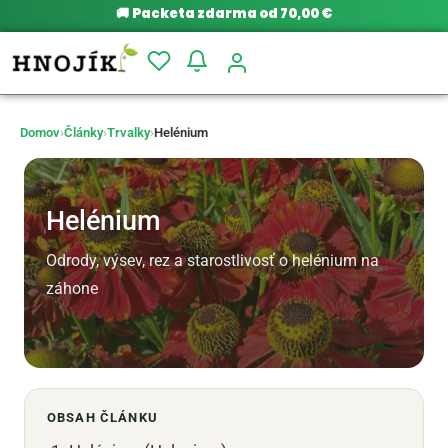
🚚
Packeta zdarma od 70,00 €
Domov
›
Články
›
Trvalky
›
Helénium
Helénium
Odrody, výsev, rez a starostlivosť o helénium na
záhone
OBSAH ČLÁNKU