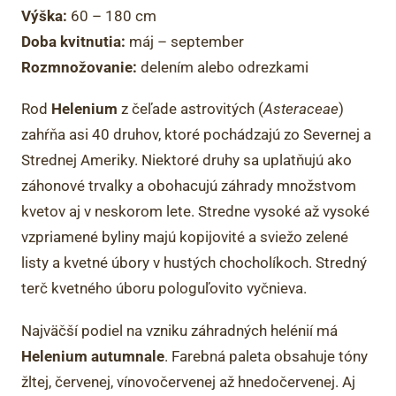
Výška:
60 – 180 cm
Doba kvitnutia:
máj – september
Rozmnožovanie:
delením alebo odrezkami
Rod
Helenium
z čeľade astrovitých (
Asteraceae
)
zahŕňa asi 40 druhov, ktoré pochádzajú zo Severnej a
Strednej Ameriky. Niektoré druhy sa uplatňujú ako
záhonové trvalky a obohacujú záhrady množstvom
kvetov aj v neskorom lete. Stredne vysoké až vysoké
vzpriamené byliny majú kopijovité a sviežo zelené
listy a kvetné úbory v hustých chocholíkoch. Stredný
terč kvetného úboru pologuľovito vyčnieva.
Najväčší podiel na vzniku záhradných helénií má
Helenium autumnale
. Farebná paleta obsahuje tóny
žltej, červenej, vínovočervenej až hnedočervenej. Aj