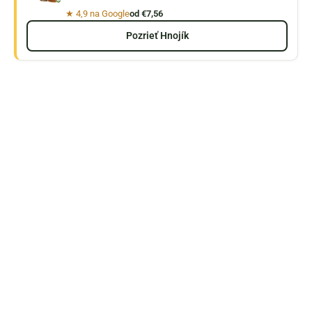
★ 4,9 na Google
od €7,56
Pozrieť Hnojík