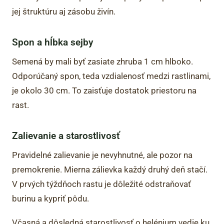
jej štruktúru aj zásobu živín.
Spon a hĺbka sejby
Semená by mali byť zasiate zhruba 1 cm hlboko.
Odporúčaný spon, teda vzdialenosť medzi rastlinami,
je okolo 30 cm. To zaisťuje dostatok priestoru na
rast.
Zalievanie a starostlivosť
Pravidelné zalievanie je nevyhnutné, ale pozor na
premokrenie. Mierna zálievka každý druhý deň stačí.
V prvých týždňoch rastu je dôležité odstraňovať
burinu a kypriť pôdu.
Včasná a dôsledná starostlivosť o helénium vedie ku