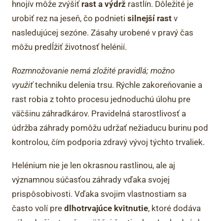
hnojív môže zvýšiť
rast a výdrž
rastlín. Dôležité je
urobiť rez na jeseň, čo podnieti
silnejší rast
v
nasledujúcej sezóne. Zásahy urobené v pravý čas
môžu predĺžiť životnosť helénií.
Rozmnožovanie nemá zložité pravidlá; možno
využiť
techniku delenia trsu. Rýchle zakoreňovanie a
rast robia z tohto procesu jednoduchú úlohu pre
väčšinu záhradkárov. Pravidelná starostlivosť a
údržba záhrady pomôžu udržať nežiaducu burinu pod
kontrolou, čím podporia zdravý vývoj týchto trvaliek.
Helénium nie je len okrasnou rastlinou, ale aj
významnou súčasťou záhrady vďaka svojej
prispôsobivosti. Vďaka svojim vlastnostiam sa
často volí pre
dlhotrvajúce kvitnutie
, ktoré dodáva