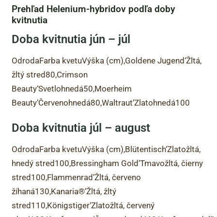
Prehľad Helenium-hybridov podľa doby
kvitnutia
Doba kvitnutia jún – júl
OdrodaFarba kvetuVýška (cm)‚Goldene Jugend‘Žltá,
žltý stred80‚Crimson
Beauty‘Svetlohnedá50‚Moerheim
Beauty‘Červenohnedá80‚Waltraut‘Zlatohnedá100
Doba kvitnutia júl – august
OdrodaFarba kvetuVýška (cm)‚Blütentisch‘Zlatožltá,
hnedý stred100‚Bressingham Gold‘Tmavožltá, čierny
stred100‚Flammenrad‘Žltá, červeno
žíhaná130‚Kanaria®‘Žltá, žltý
stred110‚Königstiger‘Zlatožltá, červený