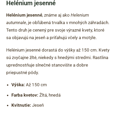
Helénium jesenné
Helénium jesenné
, známe aj ako
Helenium
autumnale
, je obľúbená trvalka v mnohých záhradách.
Tento druh je cenený pre svoje výrazné kvety, ktoré
sa objavujú na jeseň a priťahujú včely a motýle.
Helénium jesenné dorastá do výšky až 150 cm. Kvety
sú zvyčajne žlté, niekedy s hnedými stredmi. Rastlina
uprednostňuje slnečné stanovište a dobre
priepustné pôdy.
Výška:
Až 150 cm
Farba kvetov:
Žltá, hnedá
Kvitnutie:
Jeseň