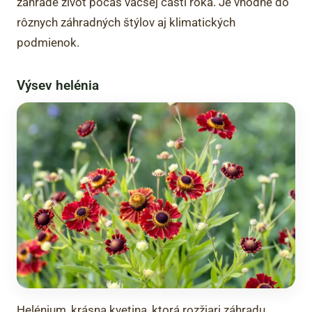
záhrade život počas väčšej časti roka. Je vhodné do
rôznych záhradných štýlov aj klimatických
podmienok.
Výsev helénia
Helénium, krásna kvetina, ktorá rozžiari záhradu,