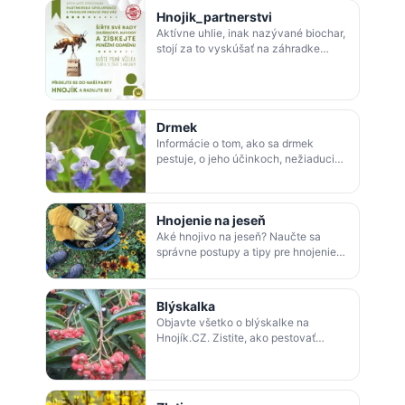
nielen lepšiu pôdu, ale aj men…
Hnojik_partnerstvi
Aktívne uhlie, inak nazývané biochar,
stojí za to vyskúšať na záhradke
alebo aj izbových rastlinách. Získate
nielen lepšiu pôdu, ale aj mene…
Drmek
Informácie o tom, ako sa drmek
pestuje, o jeho účinkoch, nežiaducich
účinkoch a príprave čaju z drmku.
Hnojenie na jeseň
Aké hnojivo na jeseň? Naučte sa
správne postupy a tipy pre hnojenie
na jeseň. Zvýšte úrodnosť a zdravie
rastlín.
Blýskalka
Objavte všetko o blýskalke na
Hnojík.CZ. Zistite, ako pestovať
blýskalku na kmienku či chlpatú. Aké
výhody má blýskalka fraserova a
davidova…