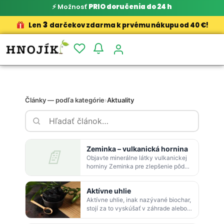
⚡ Možnosť
PRIO doručenia do 24 h
3
Len
darčekov zdarma k prvému nákupu od 40 €!
Články — podľa kategórie
›
Aktuality
Zeminka – vulkanická hornina
📄
Objavte minerálne látky vulkanickej
horniny Zeminka pre zlepšenie pôdy
a zdravie rastlín.
Aktívne uhlie
Aktívne uhlie, inak nazývané biochar,
stojí za to vyskúšať v záhrade alebo
aj na izbových rastlinách. Získate