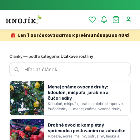
⚡ Možnosť
PRIO doručenia do 24 h
1
Len
darčekov zdarma k prvému nákupu od 40 €!
Články — podľa kategórie
›
Užitkové rostliny
Menej známe ovocné druhy:
kdouloň, mišpuľa, jarabina a
čučoriedky
Kdouloň, mišpuľa, jarabina alebo strapcové
čučoriedky — menej známe ovocné druhy,
ktoré ozdobia záhradu aj spestrí špajzu.
Poradíme, ako ich…
Drobné ovocie: kompletný
sprievodca pestovaním na záhradke
Ríbezle, egreš, maliny, ostružiny, lieska aj