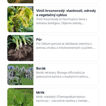
plánovaní výs…
Vinič hroznorodý: vlastnosti, odrody
a vegetačný cyklus
Vinič hroznorodý je fascinujúca liana s
bohatou biológiou. Objavte odrody,
vegetačný cyklus, fenofázy aj tajomstvo
listovej plochy a kvitnut…
Pór
Pór (Allium porrum) je obľúbená zelenina s
jemnou chuťou a mnohostranným využitím.
Naučte sa, ako ho správne pestovať, zberať
a vybrať vhodn…
Borák
Borák lekársky (Borago officinalis) je
jednoročná bylinka s modrými kvetmi a
osviežujúcou chuťou. Využíva sa v kuchyni
aj liečiteľstve pre s…
Mrlík
Mrlík všedobrý (Chenopodium bonus-
henricus) – viacročná rastlina z čeľade
mrlíkovitých, nenáročná na klímu a pôdu,