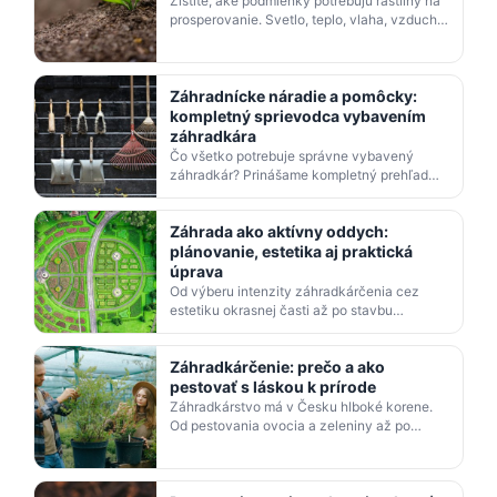
Zistite, aké podmienky potrebujú rastliny na
prosperovanie. Svetlo, teplo, vlaha, vzduch a
správna pôda — komplexný sprievodca
životným pros…
Záhradnícke náradie a pomôcky:
kompletný sprievodca vybavením
záhradkára
Čo všetko potrebuje správne vybavený
záhradkár? Prinášame kompletný prehľad
náradia a pomôcok — od základného
kopania cez sejbu a zalievanie…
Záhrada ako aktívny oddych:
plánovanie, estetika aj praktická
úprava
Od výberu intenzity záhradkárčenia cez
estetiku okrasnej časti až po stavbu
chodníkov a výber plota — prečítajte si, ako
si vytvoriť záhradu…
Záhradkárčenie: prečo a ako
pestovať s láskou k prírode
Záhradkárstvo má v Česku hlboké korene.
Od pestovania ovocia a zeleniny až po
okrasné záhrady a ochranu prírody —
sprievodca svetom záhradká…