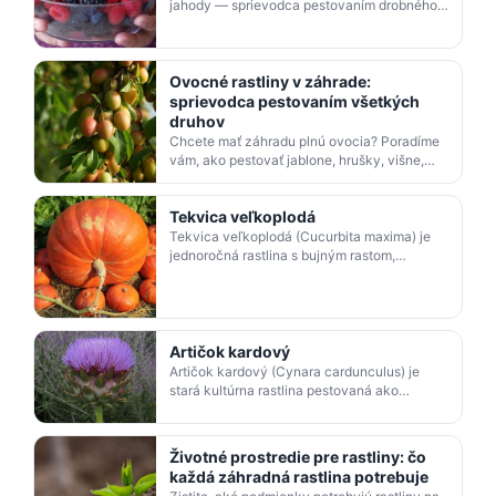
jahody — sprievodca pestovaním drobného
ovocia od výsadby cez rez a hnojenie až po
ochranu pred…
Ovocné rastliny v záhrade:
sprievodca pestovaním všetkých
druhov
Chcete mať záhradu plnú ovocia? Poradíme
vám, ako pestovať jablone, hrušky, višne,
čerešne, slivky, marhule, broskyne aj drobné
ovocie — od …
Tekvica veľkoplodá
Tekvica veľkoplodá (Cucurbita maxima) je
jednoročná rastlina s bujným rastom,
vyžadujúca slnečné, chránené stanovište.
Pestuje sa zo semien …
Artičok kardový
Artičok kardový (Cynara cardunculus) je
stará kultúrna rastlina pestovaná ako
jednoročná zelenina. Vyžaduje úrodnú pôdu
a bielenie listových…
Životné prostredie pre rastliny: čo
každá záhradná rastlina potrebuje