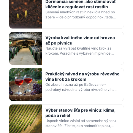
Dormancia semien: ako stimulovať
klíčenie a regulovať rast rastlín
Semená mnohých rastlín neklíčia hneď po
zbere – ide o prirodzený odpočinok, teda
dormanciu. Zistite, ako ju prekonať
stratifikáciou, giberel…
Výroba kvalitného vína: od hrozna
až po pivnicu
Naučte sa vyrábať kvalitné víno krok za
krokom. Poradíme s vybavením pivnice,
výberom sudov, ošetrením muštu aj
správnym časom zberu hrozna.…
Praktický návod na výrobu révového
vína krok za krokom
Od zberu hrozna až po fľaškovanie –
podrobný návod na výrobu révového vína
pre malých vinárov aj domácich vinárov.
Biele, červené, ružové, k…
Výber stanovišťa pre vinicu: klíma,
pôda a reliéf
Úspech vinice závisí od správneho výberu
stanovišťa. Zistite, ako hodnotiť teplotu,
zrážky, pôdu, svahy aj nadmorskú výšku pri