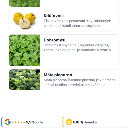
vhodná na zber listov na …
Kdúľovník
Zistite všetko o pestovaní duly, lahodných
plodoch a histórii tohto starobylého
ovocného stromu. Naučte sa správne
pestovať duľu pre hojnú ú…
Dobromysl
Dobromysl obyčajná (Origanum vulgare),
známa ako oregano, je aromatická trvalka a
liečivka z čeľade hluchavkovitých. Rastie na
slnečných a s…
Mäta pieporná
Mäta pieporná (Mentha piperita) je viacročná
liečivá rastlina s osviežujúcou vôňou a
vysokým obsahom mentolu. Pestuje sa v
záhradách, využív…
Shop roku
4,9
100 %
Galéria
'24 + '25
Google
Heureka
929 fotiek
★★★★★
OVERENÉ
ZÁKAZNÍKMI
Heureka