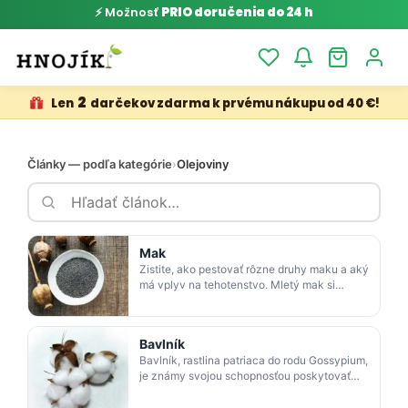
⚡ Možnosť
PRIO doručenia do 24 h
2
Len
darčekov zdarma k prvému nákupu od 40 €!
Články — podľa kategórie
›
Olejoviny
Mak
Zistite, ako pestovať rôzne druhy maku a aký
má vplyv na tehotenstvo. Mletý mak si
vyrobte pomocou mlynčeka na mak.
Bavlník
Bavlník, rastlina patriaca do rodu Gossypium,
je známy svojou schopnosťou poskytovať
bavlnu, ktorá má široké využitie v textilnom
priemysle.…