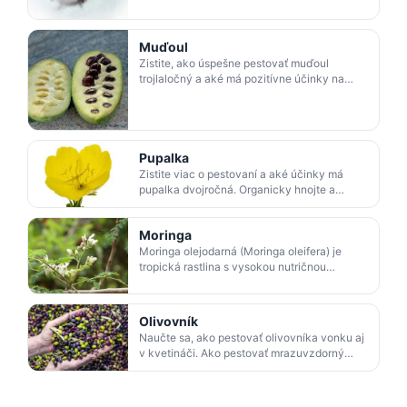
Muďoul
Zistite, ako úspešne pestovať muďoul
trojlaločný a aké má pozitívne účinky na
naše zdravie. Všetko o pestovaní a nárokoch
na starostlivosť o…
Pupalka
Zistite viac o pestovaní a aké účinky má
pupalka dvojročná. Organicky hnojte a
zlepšite zdravie s pupalkou.
Moringa
Moringa olejodarná (Moringa oleifera) je
tropická rastlina s vysokou nutričnou
hodnotou. Pestuje sa ako prenosná rastlina a
využíva sa na li…
Olivovník
Naučte sa, ako pestovať olivovníka vonku aj
v kvetináči. Ako pestovať mrazuvzdorný
olivovník, využitie olív v kuchyni a výhody a
použitie a …