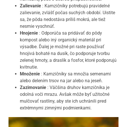
Zalievanie
: Kamzičníky potrebujú pravidelné
zalievanie, zvlášť počas suchých období. Uistite
sa, že pôda nedostáva príliš mokrá, ale tiež
nesmie vyschnúť.
Hnojenie
: Odporúča sa pridávať do pôdy
kompost alebo iný organický materiál pri
výsadbe. Ďalej je možné pri raste používať
hnojivá bohaté na dusík, čo podporuje tvorbu
zelenej hmoty, a draslík a fosfor, ktoré podporujú
kvitnutie.
Množenie
: Kamzičníky sa množia semenami
alebo delením trsov na jar alebo na jeseň.
Zazimovanie
: Väčšina druhov kamzičníka je
odolná voči mrazu. Avšak môže byť užitočné
mulčovať rastliny, aby ste ich uchránili pred
extrémnymi zimnými podmienkami.