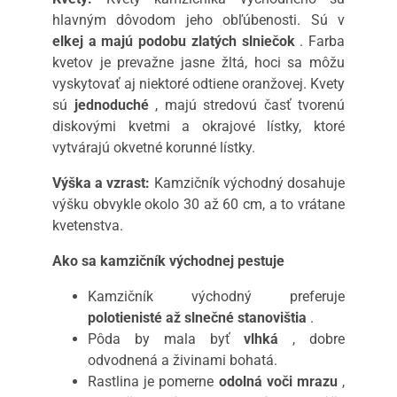
hlavným dôvodom jeho obľúbenosti. Sú v
elkej a majú podobu zlatých slniečok
. Farba
kvetov je prevažne jasne žltá, hoci sa môžu
vyskytovať aj niektoré odtiene oranžovej. Kvety
sú
jednoduché
, majú stredovú časť tvorenú
diskovými kvetmi a okrajové lístky, ktoré
vytvárajú okvetné korunné lístky.
Výška a vzrast:
Kamzičník východný dosahuje
výšku obvykle okolo 30 až 60 cm, a to vrátane
kvetenstva.
Ako sa kamzičník východnej pestuje
Kamzičník východný preferuje
polotienisté až slnečné stanovištia
.
Pôda by mala byť
vlhká
, dobre
odvodnená a živinami bohatá.
Rastlina je pomerne
odolná voči mrazu
,