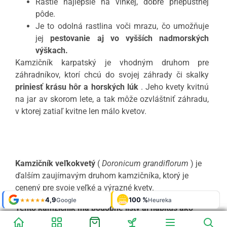
Rastie najlepšie na vlhkej, dobre priepustnej
pôde.
Je to odolná rastlina voči mrazu, čo umožňuje
jej
pestovanie aj vo vyšších nadmorských
výškach.
Kamzičník karpatský je vhodným druhom pre
záhradníkov, ktorí chcú do svojej záhrady či skalky
priniesť krásu hôr a horských lúk
. Jeho kvety kvitnú
na jar av skorom lete, a tak môže ozvláštniť záhradu,
v ktorej zatiaľ kvitne len málo kvetov.
Kamzičník veľkokvetý
(
Doronicum grandiflorum
) je
ďalším zaujímavým druhom kamzičníka, ktorý je
cenený pre svoje veľké a výrazné kvety.
Shop roku
Shop roku
4,9
4,9
100 %
Galerie
100 %
Galerie
'24 + '25
'24 + '25
Google
Google
Heureka
Heureka
925 fotek
925 fotek
★★★★★
★★★★★
OVĚŘENO
OVĚŘENO
ZÁKAZNÍKY
ZÁKAZNÍKY
Heureka
Heureka
Tento kamzičník má podobné listy aj habitus ako
ostatných kamzičníkov, má však oveľa väčšie kvety.