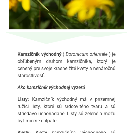
Kamzičník východný
(
Doronicum orientale
) je
obľúbeným druhom kamzičníka, ktorý je
cenený pre svoje krásne žlté kvety a nenáročnú
starostlivosť.
Ako kamzičník východnej vyzerá
Listy:
Kamzičník východný má v prízemnej
ružici listy, ktoré sú srdcovitého tvaru a sú
striedavo usporiadané. Listy sú zelené a môžu
byť mierne chlpaté.
Kvety:
Kvety kamzičníka východného sú