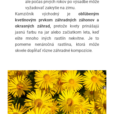
ale počas prvých rokov po výsadbe môže
vyžadovať zakrytie na zimu.
Kamzičník východný je
obľúbeným
kvetinovým prvkom záhradných záhonov a
okrasných záhrad,
pretože kvety prinášajú
jasnú farbu na jar alebo začiatkom leta, keď
ešte mnoho iných rastlín nekvitne. Je to
pomerne nenáročná rastlina, ktorá môže
skvele dopĺňať rôzne záhradné kompozície.