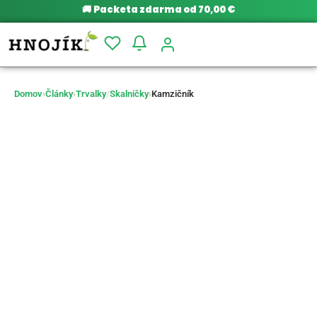
🚚
Packeta zdarma od 70,00 €
Domov
›
Články
›
Trvalky
/
Skalničky
›
Kamzičník