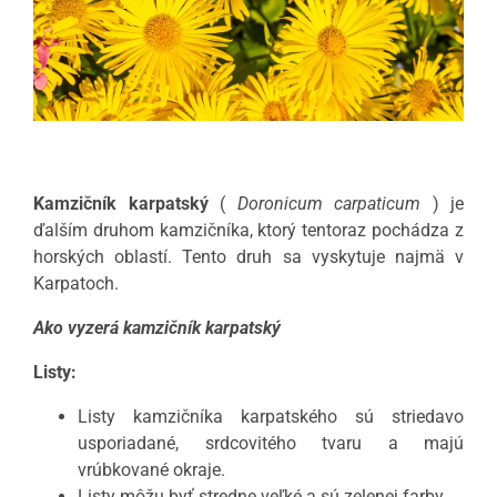
Kamzičník karpatský
(
Doronicum carpaticum
) je
ďalším druhom kamzičníka, ktorý tentoraz pochádza z
horských oblastí. Tento druh sa vyskytuje najmä v
Karpatoch.
Ako vyzerá kamzičník karpatský
Listy:
Listy kamzičníka karpatského sú striedavo
usporiadané, srdcovitého tvaru a majú
vrúbkované okraje.
Listy môžu byť stredne veľké a sú zelenej farby.