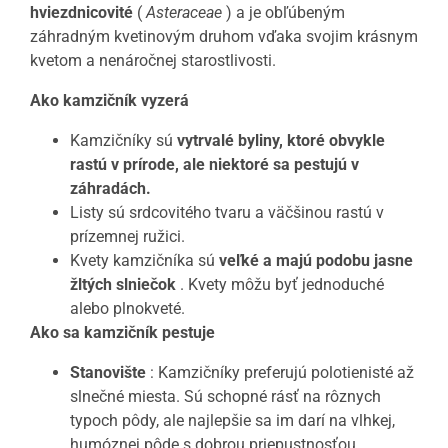
hviezdnicovité
(
Asteraceae
) a je obľúbeným
záhradným kvetinovým druhom vďaka svojim krásnym
kvetom a nenáročnej starostlivosti.
Ako kamzičník vyzerá
Kamzičníky sú
vytrvalé byliny, ktoré obvykle
rastú v prírode, ale niektoré sa pestujú v
záhradách.
Listy sú srdcovitého tvaru a väčšinou rastú v
prízemnej ružici.
Kvety kamzičníka sú
veľké a majú podobu jasne
žltých slniečok
. Kvety môžu byť jednoduché
alebo plnokveté.
Ako sa kamzičník pestuje
Stanovište
: Kamzičníky preferujú polotienisté až
slnečné miesta. Sú schopné rásť na rôznych
typoch pôdy, ale najlepšie sa im darí na vlhkej,
humóznej pôde s dobrou priepustnosťou.