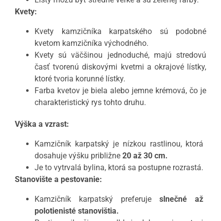
Kvety:
Kvety kamzičníka karpatského sú podobné
kvetom kamzičníka východného.
Kvety sú väčšinou jednoduché, majú stredovú
časť tvorenú diskovými kvetmi a okrajové lístky,
ktoré tvoria korunné lístky.
Farba kvetov je biela alebo jemne krémová, čo je
charakteristický rys tohto druhu.
Výška a vzrast:
Kamzičník karpatský je nízkou rastlinou, ktorá
dosahuje výšku približne
20 až 30 cm.
Je to vytrvalá bylina, ktorá sa postupne rozrastá.
Stanovište a pestovanie:
Kamzičník karpatský preferuje
slnečné až
polotienisté stanovištia.