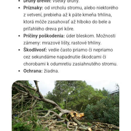
Druhy drevín:
všetky druhy.
Príznaky:
od vrcholu stromu, alebo niektorého
z vetvení, prebieha až k päte kmeňa trhlina,
ktorá môže zasahovať až hlboko do bele a
priľahlého dreva pri kôre.
Príčiny poškodenia:
úder bleskom. Možnosti
zámeny: mrazové lišty, rastové trhliny.
Škodlivosť:
vedie často priamo či nepriamo
cez sekundárne napadnutie škodcami či
chorobami k odumretiu zasiahnutého stromu.
Ochrana:
žiadna.