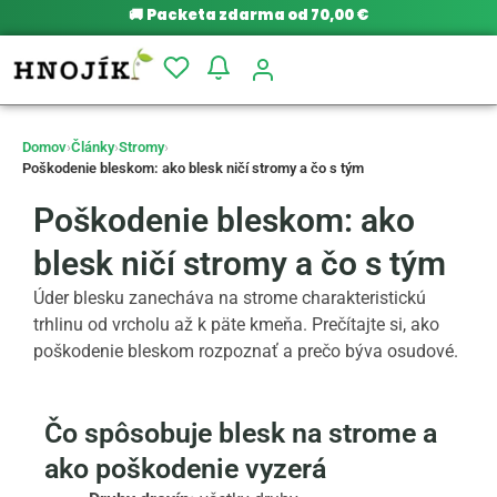
🚚
Packeta zdarma od 70,00 €
Domov
›
Články
›
Stromy
›
Poškodenie bleskom: ako blesk ničí stromy a čo s tým
Poškodenie bleskom: ako
blesk ničí stromy a čo s tým
Úder blesku zanecháva na strome charakteristickú
trhlinu od vrcholu až k päte kmeňa. Prečítajte si, ako
poškodenie bleskom rozpoznať a prečo býva osudové.
Čo spôsobuje blesk na strome a
ako poškodenie vyzerá