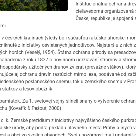
Inštitucionálna ochrana drev
cieľavedomá organizovaná st
Českej republike je spojená 
ami.
v českých krajinách (vtedy boli súčasťou rakúsko-uhorskej monar
zniknuté z iniciatívy osvietených jednotlivcov. Najstaršiu z nich
ch horách (Veselý, 1954). Štátna ochrana prírody sa presadzo
 nariadenia z roku 1837 o povinnom udržiavaní stromov a stromo
ospodársky užitočných druhov zvierat (prevažne vtákov), ktorý
hujúce aj ochranu drevín rastúcich mimo lesa, podávané od začia
iedenského poslaneckého snemu, tak u zemského snemu v Prahe
h statkov a lesov obežník
pamiatok. Za 1. svetovej vojny silneli snahy o vytvorenie ochra
chu (Kovařík & Pešout, 2000).
 c. k. Zemské prezídium z iniciatívy najvyššieho českého purkrab
ajské úrady, aby podľa príkladu hlavného mesta Prahy a iných väč
miest a obcí vo svojich obvodoch. Svoju pozornosť mali upriami