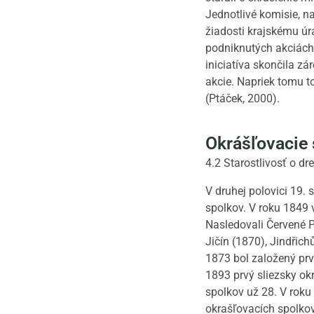
Jednotlivé komisie, n
žiadosti krajskému úr
podniknutých akciách 
iniciatíva skončila 
akcie. Napriek tomu t
(Ptáček, 2000).
Okrášľovacie 
4.2 Starostlivosť o dr
V druhej polovici 19. 
spolkov. V roku 1849 
Nasledovali Červené 
Jičín (1870), Jindřic
1873 bol založený prv
1893 prvý sliezsky ok
spolkov už 28. V rok
okrašľovacích spolko