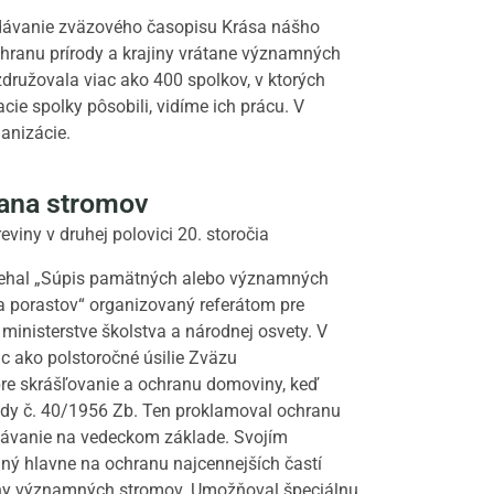
ydávanie zväzového časopisu Krása nášho
chranu prírody a krajiny vrátane významných
združovala viac ako 400 spolkov, v ktorých
ie spolky pôsobili, vidíme ich prácu. V
ganizácie.
rana stromov
reviny v druhej polovici 20. storočia
iehal „Súpis pamätných alebo významných
a porastov“ organizovaný referátom pre
 ministerstve školstva a národnej osvety. V
c ako polstoročné úsilie Zväzu
re skrášľovanie a ochranu domoviny, keď
ody č. 40/1956 Zb. Ten proklamoval ochranu
onávanie na vedeckom základe. Svojím
ný hlavne na ochranu najcennejších častí
any významných stromov. Umožňoval špeciálnu