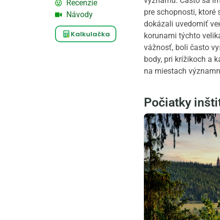
významu. Často sa im 
Recenzie
pre schopnosti, ktoré s
Návody
dokázali uvedomiť vек
Kalkulačka
korunami týchto velik
vážnosť, boli často v
body, pri krížikoch a
na miestach významnýc
Počiatky inšt