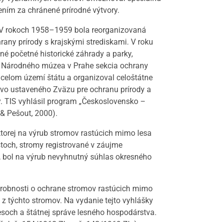
ním za chránené prírodné výtvory.
). V rokoch 1958–1959 bola reorganizovaná
rany prírody s krajskými strediskami. V roku
né početné historické záhrady a parky,
sti Národného múzea v Prahe sekcia ochrany
a celom území štátu a organizoval celoštátne
ovo ustaveného Zväzu pre ochranu prírody a
ny. TIS vyhlásil program „Československo –
& Pešout, 2000).
torej na výrub stromov rastúcich mimo lesa
toch, stromy registrované v záujme
y, bol na výrub nevyhnutný súhlas okresného
drobnosti o ochrane stromov rastúcich mimo
z týchto stromov. Na vydanie tejto vyhlášky
soch a štátnej správe lesného hospodárstva.