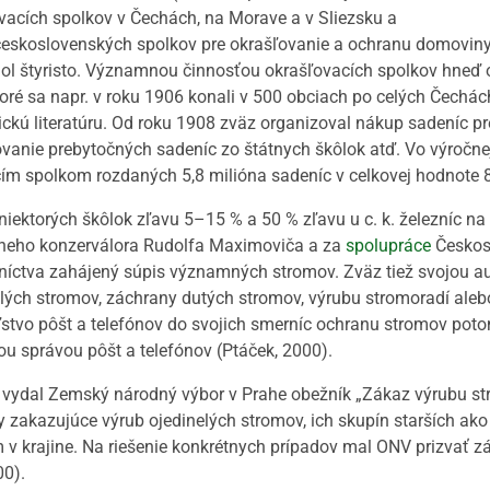
vacích spolkov v Čechách, na Morave a v Sliezsku a
československých spolkov pre okrašľovanie a ochranu domoviny)
hol štyristo. Významnou činnosťou okrašľovacích spolkov hneď 
toré sa napr. v roku 1906 konali v 500 obciach po celých Čechác
ickú literatúru. Od roku 1908 zväz organizoval nákup sadeníc pr
vanie prebytočných sadeníc zo štátnych škôlok atď. Vo výročnej
ím spolkom rozdaných 5,8 milióna sadeníc v celkovej hodnote 8
 niektorých škôlok zľavu 5–15 % a 50 % zľavu u c. k. železníc 
lneho konzerválora Rudolfa Maximoviča a za
spolupráce
Českosl
níctva zahájený súpis významných stromov. Zväz tiež svojou au
lých stromov, záchrany dutých stromov, výrubu stromoradí aleb
eľstvo pôšt a telefónov do svojich smerníc ochranu stromov po
ou správou pôšt a telefónov (Ptáček, 2000).
 vydal Zemský národný výbor v Prahe obežník „Zákaz výrubu s
zakazujúce výrub ojedinelých stromov, ich skupín starších ako
v krajine. Na riešenie konkrétnych prípadov mal ONV prizvať 
00).