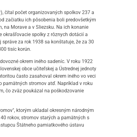
, čítal počet organizovaných spolkov 237 a
od začiatku ich pôsobenia boli predovšetkým
h, na Morave a v Sliezsku. Na ich konanie
e okrašľovacie spolky z rôznych dotácií a
 správe za rok 1938 sa konštatuje, že za 30
00 tisíc korún.
na dovozné okrem iného sadeníc. V roku 1922
ovenskej obce učiteľskej a Ústrednej jednoty
toritou často zasahoval okrem iného vo veci
o pamätných stromov atď. Napríklad v roku
tom, čo zväz poukázal na poškodzovanie
tromov", ktorým ukladal okresným národným
 40 rokov, stromov starých a pamätných s
zástupcu Štátneho pamiatkového ústavu