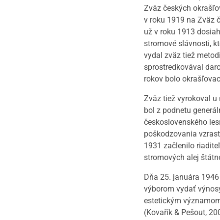
Zväz českých okrašľo
v roku 1919 na Zväz 
už v roku 1913 dosia
stromové slávnosti, k
vydal zväz tiež metod
sprostredkovával daro
rokov bolo okrašľovac
Zväz tiež vyrokoval u
bol z podnetu generá
československého les
poškodzovania vzrast
1931 začlenilo riadit
stromových alej štátn
Dňa 25. januára 1946
výborom vydať výnosy 
estetickým významom 
(Kovařík & Pešout, 20