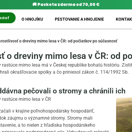
🚚
Packeta zdarma od 70,00 €
adať
O HNOJÍKU
PESTOVANIE A HNOJENIE
KONTAK
rostlivosť o dreviny mimo lesa v ČR: od počiatkov po súčasnosť
sť o dreviny mimo lesa v ČR: od p
y rastúce mimo lesa má v Českej republike bohatú históriu. Zisti
hrali okrašľovacie spolky a čo priniesol zákon č. 114/1992 Sb.
ddávna pečovali o stromy a chránili ich
ny rastúce mimo lesa v ČR
 začali v krajine poľnohospodársky hospodáriť,
tok záujmu o významné stromy. Stromy mali
avenie, a to nielen z hľadiska hospodárskeho