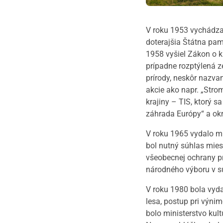
V roku 1953 vychádza 
doterajšia Štátna pam
1958 vyšiel Zákon o k
prípadne rozptýlená z
prírody, neskôr nazva
akcie ako napr. „Stro
krajiny – TIS, ktorý s
záhrada Európy“ a okr
V roku 1965 vydalo mi
bol nutný súhlas mies
všeobecnej ochrany pr
národného výboru v sú
V roku 1980 bola vyd
lesa, postup pri výni
bolo ministerstvo kul