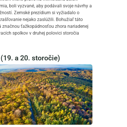
nia, boli vyzvané, aby podávali svoje návrhy a
žností. Zemské prezídium si vyžiadalo o
rašľovanie nejako zaslúžili. Bohužiaľ táto
ná značnou ťažkopádnosťou zhora nariadenej
acích spolkov v druhej polovici storočia
19. a 20. storočie)