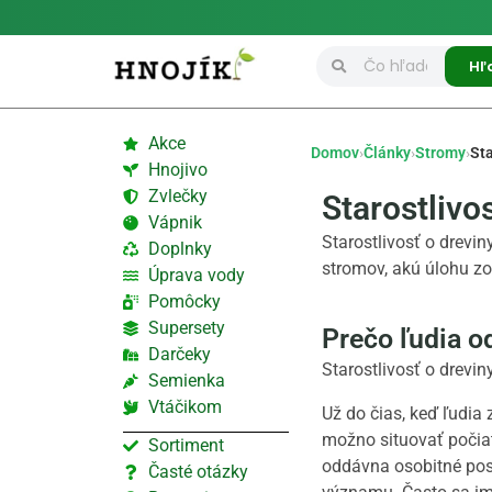
Hľ
Akce
Domov
›
Články
›
Stromy
›
Sta
Hnojivo
Zvlečky
Starostlivo
Vápnik
Starostlivosť o drevin
Doplnky
stromov, akú úlohu zo
Úprava vody
Pomôcky
Supersety
Prečo ľudia o
Darčeky
Starostlivosť o drevi
Semienka
Vtáčikom
Už do čias, keď ľudia
možno situovať počia
Sortiment
oddávna osobitné post
Časté otázky