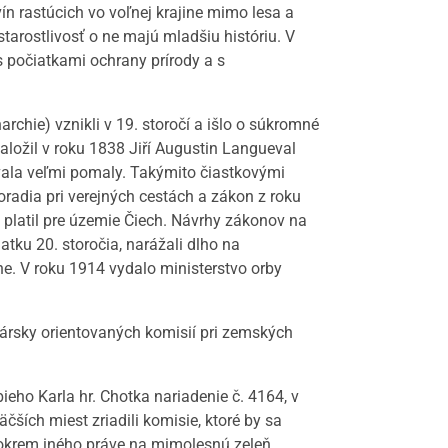
ín rastúcich vo voľnej krajine mimo lesa a
arostlivosť o ne majú mladšiu históriu. V
s počiatkami ochrany prírody a s
chie) vznikli v 19. storočí a išlo o súkromné
 založil v roku 1838 Jiří Augustin Langueval
vala veľmi pomaly. Takýmito čiastkovými
radia pri verejných cestách a zákon z roku
 platil pre územie Čiech. Návrhy zákonov na
tku 20. storočia, narážali dlho na
. V roku 1914 vydalo ministerstvo orby
nársky orientovaných komisií pri zemských
ieho Karla hr. Chotka nariadenie č. 4164, v
ších miest zriadili komisie, ktoré by sa
ť okrem iného práve na mimolesnú zeleň.