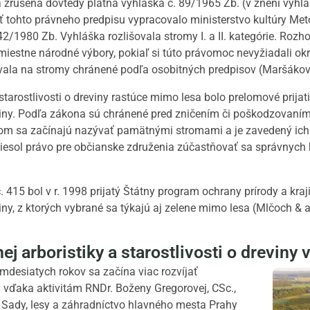
zrušená dovtedy platná vyhláška č. 89/1965 Zb. (v znení vyhlá
 tohto právneho predpisu vypracovalo ministerstvo kultúry Me
42/1980 Zb. Vyhláška rozlišovala stromy I. a II. kategórie. Roz
iestne národné výbory, pokiaľ si túto právomoc nevyžiadali ok
vala na stromy chránené podľa osobitných predpisov (Maršákov
starostlivosti o dreviny rastúce mimo lesa bolo prelomové prij
ajiny. Podľa zákona sú chránené pred zničením či poškodzovaní
om sa začínajú nazývať pamätnými stromami a je zavedený ich c
niesol právo pre občianske združenia zúčastňovať sa správnych 
415 bol v r. 1998 prijatý Štátny program ochrany prírody a kraji
iny, z ktorých vybrané sa týkajú aj zelene mimo lesa (Mlčoch & a
j arboristiky a starostlivosti o dreviny v
emdesiatych rokov sa začína viac rozvíjať
ny vďaka aktivitám RNDr. Boženy Gregorovej, CSc.,
 Sady, lesy a záhradníctvo hlavného mesta Prahy