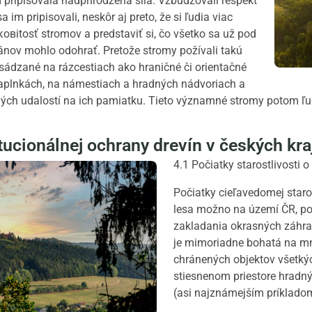
pripisovala nadprirodzená sila. Vzbudzovali rešpekt
a im pripisovali, neskôr aj preto, že si ľudia viac
овitosť stromov a predstaviť si, čo všetko sa už pod
ánov mohlo odohrať. Pretože stromy požívali takú
ysádzané na rázcestiach ako hraničné či orientačné
 kaplnkách, na námestiach a hradných nádvoriach a
h udalostí na ich pamiatku. Tieto významné stromy potom ľudia c
itucionálnej ochrany drevín v českých kra
4.1 Počiatky starostlivosti o
Počiatky cieľavedomej staro
lesa možno na území ČR, po
zakladania okrasných záhrad
je mimoriadne bohatá na m
chránených objektov všetkýc
stiesnenom priestore hradn
(asi najznámejším príkladom