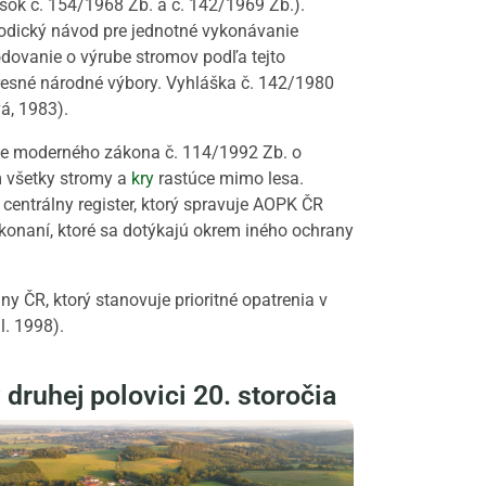
šok č. 154/1968 Zb. a č. 142/1969 Zb.).
todický návod pre jednotné vykonávanie
hodovanie o výrube stromov podľa tejto
resné národné výbory. Vyhláška č. 142/1980
á, 1983).
atie moderného zákona č. 114/1992 Zb. o
m všetky stromy a
kry
rastúce mimo lesa.
entrálny register, ktorý spravuje AOPK ČR
konaní, ktoré sa dotýkajú okrem iného ochrany
ny ČR, ktorý stanovuje prioritné opatrenia v
l. 1998).
 druhej polovici 20. storočia