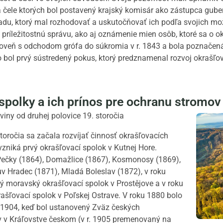
a čele ktorých bol postavený krajský komisár ako zástupca guber
adu, ktorý mal rozhodovať a uskutočňovať ich podľa svojich mo
príležitostnú správu, ako aj oznámenie mien osôb, ktoré sa o ok
zároveň s odchodom grófa do súkromia v r. 1843 a bola poznače
o bol prvý sústredený pokus, ktorý predznamenal rozvoj okrašľov
spolky a ich prínos pre ochranu stromov (
eviny od druhej polovice 19. storočia
storočia sa začala rozvíjať činnosť okrašľovacích
vzniká prvý okrašľovací spolok v Kutnej Hore.
Pečky (1864), Domažlice (1867), Kosmonosy (1869),
hův Hradec (1871), Mladá Boleslav (1872), v roku
ý moravský okrašľovací spolok v Prostějove a v roku
rašľovací spolok v Poľskej Ostrave. V roku 1880 bolo
u 1904, keď bol ustanovený Zväz českých
v v Kráľovstve českom (v r. 1905 premenovaný na