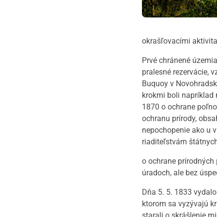
okrašľovacími aktivit
Prvé chránené územia 
pralesné rezervácie, v
Buquoy v Novohradský
krokmi boli napríklad
1870 o ochrane poľnoh
ochranu prírody, obsa
nepochopenie ako u v
riaditeľstvám štátnyc
o ochrane prírodných 
úradoch, ale bez úspe
Dňa 5. 5. 1833 vydalo
ktorom sa vyzývajú kr
starali o skrášlenie 