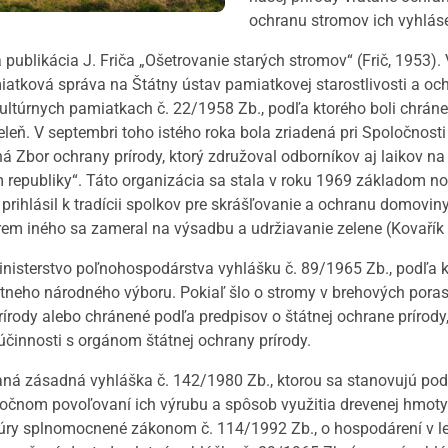
ochranu stromov ich vyhláse
publikácia J. Friča „Ošetrovanie starých stromov“ (Frič, 1953
iatková správa na Štátny ústav pamiatkovej starostlivosti a och
ultúrnych pamiatkach č. 22/1958 Zb., podľa ktorého boli chráne
eleň. V septembri toho istého roka bola zriadená pri Spoločno
ná Zbor ochrany prírody, ktorý združoval odborníkov aj laikov n
m republiky“. Táto organizácia sa stala v roku 1969 základom n
a prihlásil k tradícii spolkov pre skrášľovanie a ochranu domovi
em iného sa zameral na výsadbu a udržiavanie zelene (Kovařík 
nisterstvo poľnohospodárstva vyhlášku č. 89/1965 Zb., podľa k
tneho národného výboru. Pokiaľ šlo o stromy v brehových poras
írody alebo chránené podľa predpisov o štátnej ochrane prírod
činnosti s orgánom štátnej ochrany prírody.
aná zásadná vyhláška č. 142/1980 Zb., ktorou sa stanovujú po
močnom povoľovaní ich výrubu a spôsob využitia drevenej hmoty 
túry splnomocnené zákonom č. 114/1992 Zb., o hospodárení v le