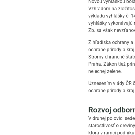
Novou vyhláškou bola 
Vzhľadom na zložitosť
výkladu vyhlášky č. 1
vyhlášky vykonávajú m
Zb. sa však nevzťaho
Z hľadiska ochrany a 
ochrane prírody a kr
Stromy chránené štát
Praha. Zákon tiež pri
nelесnej zelene.
Uznesením vlády ČR č. 
ochrane prírody a kraj
Rozvoj odborne
V druhej polovici sed
starostlivosť o drevi
ktorá v rámci podniku