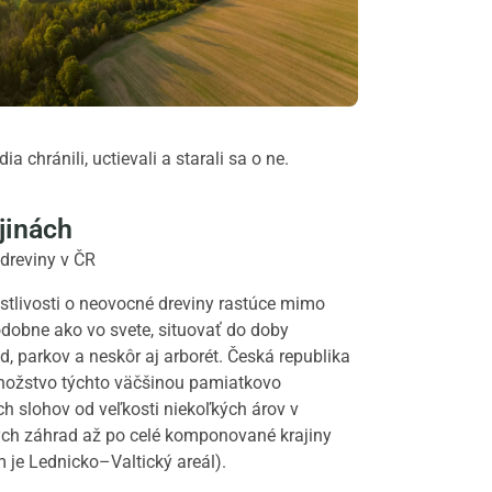
hránili, uctievali a starali sa o ne.
jinách
 dreviny v ČR
stlivosti o neovocné dreviny rastúce mimo
dobne ako vo svete, situovať do doby
, parkov a neskôr aj arborét. Česká republika
nožstvo týchto väčšinou pamiatkovo
h slohov od veľkosti niekoľkých árov v
ých záhrad až po celé komponované krajiny
 je Lednicko–Valtický areál).