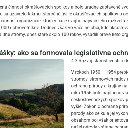
šená činnosť okrašľovacích spolkov a bolo úradne zastavené v
sa uzavrelo takmer storočné úsilie okrašľovacích spolkov o o
 činnosť organizácie, ktorá v čase svojho najväčšieho rozkvetu 
 000 dobrovoľníkov. Dodnes však vo väčšine obcí, kde okrašľovac
tné stromy, dnes staré okolo 100 rokov, vysadili práve tieto or
ášky: ako sa formovala legislatívna och
4.3 Rozvoj starostlivosti o d
V rokoch 1950 – 1954 preb
stromov, stromových radov 
ochranu prírody a krajiny na
roku 1956 bolo naplnené via
československých spolkov p
vyšiel Zákon o ochrane prír
prírody ako celku a jej vyk
obsahom bol však orientova
našej prírody vrátane ochr