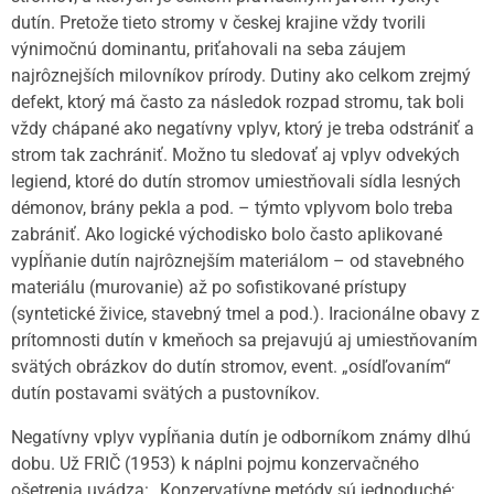
dutín. Pretože tieto stromy v českej krajine vždy tvorili
výnimočnú dominantu, priťahovali na seba záujem
najrôznejších milovníkov prírody. Dutiny ako celkom zrejmý
defekt, ktorý má často za následok rozpad stromu, tak boli
vždy chápané ako negatívny vplyv, ktorý je treba odstrániť a
strom tak zachrániť. Možno tu sledovať aj vplyv odvekých
legiend, ktoré do dutín stromov umiestňovali sídla lesných
démonov, brány pekla a pod. – týmto vplyvom bolo treba
zabrániť. Ako logické východisko bolo často aplikované
vypĺňanie dutín najrôznejším materiálom – od stavebného
materiálu (murovanie) až po sofistikované prístupy
(syntetické živice, stavebný tmel a pod.). Iracionálne obavy z
prítomnosti dutín v kmeňoch sa prejavujú aj umiestňovaním
svätých obrázkov do dutín stromov, event. „osídľovaním“
dutín postavami svätých a pustovníkov.
Negatívny vplyv vypĺňania dutín je odborníkom známy dlhú
dobu. Už FRIČ (1953) k náplni pojmu konzervačného
ošetrenia uvádza: „Konzervatívne metódy sú jednoduché;