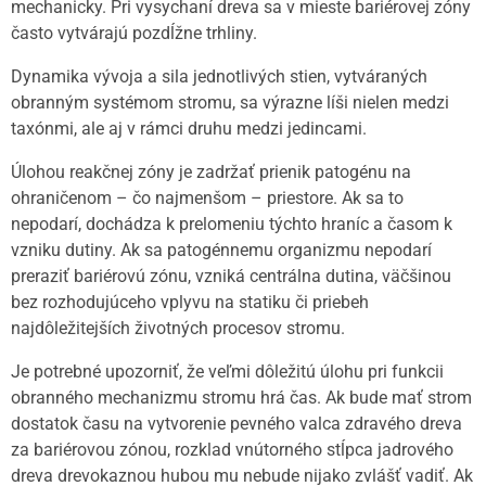
mechanicky. Pri vysychaní dreva sa v mieste bariérovej zóny
často vytvárajú pozdĺžne trhliny.
Dynamika vývoja a sila jednotlivých stien, vytváraných
obranným systémom stromu, sa výrazne líši nielen medzi
taxónmi, ale aj v rámci druhu medzi jedincami.
Úlohou reakčnej zóny je zadržať prienik patogénu na
ohraničenom – čo najmenšom – priestore. Ak sa to
nepodarí, dochádza k prelomeniu týchto hraníc a časom k
vzniku dutiny. Ak sa patogénnemu organizmu nepodarí
preraziť bariérovú zónu, vzniká centrálna dutina, väčšinou
bez rozhodujúceho vplyvu na statiku či priebeh
najdôležitejších životných procesov stromu.
Je potrebné upozorniť, že veľmi dôležitú úlohu pri funkcii
obranného mechanizmu stromu hrá čas. Ak bude mať strom
dostatok času na vytvorenie pevného valca zdravého dreva
za bariérovou zónou, rozklad vnútorného stĺpca jadrového
dreva drevokaznou hubou mu nebude nijako zvlášť vadiť. Ak