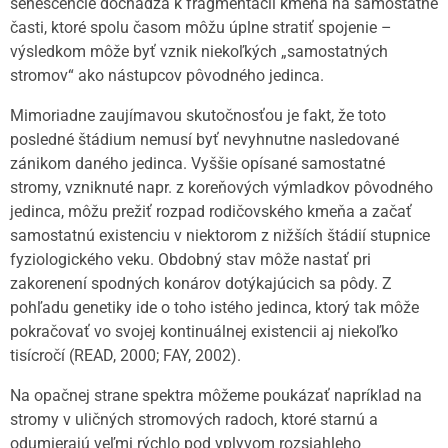
senescencie dochádza k fragmentácii kmeňa na samostatné
časti, ktoré spolu časom môžu úplne stratiť spojenie –
výsledkom môže byť vznik niekoľkých „samostatných
stromov“ ako nástupcov pôvodného jedinca.
Mimoriadne zaujímavou skutočnosťou je fakt, že toto
posledné štádium nemusí byť nevyhnutne nasledované
zánikom daného jedinca. Vyššie opísané samostatné
stromy, vzniknuté napr. z koreňových výmladkov pôvodného
jedinca, môžu prežiť rozpad rodičovského kmeňa a začať
samostatnú existenciu v niektorom z nižších štádií stupnice
fyziologického veku. Obdobný stav môže nastať pri
zakorenení spodných konárov dotýkajúcich sa pôdy. Z
pohľadu genetiky ide o toho istého jedinca, ktorý tak môže
pokračovať vo svojej kontinuálnej existencii aj niekoľko
tisícročí (READ, 2000; FAY, 2002).
Na opačnej strane spektra môžeme poukázať napríklad na
stromy v uličných stromových radoch, ktoré starnú a
odumierajú veľmi rýchlo pod vplyvom rozsiahleho