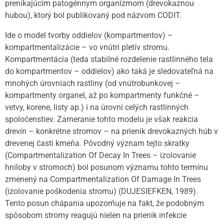
prenikajúcim patogénnym organizmom (drevokaznou
hubou), ktorý bol publikovaný pod názvom CODIT.
Ide o model tvorby oddielov (kompartmentov) –
kompartmentalizácie – vo vnútri pletív stromu.
Kompartmentácia (teda stabilné rozdelenie rastlinného tela
do kompartmentov – oddielov) ako taká je sledovateľná na
mnohých úrovniach rastliny (od vnútrobunkovej –
kompartmenty organel, až po kompartmenty funkčné –
vetvy, korene, listy ap.) i na úrovni celých rastlinných
spoločenstiev. Zameranie tohto modelu je však reakcia
drevín – konkrétne stromov – na prienik drevokazných húb v
drevenej časti kmeňa. Pôvodný význam tejto skratky
(Compartmentalization Of Decay In Trees – izolovanie
hniloby v stromoch) bol posunom významu tohto termínu
zmenený na Compartmentalization Of Damage In Trees
(izolovanie poškodenia stromu) (DUJESIEFKEN, 1989).
Tento posun chápania upozorňuje na fakt, že podobným
spôsobom stromy reagujú nielen na prienik infekcie