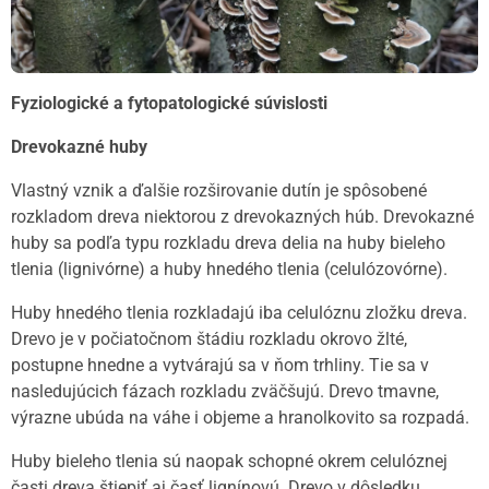
Fyziologické a fytopatologické súvislosti
Drevokazné huby
Vlastný vznik a ďalšie rozširovanie dutín je spôsobené
rozkladom dreva niektorou z drevokazných húb. Drevokazné
huby sa podľa typu rozkladu dreva delia na huby bieleho
tlenia (lignivórne) a huby hnedého tlenia (celulózovórne).
Huby hnedého tlenia rozkladajú iba celulóznu zložku dreva.
Drevo je v počiatočnom štádiu rozkladu okrovo žlté,
postupne hnedne a vytvárajú sa v ňom trhliny. Tie sa v
nasledujúcich fázach rozkladu zväčšujú. Drevo tmavne,
výrazne ubúda na váhe i objeme a hranolkovito sa rozpadá.
Huby bieleho tlenia sú naopak schopné okrem celulóznej
časti dreva štiepiť aj časť lignínovú. Drevo v dôsledku