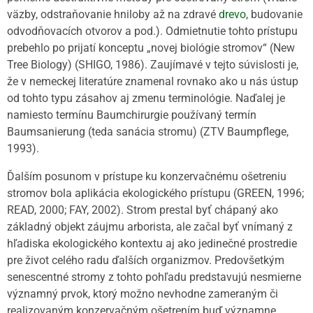
väzby, odstraňovanie hniloby až na zdravé
drevo
, budovanie
odvodňovacích otvorov a pod.). Odmietnutie tohto prístupu
prebehlo po prijatí konceptu „novej biológie stromov“ (New
Tree Biology) (SHIGO, 1986). Zaujímavé v tejto súvislosti je,
že v nemeckej literatúre znamenal rovnako ako u nás ústup
od tohto typu zásahov aj zmenu terminológie. Naďalej je
namiesto termínu Baumchirurgie používaný termín
Baumsanierung (teda sanácia stromu) (ZTV Baumpflege,
1993).
Ďalším posunom v prístupe ku konzervačnému ošetreniu
stromov bola aplikácia ekologického prístupu (GREEN, 1996;
READ, 2000; FAY, 2002). Strom prestal byť chápaný ako
základný objekt záujmu arborista, ale začal byť vnímaný z
hľadiska ekologického kontextu aj ako jedinečné prostredie
pre život celého radu ďalších organizmov. Predovšetkým
senescentné stromy z tohto pohľadu predstavujú nesmierne
významný prvok, ktorý možno nevhodne zameraným či
realizovaným konzervačným ošetrením buď významne