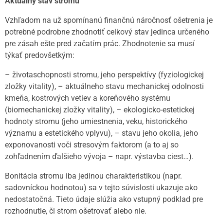
Aktuálny stav stromu
Vzhľadom na už spomínanú finančnú náročnosť ošetrenia je
potrebné podrobne zhodnotiť celkový stav jedinca určeného
pre zásah ešte pred začatím prác. Zhodnotenie sa musí
týkať predovšetkým:
– životaschopnosti stromu, jeho perspektívy (fyziologickej
zložky vitality), – aktuálneho stavu mechanickej odolnosti
kmeňa, kostrových vetiev a koreňového systému
(biomechanickej zložky vitality), – ekologicko-estetickej
hodnoty stromu (jeho umiestnenia, veku, historického
významu a estetického vplyvu), – stavu jeho okolia, jeho
exponovanosti voči stresovým faktorom (a to aj so
zohľadnením ďalšieho vývoja – napr. výstavba ciest…).
Bonitácia stromu iba jedinou charakteristikou (napr.
sadovníckou hodnotou) sa v tejto súvislosti ukazuje ako
nedostatočná. Tieto údaje slúžia ako vstupný podklad pre
rozhodnutie, či strom ošetrovať alebo nie.