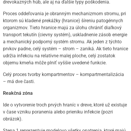
drevokazných húb, ale aj na ďalšie typy poškodenia.
Proces oddeľovania je obranným mechanizmom stromu, pri
ktorom sú kladené prekážky (hranice) šíreniu patogénnych
organizmov. Tieto hranice majú za úlohu chrániť diaľkový
transport tekutín (cievny systém), uskladnenie zásob energie
a mechanický podporný systém stromu. Ak jeden z týchto
prvkov padne, celý systém – strom – zaniká. Ak tieto hranice
udržia infekciu na relatívne malej ploche, celý zostatok
objemu kmeňa môže plniť vyššie uvedené funkcie.
Celý proces tvorby kompartmentov – kompartmentalizácia
– má dve časti.
Reakčná zóna
Ide o vytvorenie troch prvých hraníc v dreve, ktoré už existuje
v čase vzniku poranenia alebo prieniku infekcie (pozri
obrázok).
Stena 1 reprezentuje modelovo všetky opatrenia, ktoré majú