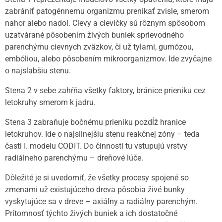
zabrániť patogénnemu organizmu prenikať zvisle, smerom
nahor alebo nadol. Cievy a cievičky sú rôznym spôsobom
uzatvárané pôsobením živých buniek sprievodného
parenchýmu cievnych zväzkov, či už tylami, gumózou,
embóliou, alebo pôsobením mikroorganizmov. Ide zvyčajne
o najslabšiu stenu.
Stena 2 v sebe zahŕňa všetky faktory, bránice prieniku cez
letokruhy smerom k jadru.
Stena 3 zabraňuje bočnému prieniku pozdĺž hranice
letokruhov. Ide o najsilnejšiu stenu reakčnej zóny – teda
časti I. modelu CODIT. Do činnosti tu vstupujú vrstvy
radiálneho parenchýmu – dreňové lúče.
Dôležité je si uvedomiť, že všetky procesy spojené so
zmenami už existujúceho dreva pôsobia živé bunky
vyskytujúce sa v dreve – axiálny a radiálny parenchým.
Prítomnosť týchto živých buniek a ich dostatočné