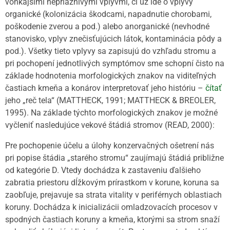
vonkajšími nepriaznivými vplyvmi, či už ide o vplyvy
organické (kolonizácia škodcami, napadnutie chorobami,
poškodenie zverou a pod.) alebo anorganické (nevhodné
stanovisko, vplyv znečisťujúcich látok, kontaminácia pôdy a
pod.). Všetky tieto vplyvy sa zapisujú do vzhľadu stromu a
pri pochopení jednotlivých symptómov sme schopní čisto na
základe hodnotenia morfologických znakov na viditeľných
častiach kmeňa a konárov interpretovať jeho históriu –
čítať
jeho „reč tela“ (MATTHECK, 1991; MATTHECK & BREOLER,
1995). Na základe týchto morfologických znakov je možné
vyčleniť nasledujúce vekové štádiá stromov (READ, 2000):
Pre pochopenie účelu a úlohy konzervačných ošetrení nás
pri popise štádia „starého stromu“ zaujímajú štádiá približne
od kategórie D. Vtedy dochádza k zastaveniu ďalšieho
zabratia priestoru dĺžkovým prírastkom v korune, koruna sa
zaobľuje, prejavuje sa strata vitality v periférnych oblastiach
koruny. Dochádza k inicializácii omladzovacích procesov v
spodných častiach koruny a kmeňa, ktorými sa strom snaží