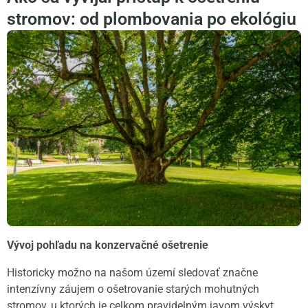
stromov: od plombovania po ekológiu
Vývoj pohľadu na konzervačné ošetrenie
Historicky možno na našom území sledovať značne
intenzívny záujem o ošetrovanie starých mohutných
stromov, u ktorých je celkom pravidelným javom výskyt