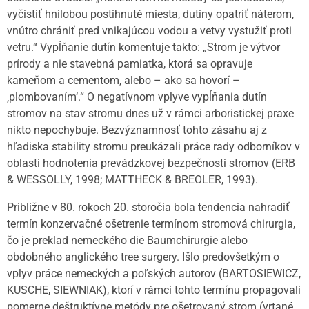
vyčistiť hnilobou postihnuté miesta, dutiny opatriť náterom,
vnútro chrániť pred vnikajúcou vodou a vetvy vystužiť proti
vetru.“ Vypĺňanie dutín komentuje takto: „Strom je výtvor
prírody a nie stavebná pamiatka, ktorá sa opravuje
kameňom a cementom, alebo – ako sa hovorí –
‚plombovaním‘.“ O negatívnom vplyve vypĺňania dutín
stromov na stav stromu dnes už v rámci arboristickej praxe
nikto nepochybuje. Bezvýznamnosť tohto zásahu aj z
hľadiska stability stromu preukázali práce rady odborníkov v
oblasti hodnotenia prevádzkovej bezpečnosti stromov (ERB
& WESSOLLY, 1998; MATTHECK & BREOLER, 1993).
Približne v 80. rokoch 20. storočia bola tendencia nahradiť
termín konzervačné ošetrenie termínom stromová chirurgia,
čo je preklad nemeckého die Baumchirurgie alebo
obdobného anglického tree surgery. Išlo predovšetkým o
vplyv práce nemeckých a poľských autorov (BARTOSIEWICZ,
KUSCHE, SIEWNIAK), ktorí v rámci tohto termínu propagovali
pomerne deštruktívne metódy pre ošetrovaný strom (vrtané