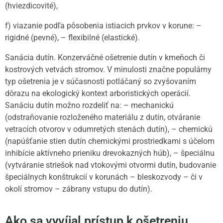
(hviezdicovité),
f) viazanie podľa pôsobenia istiacich prvkov v korune: –
rigidné (pevné), – flexibilné (elastické).
Sanácia dutín. Konzerváčné ošetrenie dutín v kmeňoch či
kostrových vetvách stromov. V minulosti značne populárny
typ ošetrenia je v súčasnosti potláčaný so zvyšovaním
dôrazu na ekologický kontext arboristických operácií.
Sanáciu dutín možno rozdeliť na: – mechanickú
(odstraňovanie rozloženého materiálu z dutín, otváranie
vetracích otvorov v odumretých stenách dutín), – chemickú
(napúšťanie stien dutín chemickými prostriedkami s účelom
inhibície aktívneho prieniku drevokazných húb), – špeciálnu
(vytváranie striešok nad vtokovými otvormi dutín, budovanie
špeciálnych konštrukcií v korunách – bleskozvody – či v
okolí stromov – zábrany vstupu do dutín).
Ako sa vyvíjal prístup k ošetreniu