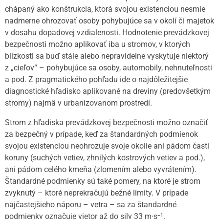
chápaný ako konštrukcia, ktorá svojou existenciou nesmie
nadmerne ohrozovať osoby pohybujúce sa v okolí či majetok
v dosahu dopadovej vzdialenosti. Hodnotenie prevádzkovej
bezpečnosti možno aplikovať iba u stromov, v ktorých
blízkosti sa buď stále alebo nepravidelne vyskytuje niektorý
z „cieľov“ – pohybujúce sa osoby, automobily, nehnuteľnosti
a pod. Z pragmatického pohľadu ide o najdôležitejšie
diagnostické hľadisko aplikované na dreviny (predovšetkým
stromy) najmä v urbanizovanom prostredí.
Strom z hľadiska prevádzkovej bezpečnosti možno označiť
za bezpečný v prípade, keď za štandardných podmienok
svojou existenciou neohrozuje svoje okolie ani pádom časti
koruny (suchých vetiev, zhnilých kostrových vetiev a pod.),
ani pádom celého kmeňa (zlomením alebo vyvrátením).
Štandardné podmienky sú také pomery, na ktoré je strom
zvyknutý – ktoré neprekračujú bežné limity. V prípade
najčastejšieho náporu – vetra – sa za štandardné
podmienky označuje vietor až do sily 33 m·s⁻¹.