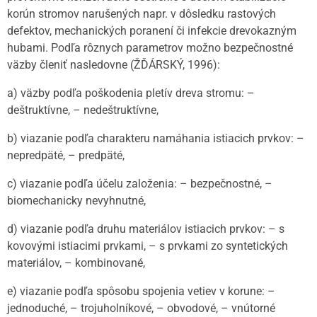
korún stromov narušených napr. v dôsledku rastových
defektov, mechanických poranení či infekcie drevokazným
hubami. Podľa rôznych parametrov možno bezpečnostné
väzby členiť nasledovne (ŽĎÁRSKÝ, 1996):
a) väzby podľa poškodenia pletív dreva stromu: –
deštruktívne, – nedeštruktívne,
b) viazanie podľa charakteru namáhania istiacich prvkov: –
nepredpäté, – predpäté,
c) viazanie podľa účelu založenia: – bezpečnostné, –
biomechanicky nevyhnutné,
d) viazanie podľa druhu materiálov istiacich prvkov: – s
kovovými istiacimi prvkami, – s prvkami zo syntetických
materiálov, – kombinované,
e) viazanie podľa spôsobu spojenia vetiev v korune: –
jednoduché, – trojuholníkové, – obvodové, – vnútorné