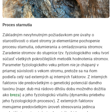
Proces starnutia
Základným nevyhnutným požiadavkom pre úvahy o
starostlivosti o staré stromy je elementárne pochopenie
procesu starnutia, odumierania a omladzovania stromov.
Zaradenie stromov do stupnice tzv. fyziologického veku tvorí
súčasť všetkých pokročilejších metodík hodnotenia stromov.
Parameter fyziologického veku pritom nie je chápaný v
priamej súvislosti s vekom stromu, pretože sa na ňom
podieľa celý rad externých aj interných faktorov. Z interných
faktorov ide predovšetkým o genetický potenciál daného
taxónu (napr. dub má rádovo dlhšiu dobu možného dožitia
ako
breza
) a jeho fyziologickú vitalitu (dynamiku priebehu
jeho fyziologických procesov). Z externých faktorov
menujeme predovšetkým úroveň stresovania jedinca