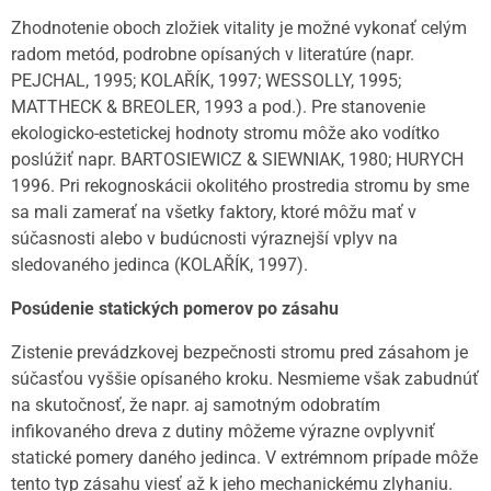
Zhodnotenie oboch zložiek vitality je možné vykonať celým
radom metód, podrobne opísaných v literatúre (napr.
PEJCHAL, 1995; KOLAŘÍK, 1997; WESSOLLY, 1995;
MATTHECK & BREOLER, 1993 a pod.). Pre stanovenie
ekologicko-estetickej hodnoty stromu môže ako vodítko
poslúžiť napr. BARTOSIEWICZ & SIEWNIAK, 1980; HURYCH
1996. Pri rekognoskácii okolitého prostredia stromu by sme
sa mali zamerať na všetky faktory, ktoré môžu mať v
súčasnosti alebo v budúcnosti výraznejší vplyv na
sledovaného jedinca (KOLAŘÍK, 1997).
Posúdenie statických pomerov po zásahu
Zistenie prevádzkovej bezpečnosti stromu pred zásahom je
súčasťou vyššie opísaného kroku. Nesmieme však zabudnúť
na skutočnosť, že napr. aj samotným odobratím
infikovaného dreva z dutiny môžeme výrazne ovplyvniť
statické pomery daného jedinca. V extrémnom prípade môže
tento typ zásahu viesť až k jeho mechanickému zlyhaniu.