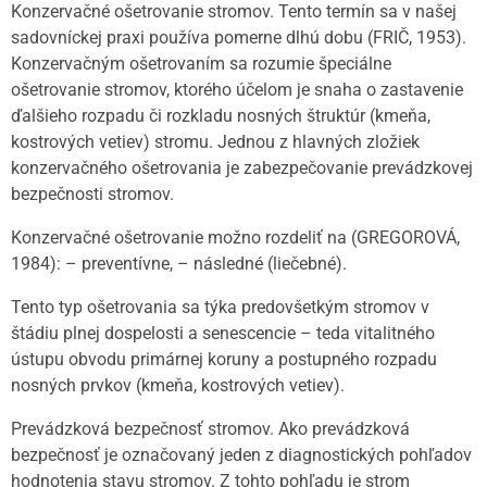
Konzervačné ošetrovanie stromov. Tento termín sa v našej
sadovníckej praxi používa pomerne dlhú dobu (FRIČ, 1953).
Konzervačným ošetrovaním sa rozumie špeciálne
ošetrovanie stromov, ktorého účelom je snaha o zastavenie
ďalšieho rozpadu či rozkladu nosných štruktúr (kmeňa,
kostrových vetiev) stromu. Jednou z hlavných zložiek
konzervačného ošetrovania je zabezpečovanie prevádzkovej
bezpečnosti stromov.
Konzervačné ošetrovanie možno rozdeliť na (GREGOROVÁ,
1984): – preventívne, – následné (liečebné).
Tento typ ošetrovania sa týka predovšetkým stromov v
štádiu plnej dospelosti a senescencie – teda vitalitného
ústupu obvodu primárnej koruny a postupného rozpadu
nosných prvkov (kmeňa, kostrových vetiev).
Prevádzková bezpečnosť stromov. Ako prevádzková
bezpečnosť je označovaný jeden z diagnostických pohľadov
hodnotenia stavu stromov. Z tohto pohľadu je strom