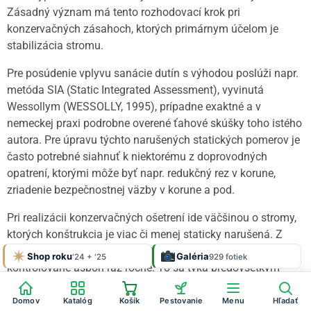
Zásadný význam má tento rozhodovací krok pri
konzervačných zásahoch, ktorých primárnym účelom je
stabilizácia stromu.
Pre posúdenie vplyvu sanácie dutín s výhodou poslúži napr.
metóda SIA (Static Integrated Assessment), vyvinutá
Wessollym (WESSOLLY, 1995), prípadne exaktné a v
nemeckej praxi podrobne overené ťahové skúšky toho istého
autora. Pre úpravu týchto narušených statických pomerov je
často potrebné siahnuť k niektorému z doprovodných
opatrení, ktorými môže byť napr. redukčný rez v korune,
zriadenie bezpečnostnej väzby v korune a pod.
Pri realizácii konzervačných ošetrení ide väčšinou o stromy,
ktorých konštrukcia je viac či menej staticky narušená. Z
tohto dôvodu by mali byť ošetrené stromy následne
Shop roku
4,9
100 %
Galéria
'24 + '25
Google
Heureka
929 fotiek
★★★★★
OVERENÉ
ZÁKAZNÍKMI
Heureka
kontrolované aspoň raz ročne. To sa týka predovšetkým
stromov voľne prístupných pre verejnosť a stromov v
blízkosti stavieb.
Domov
Katalóg
Košík
Pestovanie
Menu
Hľadať