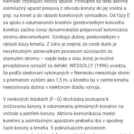
nahradiť chýbajúci listový aparát. Postupne sa teda aktívny
asimilačný aparát presúva z obvodu koruny do jej vnútra a
príp. na kmeň a do oblasti koreňových výmladkov. Od fázy E
sa spolu s odumieraním koreňov (predovšetkým kolového
koreňa) začína čoraz dynamickejšie prejavovať kolonizácia
stromu drevomorkami. Vznikajú dutiny, predovšetkým v
oblasti bázy kmeňa. Z toho je zrejmé, že vznik dutín je
nevyhnutným sprievodným procesom súvisiacim so
starnutím stromu – nejde teda o stav, ktorý je možné
prvoplánovo označiť za defekt. WESSOLLY (1996) uvádza,
že podľa sledovaní vykonaných v Nemecku neexistuje strom
s priemerom vyšším ako 1,5 m, u ktorého by v centre kmeňa
neexistovala dutina v niektorom štádiu vývoja.
V neskorých štádiách (F–G) dochádza postupne k
znižovaniu koruny, k odumieraniu primárnych konárov na
vrchole a periférii koruny. Aktívna komunikácia medzi
koreňmi a asimilačným aparátom prebieha iba v spodnej
časti koruny a kmeňa. S pokračujúcim procesom