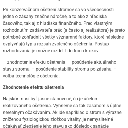
Pri konzervačnom ošetrení stromov sa vo všeobecnosti
jedná o zásahy značne náročné, a to ako z hľadiska
časového, tak aj z hľadiska finančného. Pred vlastným
rozhodnutím zadávateľa prác (a často aj realizátora) je preto
potrebné zohľadniť všetky významné faktory, ktoré následne
ovplyvňujú typ a rozsah zvoleného ošetrenia. Postup
rozhodovania je možné rozdeliť do troch krokov:
– zhodnotenie efektu ošetrenia, – posúdenie aktuálneho
stavu stromu, – posúdenie stability stromu po zásahu, –
voľba technológie ošetrenia.
Zhodnotenie efektu ošetrenia
Najskôr musí byť jasne stanovené, čo je účelom
realizovaného ošetrenia. Vyhneme sa tak zásahom s úplne
nereálnym očakávaním. Ak ide napríklad o strom s výrazne
zníženou fyziologickou zložkou vitality, je nemysliteľné
očakávať zlepšenie jeho stavu ako dôsledok sanácie