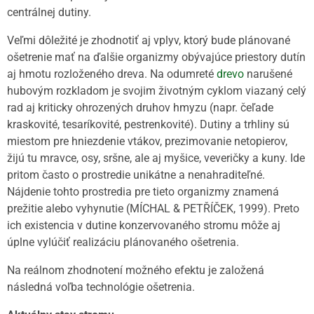
centrálnej dutiny.
Veľmi dôležité je zhodnotiť aj vplyv, ktorý bude plánované
ošetrenie mať na ďalšie organizmy obývajúce priestory dutín
aj hmotu rozloženého dreva. Na odumreté
drevo
narušené
hubovým rozkladom je svojim životným cyklom viazaný celý
rad aj kriticky ohrozených druhov hmyzu (napr. čeľade
kraskovité, tesaríkovité, pestrenkovité). Dutiny a trhliny sú
miestom pre hniezdenie vtákov, prezimovanie netopierov,
žijú tu mravce, osy, sršne, ale aj myšice, veveričky a kuny. Ide
pritom často o prostredie unikátne a nenahraditeľné.
Nájdenie tohto prostredia pre tieto organizmy znamená
prežitie alebo vyhynutie (MÍCHAL & PETŘÍČEK, 1999). Preto
ich existencia v dutine konzervovaného stromu môže aj
úplne vylúčiť realizáciu plánovaného ošetrenia.
Na reálnom zhodnotení možného efektu je založená
následná voľba technológie ošetrenia.