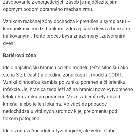
zásobovanie z energetických zásob je najdôležitejším
oporným bodom obranného mechanizmu.
Vznikom reakčnej zóny dochádza k prerušeniu symplastu –
komunikácie medzi bunkami zdravej časti dreva a bunkami
infikovanými. Tento proces býva znázornený „zatvorením
dverí“.
Bariérová zóna
Ide o najsilnejšiu hranicu celého modelu (ešte silnejšiu ako
stena 3 z I. časti) a o jedinú zónu časti II. modelu CODIT.
Vzniká činnosťou kambia po vzniku poranenia či prieniku
infekcie. Jej hranica teda leží až na hranici novo vytvoreného
letokruhu v roku po poranení. Môže zaberať celý obvod
kmeňa, alebo je len lokálna. Vo väčšine prípadov
nedochádza u vitálnych stromov k jej prelomeniu pod
tlakom patogéna.
Ide o zónu veľmi odolnú fyziologicky, ale veľmi slabú