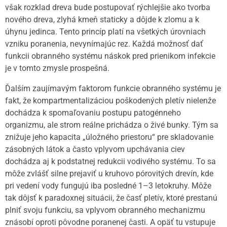
však rozklad dreva bude postupovať rýchlejšie ako tvorba
nového dreva, zlyhá kmeň staticky a dôjde k zlomu a k
úhynu jedinca. Tento princíp platí na všetkých úrovniach
vzniku poranenia, nevynímajúc rez. Každá možnosť dať
funkcii obranného systému náskok pred prienikom infekcie
je v tomto zmysle prospešná.
Ďalším zaujímavým faktorom funkcie obranného systému je
fakt, že kompartmentalizáciou poškodených pletív nielenže
dochádza k spomaľovaniu postupu patogénneho
organizmu, ale strom reálne prichádza o živé bunky. Tým sa
znižuje jeho kapacita „úložného priestoru“ pre skladovanie
zásobných látok a často vplyvom upchávania ciev
dochádza aj k podstatnej redukcii vodivého systému. To sa
môže zvlášť silne prejaviť u kruhovo pórovitých drevín, kde
pri vedení vody fungujú iba posledné 1–3 letokruhy. Môže
tak dôjsť k paradoxnej situácii, že časť pletív, ktoré prestanú
plniť svoju funkciu, sa vplyvom obranného mechanizmu
znásobí oproti pôvodne poranenej časti. A opäť tu vstupuje