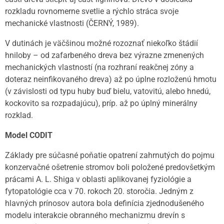
rozkladu rovnomerne svetlie a rýchlo stráca svoje
mechanické vlastnosti (ČERNÝ, 1989).
V dutinách je väčšinou možné rozoznať niekoľko štádií
hniloby – od zafarbeného dreva bez výrazne zmenených
mechanických vlastností (na rozhraní reakčnej zóny a
doteraz neinfikovaného dreva) až po úplne rozloženú hmotu
(v závislosti od typu huby buď bielu, vatovitú, alebo hnedú,
kockovito sa rozpadajúcu), príp. až po úplný minerálny
rozklad.
Model CODIT
Základy pre súčasné poňatie opatrení zahrnutých do pojmu
konzervačné ošetrenie stromov boli položené predovšetkým
prácami A. L. Shiga v oblasti aplikovanej fyziológie a
fytopatológie cca v 70. rokoch 20. storočia. Jedným z
hlavných prínosov autora bola definícia zjednodušeného
modelu interakcie obranného mechanizmu drevín s