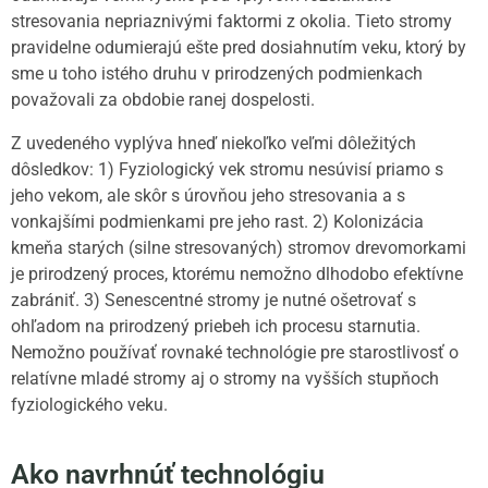
stresovania nepriaznivými faktormi z okolia. Tieto stromy
pravidelne odumierajú ešte pred dosiahnutím veku, ktorý by
sme u toho istého druhu v prirodzených podmienkach
považovali za obdobie ranej dospelosti.
Z uvedeného vyplýva hneď niekoľko veľmi dôležitých
dôsledkov: 1) Fyziologický vek stromu nesúvisí priamo s
jeho vekom, ale skôr s úrovňou jeho stresovania a s
vonkajšími podmienkami pre jeho rast. 2) Kolonizácia
kmeňa starých (silne stresovaných) stromov drevomorkami
je prirodzený proces, ktorému nemožno dlhodobo efektívne
zabrániť. 3) Senescentné stromy je nutné ošetrovať s
ohľadom na prirodzený priebeh ich procesu starnutia.
Nemožno používať rovnaké technológie pre starostlivosť o
relatívne mladé stromy aj o stromy na vyšších stupňoch
fyziologického veku.
Ako navrhnúť technológiu