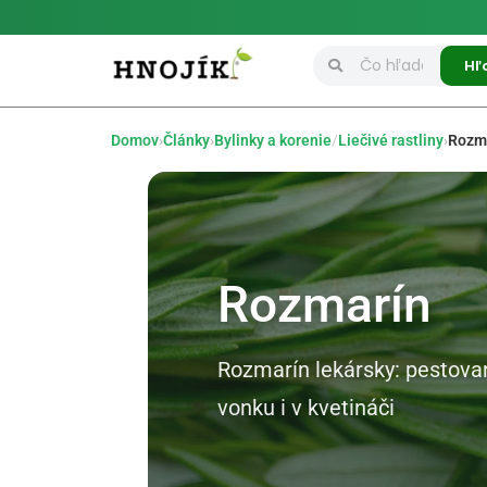
Hľ
Domov
›
Články
›
Bylinky a korenie
/
Liečivé rastliny
›
Rozm
Rozmarín
Rozmarín lekársky: pestovan
vonku i v kvetináči