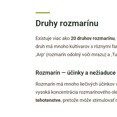
Druhy rozmarínu
Existuje viac ako
20 druhov rozmarínu
,
druh má mnoho kultivarov s rôznymi farb
‚Arp‘ (rozmarín odolný voči mrazu) a ‚T
Rozmarín — účinky a nežiaduce
Rozmarín má mnoho liečivých účinkov 
vysoká koncentrácia rozmarínového o
tehotenstve
, pretože môže stimulovať 