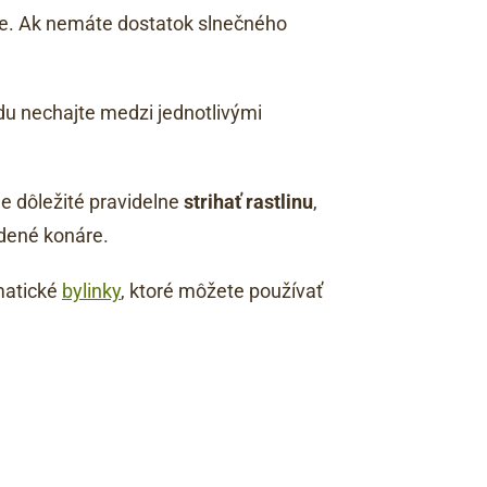
nie. Ak nemáte dostatok slnečného
ôdu nechajte medzi jednotlivými
e dôležité pravidelne
strihať rastlinu
,
odené konáre.
matické
bylinky
, ktoré môžete používať