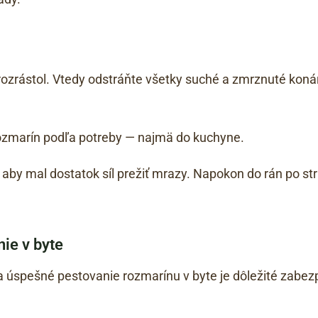
rozrástol. Vtedy odstráňte všetky suché a zmrznuté konári
ozmarín podľa potreby — najmä do kuchyne.
 aby mal dostatok síl prežiť mrazy. Napokon do rán po st
ie v byte
 úspešné pestovanie rozmarínu v byte je dôležité zabezpe