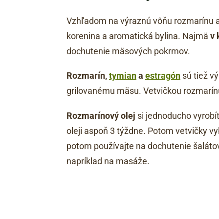
Vzhľadom na výraznú vôňu rozmarínu a 
korenina a aromatická bylina. Najmä
v 
dochutenie mäsových pokrmov.
Rozmarín,
tymian
a
estragón
sú tiež v
grilovanému mäsu. Vetvičkou rozmarí
Rozmarínový olej
si jednoducho vyrobít
oleji aspoň 3 týždne. Potom vetvičky v
potom používajte na dochutenie šalátov 
napríklad na masáže.