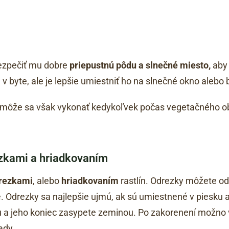
bezpečiť mu dobre
priepustnú pôdu a slnečné miesto,
aby 
v byte, ale je lepšie umiestniť ho na slnečné okno alebo 
r, môže sa však vykonať kedykoľvek počas vegetačného ob
zkami a hriadkovaním
rezkami
, alebo
hriadkovaním
rastlín. Odrezky môžete odo
ete. Odrezky sa najlepšie ujmú, ak sú umiestnené v piesku 
du a jeho koniec zasypete zeminou. Po zakorenení možno v
ady.