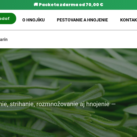
🚚
Packeta zdarma od 70,00 €
adať
O HNOJÍKU
PESTOVANIE A HNOJENIE
KONTAK
arín
ie, strihanie, rozmnožovanie aj hnojenie —