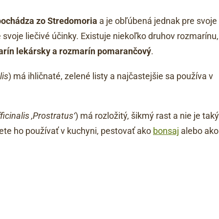
pochádza zo Stredomoria
a je obľúbená jednak pre svoje
 svoje liečivé účinky. Existuje niekoľko druhov rozmarínu,
rín lekársky a rozmarín pomarančový
.
lis
) má ihličnaté, zelené listy a najčastejšie sa používa v
icinalis ‚Prostratus‘
) má rozložitý, šikmý rast a nie je taký
ete ho používať v kuchyni, pestovať ako
bonsaj
alebo ako