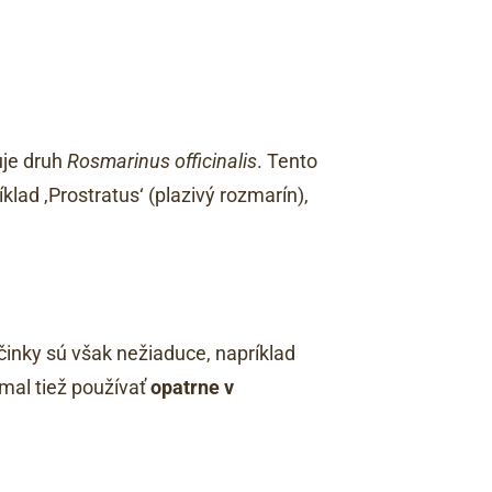
uje druh
Rosmarinus officinalis
. Tento
lad ‚Prostratus‘ (plazivý rozmarín),
činky sú však nežiaduce, napríklad
mal tiež používať
opatrne v