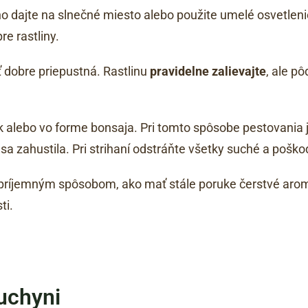
 ho dajte na slnečné miesto alebo použite umelé osvetle
re rastliny.
 dobre priepustná. Rastlinu
pravidelne zalievajte
, ale p
 alebo vo forme bonsaja. Pri tomto spôsobe pestovania j
sa zahustila. Pri strihaní odstráňte všetky suché a pošk
 príjemným spôsobom, ako mať stále poruke čerstvé aro
ti.
uchyni