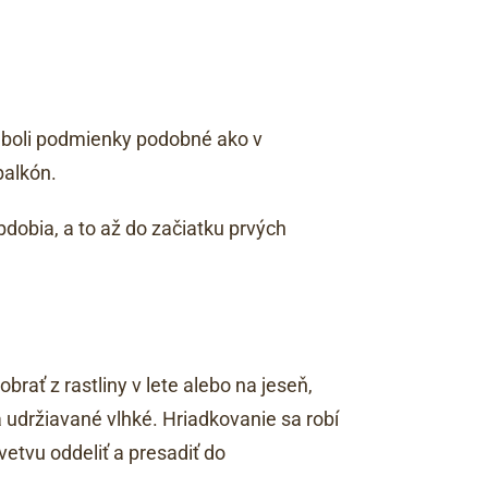
boli podmienky podobné ako v
balkón.
dobia, a to až do začiatku prvých
brať z rastliny v lete alebo na jeseň,
a udržiavané vlhké. Hriadkovanie sa robí
etvu oddeliť a presadiť do