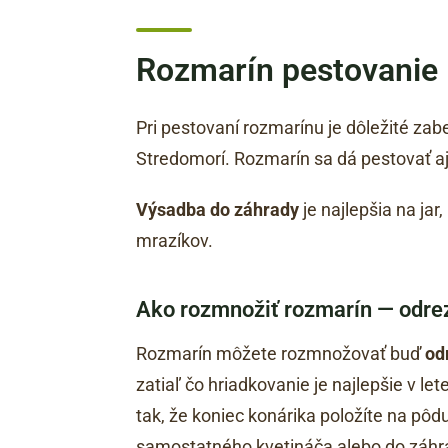
Rozmarín pestovanie
Pri pestovaní rozmarínu je dôležité za
Stredomorí. Rozmarín sa dá pestovať aj 
Výsadba do záhrady
je najlepšia na ja
mrazíkov.
Ako rozmnožiť rozmarín — odre
Rozmarín môžete rozmnožovať buď
od
zatiaľ čo hriadkovanie je najlepšie v l
tak, že koniec konárika položíte na pô
samostatného kvetináča alebo do záhr