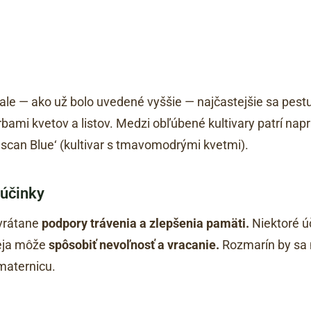
 ale — ako už bolo uvedené vyššie — najčastejšie sa pest
ami kvetov a listov. Medzi obľúbené kultivary patrí naprík
uscan Blue‘ (kultivar s tmavomodrými kvetmi).
 účinky
vrátane
podpory trávenia a zlepšenia pamäti.
Niektoré ú
leja môže
spôsobiť nevoľnosť a vracanie.
Rozmarín by sa 
maternicu.