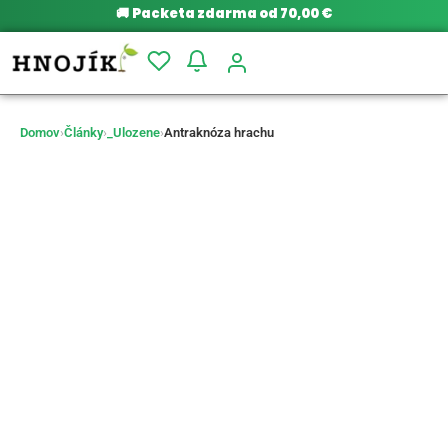
🚚
Packeta zdarma od 70,00 €
Domov
›
Články
›
_Ulozene
›
Antraknóza hrachu