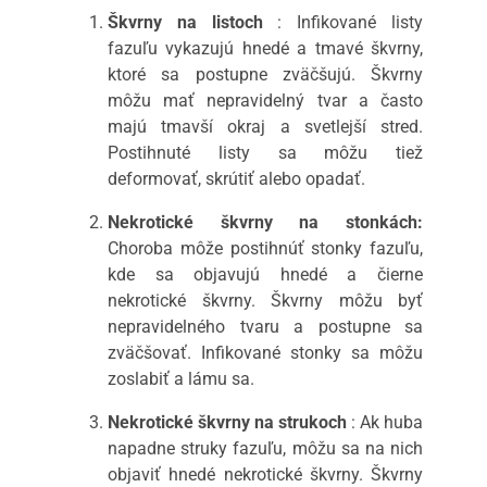
Škvrny na listoch
: Infikované listy
fazuľu vykazujú hnedé a tmavé škvrny,
ktoré sa postupne zväčšujú. Škvrny
môžu mať nepravidelný tvar a často
majú tmavší okraj a svetlejší stred.
Postihnuté listy sa môžu tiež
deformovať, skrútiť alebo opadať.
Nekrotické škvrny na stonkách:
Choroba môže postihnúť stonky fazuľu,
kde sa objavujú hnedé a čierne
nekrotické škvrny. Škvrny môžu byť
nepravidelného tvaru a postupne sa
zväčšovať. Infikované stonky sa môžu
zoslabiť a lámu sa.
Nekrotické škvrny na strukoch
: Ak huba
napadne struky fazuľu, môžu sa na nich
objaviť hnedé nekrotické škvrny. Škvrny