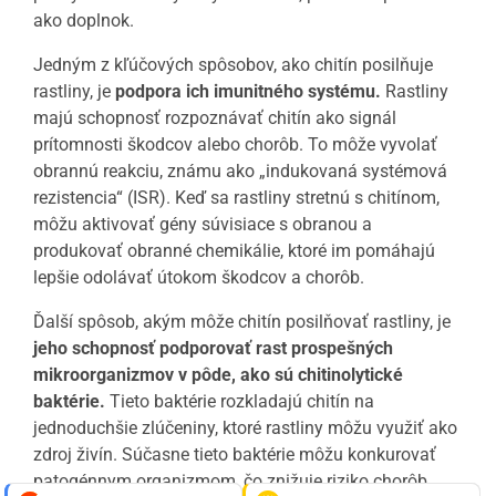
ako doplnok.
Jedným z kľúčových spôsobov, ako chitín posilňuje
rastliny, je
podpora ich imunitného systému.
Rastliny
majú schopnosť rozpoznávať chitín ako signál
prítomnosti škodcov alebo chorôb. To môže vyvolať
obrannú reakciu, známu ako „indukovaná systémová
rezistencia“ (ISR). Keď sa rastliny stretnú s chitínom,
môžu aktivovať gény súvisiace s obranou a
produkovať obranné chemikálie, ktoré im pomáhajú
lepšie odolávať útokom škodcov a chorôb.
Ďalší spôsob, akým môže chitín posilňovať rastliny, je
jeho schopnosť podporovať rast prospešných
mikroorganizmov v pôde, ako sú chitinolytické
baktérie.
Tieto baktérie rozkladajú chitín na
jednoduchšie zlúčeniny, ktoré rastliny môžu využiť ako
zdroj živín. Súčasne tieto baktérie môžu konkurovať
patogénnym organizmom, čo znižuje riziko chorôb