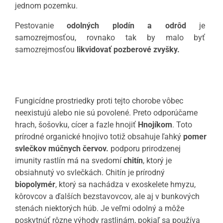
jednom pozemku.
Pestovanie
odolných plodín a odrôd
je
samozrejmosťou, rovnako tak by malo byť
samozrejmosťou
likvidovať pozberové zvyšky.
Fungicídne prostriedky proti tejto chorobe vôbec
neexistujú alebo nie sú povolené. Preto odporúčame
hrach, šošovku, cícer a fazle hnojiť
Hnojíkom
. Toto
prírodné organické hnojivo totiž obsahuje ľahký
pomer
svlečkov múčnych červov.
podporu prirodzenej
imunity rastlín má na svedomí
chitín
, ktorý je
obsiahnutý vo svlečkách. Chitín je prírodný
biopolymér
, ktorý sa nachádza v exoskelete hmyzu,
kôrovcov a ďalších bezstavovcov, ale aj v bunkových
stenách niektorých húb. Je veľmi odolný a môže
poskytnúť rôzne výhody rastlinám, pokiaľ sa používa