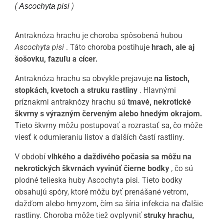
(
)
Ascochyta pisi
Antraknóza hrachu je choroba spôsobená hubou
Ascochyta pisi
. Táto choroba postihuje
hrach, ale aj
šošovku, fazuľu a cícer.
Antraknóza hrachu sa obvykle prejavuje
na listoch,
stopkách, kvetoch a struku rastliny
. Hlavnými
príznakmi antraknózy hrachu sú
tmavé, nekrotické
škvrny s výrazným červeným alebo hnedým okrajom.
Tieto škvrny môžu postupovať a rozrastať sa, čo môže
viesť k odumieraniu listov a ďalších častí rastliny.
V období
vlhkého a daždivého počasia sa môžu na
nekrotických škvrnách vyvinúť čierne bodky
, čo sú
plodné telieska huby Ascochyta pisi. Tieto bodky
obsahujú spóry, ktoré môžu byť prenášané vetrom,
dažďom alebo hmyzom, čím sa šíria infekcia na ďalšie
rastliny. Choroba môže tiež ovplyvniť
struky hrachu,