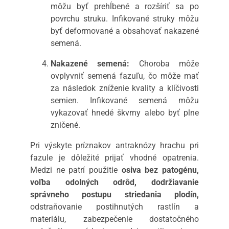
môžu byť prehĺbené a rozšíriť sa po
povrchu struku. Infikované struky môžu
byť deformované a obsahovať nakazené
semená.
Nakazené semená:
Choroba môže
ovplyvniť semená fazuľu, čo môže mať
za následok zníženie kvality a klíčivosti
semien. Infikované semená môžu
vykazovať hnedé škvrny alebo byť plne
zničené.
Pri výskyte príznakov antraknózy hrachu pri
fazule je dôležité prijať vhodné opatrenia.
Medzi ne patrí použitie
osiva bez patogénu,
voľba odolných odrôd, dodržiavanie
správneho postupu striedania plodín,
odstraňovanie postihnutých rastlín a
materiálu, zabezpečenie dostatočného