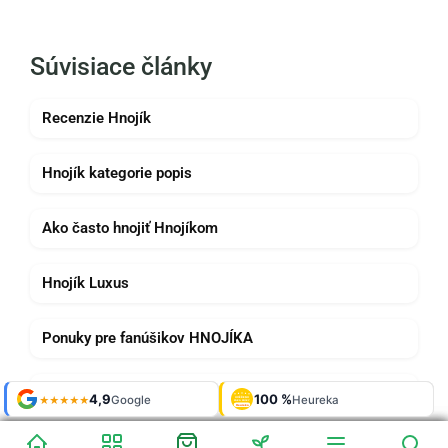
Súvisiace články
Recenzie Hnojík
Hnojík kategorie popis
Ako často hnojiť Hnojíkom
Hnojík Luxus
Ponuky pre fanúšikov HNOJÍKA
Sadenie paprík s Hnojíkom
Shop roku
Shop roku
4,9
4,9
100 %
Galerie
100 %
Galerie
'24 + '25
'24 + '25
Google
Google
Heureka
Heureka
925 fotek
925 fotek
★★★★★
★★★★★
OVĚŘENO
OVĚŘENO
ZÁKAZNÍKY
ZÁKAZNÍKY
Heureka
Heureka