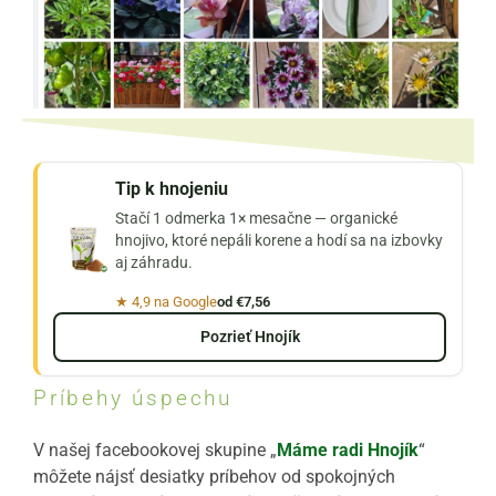
Tip k hnojeniu
Stačí 1 odmerka 1× mesačne — organické
hnojivo, ktoré nepáli korene a hodí sa na izbovky
aj záhradu.
★ 4,9 na Google
od €7,56
Pozrieť Hnojík
Príbehy úspechu
V našej facebookovej skupine „
Máme radi Hnojík
“
môžete nájsť desiatky príbehov od spokojných