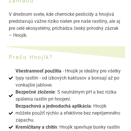
záhradu
V dnešnom svete, kde chemické pesticídy a hnojivá
predstavujú vážne riziko nielen pre naše rastliny, ale aj
pre celé ekosystémy, prichádza český prírodný zázrak
– Hnojík.
Prečo Hnojík?
Všestrannosť použitia
- Hnojík je ideálny pre všetky
typy rastlín - od izbových kaktusov a bonsají až po
vonkajšie jabloне.
Bezpečné zloženie
: S neutrálnym pH a bez rizika
spálenia rastlín pri hnojení.
Bezpachová a jednoduchá aplikácia
: Hnojík
môžete použiť rýchlo a efektívne bez nepríjemného
zápachu.
Kremičitany a chitín
: Hnojík spevňuje bunky rastlín