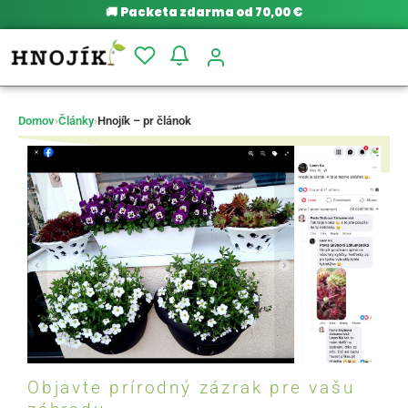
🚚
Packeta zdarma od 70,00 €
Domov
›
Články
›
Hnojík – pr článok
Objavte prírodný zázrak pre vašu