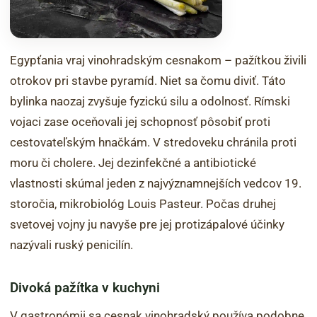
Egypťania vraj vinohradským cesnakom – pažítkou živili
otrokov pri stavbe pyramíd. Niet sa čomu diviť. Táto
bylinka naozaj zvyšuje fyzickú silu a odolnosť. Rímski
vojaci zase oceňovali jej schopnosť pôsobiť proti
cestovateľským hnačkám. V stredoveku chránila proti
moru či cholere. Jej dezinfekčné a antibiotické
vlastnosti skúmal jeden z najvýznamnejších vedcov 19.
storočia, mikrobiológ Louis Pasteur. Počas druhej
svetovej vojny ju navyše pre jej protizápalové účinky
nazývali ruský penicilín.
Divoká pažítka v kuchyni
V gastronómii sa cesnak vinohradský používa podobne