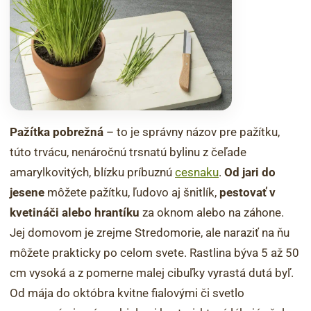
Pažítka pobrežná
– to je správny názov pre pažítku,
túto trvácu, nenáročnú trsnatú bylinu z čeľade
amarylkovitých, blízku príbuznú
cesnaku
.
Od jari do
jesene
môžete pažítku, ľudovo aj šnitlík,
pestovať v
kvetináči alebo hrantíku
za oknom alebo na záhone.
Jej domovom je zrejme Stredomorie, ale naraziť na ňu
môžete prakticky po celom svete. Rastlina býva 5 až 50
cm vysoká a z pomerne malej cibuľky vyrastá dutá byľ.
Od mája do októbra kvitne fialovými či svetlo