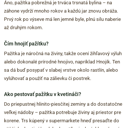
Áno, pažítka pobrežná je trváca trsnatá bylina – na
záhone vydrží mnoho rokov a každú jar znovu obráža.
Prvý rok po výseve má len jemné byle, plnú silu naberie
až druhým rokom.
Čím hnojiť pažítku?
Pažítka je náročná na živiny, takže ocení žihľavový výluh
alebo dokonalé prírodné hnojivo, napríklad Hnojík. Ten
sa dá buď posypať v slabej vrstve okolo rastlín, alebo
vylúhovať a použiť na zálievku či postrek.
Ako pestovať pažítku v kvetináči?
Do priepustnej hlinito-piesčitej zeminy a do dostatočne
veľkej nádoby – pažítka potrebuje živiny aj priestor pre
korene. Trs kúpený v supermarkete hneď presaďte do