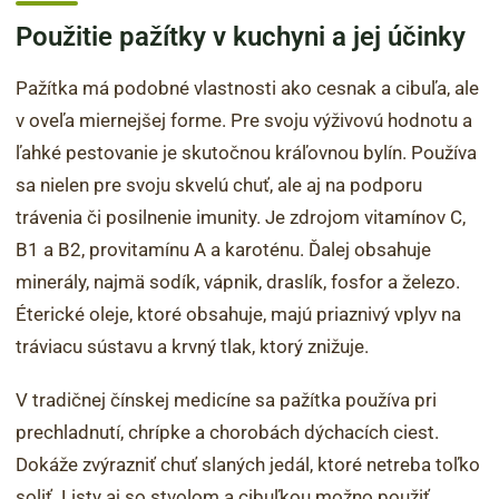
Použitie pažítky v kuchyni a jej účinky
Pažítka má podobné vlastnosti ako cesnak a cibuľa, ale
v oveľa miernejšej forme. Pre svoju výživovú hodnotu a
ľahké pestovanie je skutočnou kráľovnou bylín. Používa
sa nielen pre svoju skvelú chuť, ale aj na podporu
trávenia či posilnenie imunity. Je zdrojom vitamínov C,
B1 a B2, provitamínu A a karoténu. Ďalej obsahuje
minerály, najmä sodík, vápnik, draslík, fosfor a železo.
Éterické oleje, ktoré obsahuje, majú priaznivý vplyv na
tráviacu sústavu a krvný tlak, ktorý znižuje.
V tradičnej čínskej medicíne sa pažítka používa pri
prechladnutí, chrípke a chorobách dýchacích ciest.
Dokáže zvýrazniť chuť slaných jedál, ktoré netreba toľko
soliť. Listy aj so stvolom a cibuľkou možno použiť