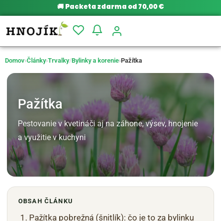
🚚
Packeta zdarma od 70,00 €
Domov
›
Články
›
Trvalky
/
Bylinky a korenie
›
Pažítka
Pažítka
Pestovanie v kvetináči aj na záhone, výsev, hnojenie
a využitie v kuchyni
OBSAH ČLÁNKU
Pažítka pobrežná (šnitlík): čo je to za bylinku