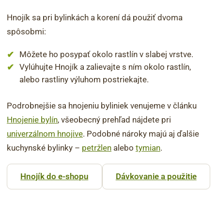
Hnojík sa pri bylinkách a korení dá použiť dvoma
spôsobmi:
Môžete ho posypať okolo rastlín v slabej vrstve.
Vylúhujte Hnojík a zalievajte s ním okolo rastlín,
alebo rastliny výluhom postriekajte.
Podrobnejšie sa hnojeniu byliniek venujeme v článku
Hnojenie bylín
, všeobecný prehľad nájdete pri
univerzálnom hnojive
. Podobné nároky majú aj ďalšie
kuchynské bylinky –
petržlen
alebo
tymian
.
Hnojík do e-shopu
Dávkovanie a použitie