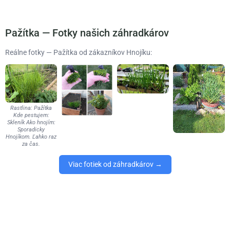
Pažítka — Fotky našich záhradkárov
Reálne fotky — Pažítka od zákazníkov Hnojíku:
Rastlina: Pažítka
Kde pestujem:
Skleník Ako hnojím:
Sporadicky
Hnojíkom. Ľahko raz
za čas.
Viac fotiek od záhradkárov →