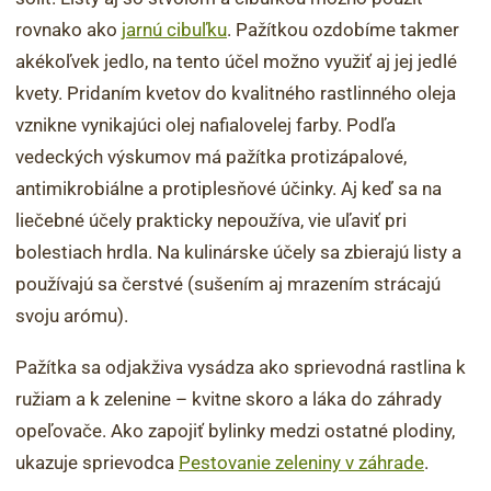
rovnako ako
jarnú cibuľku
. Pažítkou ozdobíme takmer
akékoľvek jedlo, na tento účel možno využiť aj jej jedlé
kvety. Pridaním kvetov do kvalitného rastlinného oleja
vznikne vynikajúci olej nafialovelej farby. Podľa
vedeckých výskumov má pažítka protizápalové,
antimikrobiálne a protiplesňové účinky. Aj keď sa na
liečebné účely prakticky nepoužíva, vie uľaviť pri
bolestiach hrdla. Na kulinárske účely sa zbierajú listy a
používajú sa čerstvé (sušením aj mrazením strácajú
svoju arómu).
Pažítka sa odjakživa vysádza ako sprievodná rastlina k
ružiam a k zelenine – kvitne skoro a láka do záhrady
opeľovače. Ako zapojiť bylinky medzi ostatné plodiny,
ukazuje sprievodca
Pestovanie zeleniny v záhrade
.