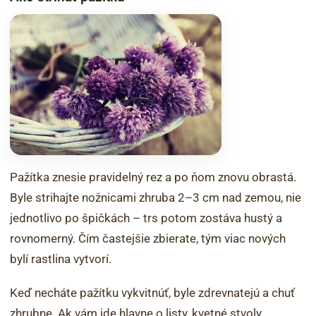
Pažítka znesie pravidelný rez a po ňom znovu obrastá.
Byle strihajte nožnicami zhruba 2–3 cm nad zemou, nie
jednotlivo po špičkách – trs potom zostáva hustý a
rovnomerný. Čím častejšie zbierate, tým viac nových
bylí rastlina vytvorí.
Keď necháte pažítku vykvitnúť, byle zdrevnatejú a chuť
zhrubne. Ak vám ide hlavne o listy, kvetné stvoly