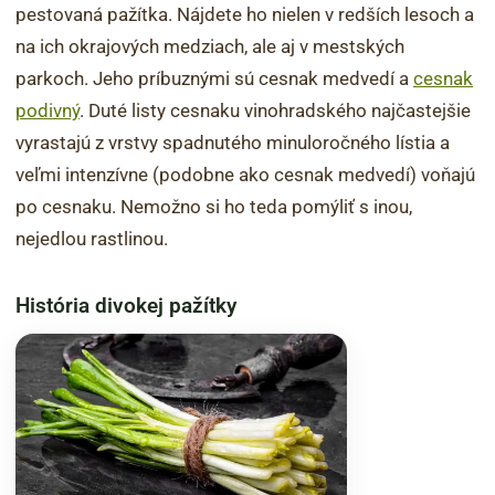
pestovaná pažítka. Nájdete ho nielen v redších lesoch a
na ich okrajových medziach, ale aj v mestských
parkoch. Jeho príbuznými sú cesnak medvedí a
cesnak
podivný
. Duté listy cesnaku vinohradského najčastejšie
vyrastajú z vrstvy spadnutého minuloročného lístia a
veľmi intenzívne (podobne ako cesnak medvedí) voňajú
po cesnaku. Nemožno si ho teda pomýliť s inou,
nejedlou rastlinou.
História divokej pažítky