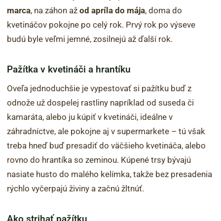
marca
, na záhon až
od apríla do mája
, doma do
kvetináčov pokojne po celý rok. Prvý rok po výseve
budú byle veľmi jemné, zosilnejú až ďalší rok.
Pažítka v kvetináči a hrantíku
Oveľa jednoduchšie je vypestovať si pažítku buď z
odnože už dospelej rastliny napríklad od suseda či
kamaráta, alebo ju kúpiť v kvetináči, ideálne v
záhradníctve, ale pokojne aj v supermarkete – tú však
treba hneď buď presadiť do väčšieho kvetináča, alebo
rovno do hrantíka so zeminou. Kúpené trsy bývajú
nasiate husto do malého kelímka, takže bez presadenia
rýchlo vyčerpajú živiny a začnú žltnúť.
Ako strihať pažítku