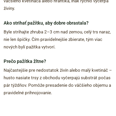
väčšieho kvetináča alebo hrantíka, inak rýchlo vyčerpá
živiny.
Ako strihať pažítku, aby dobre obrastala?
Byle strihajte zhruba 2–3 cm nad zemou, celý trs naraz,
nie len špičky. Čím pravidelnejšie zbierate, tým viac
nových bylí pažítka vytvorí.
Prečo pažítka žltne?
Najčastejšie pre nedostatok živín alebo malý kvetináč –
husto nasiate trsy z obchodu vyčerpajú substrát počas
pár týždňov. Pomôže presadenie do väčšieho objemu a
pravidelné prihnojovanie.