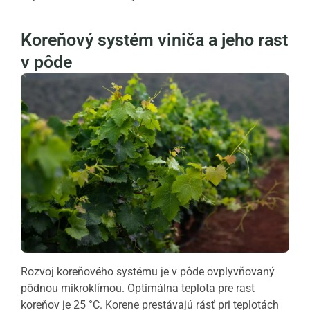
Koreňový systém viniča a jeho rast
v pôde
Rozvoj koreňového systému je v pôde ovplyvňovaný
pôdnou mikroklímou. Optimálna teplota pre rast
koreňov je 25 °C. Korene prestávajú rásť pri teplotách