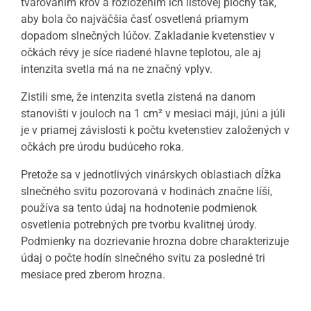
tvarovaním krov a rozložením ich listovej plochy tak,
aby bola čo najväčšia časť osvetlená priamym
dopadom slnečných lúčov. Zakladanie kvetenstiev v
očkách révy je síce riadené hlavne teplotou, ale aj
intenzita svetla má na ne značný vplyv.
Zistili sme, že intenzita svetla zistená na danom
stanovišti v jouloch na 1 cm² v mesiaci máji, júni a júli
je v priamej závislosti k počtu kvetenstiev založených v
očkách pre úrodu budúceho roka.
Pretože sa v jednotlivých vinárskych oblastiach dĺžka
slnečného svitu pozorovaná v hodinách značne líši,
používa sa tento údaj na hodnotenie podmienok
osvetlenia potrebných pre tvorbu kvalitnej úrody.
Podmienky na dozrievanie hrozna dobre charakterizuje
údaj o počte hodín slnečného svitu za posledné tri
mesiace pred zberom hrozna.