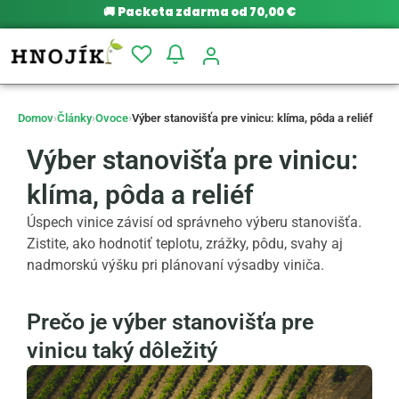
🚚
Packeta zdarma od 70,00 €
Domov
›
Články
›
Ovoce
›
Výber stanovišťa pre vinicu: klíma, pôda a reliéf
Výber stanovišťa pre vinicu:
klíma, pôda a reliéf
Úspech vinice závisí od správneho výberu stanovišťa.
Zistite, ako hodnotiť teplotu, zrážky, pôdu, svahy aj
nadmorskú výšku pri plánovaní výsadby viniča.
Prečo je výber stanovišťa pre
vinicu taký dôležitý