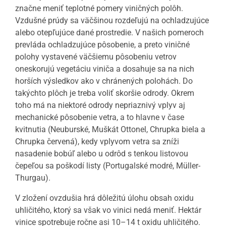
značne meniť teplotné pomery viničných polôh.
Vzdušné prúdy sa väčšinou rozdeľujú na ochladzujúce
alebo otepľujúce dané prostredie. V našich pomeroch
prevláda ochladzujúce pôsobenie, a preto viničné
polohy vystavené väčšiemu pôsobeniu vetrov
oneskorujú vegetáciu viniča a dosahuje sa na nich
horších výsledkov ako v chránených polohách. Do
takýchto plôch je treba voliť skoršie odrody. Okrem
toho má na niektoré odrody nepriaznivý vplyv aj
mechanické pôsobenie vetra, a to hlavne v čase
kvitnutia (Neuburské, Muškát Ottonel, Chrupka biela a
Chrupka červená), kedy vplyvom vetra sa zníži
nasadenie bobúľ alebo u odrôd s tenkou listovou
čepeľou sa poškodí listy (Portugalské modré, Müller-
Thurgau).
V zložení ovzdušia hrá dôležitú úlohu obsah oxidu
uhličitého, ktorý sa však vo vinici nedá meniť. Hektár
vinice spotrebuje ročne asi 10–14 t oxidu uhličitého.