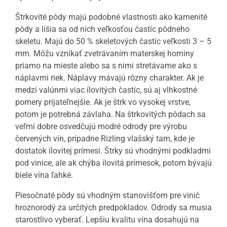
Štrkovité pôdy majú podobné vlastnosti ako kamenité
pôdy a líšia sa od nich veľkosťou častíc pôdneho
skeletu. Majú do 50 % skeletových častíc veľkosti 3 – 5
mm. Môžu vznikať zvetrávaním materskej horniny
priamo na mieste alebo sa s nimi stretávame ako s
náplavmi riek. Náplavy mávajú rôzny charakter. Ak je
medzi valúnmi viac ílovitých častíc, sú aj vlhkostné
pomery prijateľnejšie. Ak je štrk vo vysokej vrstve,
potom je potrebná závlaha. Na štrkovitých pôdach sa
veľmi dobre osvedčujú modré odrody pre výrobu
červených vín, prípadne Rizling vlašský tam, kde je
dostatok ílovitej prímesi. Štrky sú vhodnými podkladmi
pod vinice, ale ak chýba ílovitá prímesok, potom bývajú
biele vína ľahké.
Piesočnaté pôdy sú vhodným stanovišťom pre vinič
hroznorodý za určitých predpokladov. Odrody sa musia
starostlivo vyberať. Lepšiu kvalitu vína dosahujú na