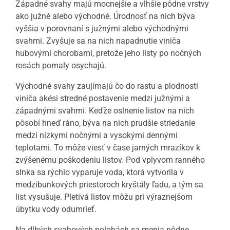
Západné svahy majú mocnejšie a vlhšie pôdne vrstvy
ako južné alebo východné. Úrodnosť na nich býva
vyššia v porovnaní s južnými alebo východnými
svahmi. Zvyšuje sa na nich napadnutie viniča
hubovými chorobami, pretože jeho listy po nočných
rosách pomaly osychajú.
Východné svahy zaujímajú čo do rastu a plodnosti
viniča akési stredné postavenie medzi južnými a
západnými svahmi. Keďže oslnenie listov na nich
pôsobí hneď ráno, býva na nich prudšie striedanie
medzi nízkymi nočnými a vysokými dennými
teplotami. To môže viesť v čase jarných mrazíkov k
zvýšenému poškodeniu listov. Pod vplyvom ranného
slnka sa rýchlo vyparuje voda, ktorá vytvorila v
medzibunkových priestoroch kryštály ľadu, a tým sa
list vysušuje. Pletivá listov môžu pri výraznejšom
úbytku vody odumrieť.
Na dlhých svahových polohách sa menia pôdne