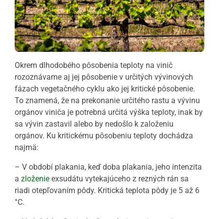
Okrem dlhodobého pôsobenia teploty na vinič
rozoznávame aj jej pôsobenie v určitých vývinových
fázach vegetačného cyklu ako jej kritické pôsobenie.
To znamená, že na prekonanie určitého rastu a vývinu
orgánov viniča je potrebná určitá výška teploty, inak by
sa vývin zastavil alebo by nedošlo k založeniu
orgánov. Ku kritickému pôsobeniu teploty dochádza
najmä:
– V období plakania, keď doba plakania, jeho intenzita
a
zloženie
exsudátu vytekajúceho z rezných rán sa
riadi otepľovaním pôdy. Kritická teplota pôdy je 5 až 6
°C.