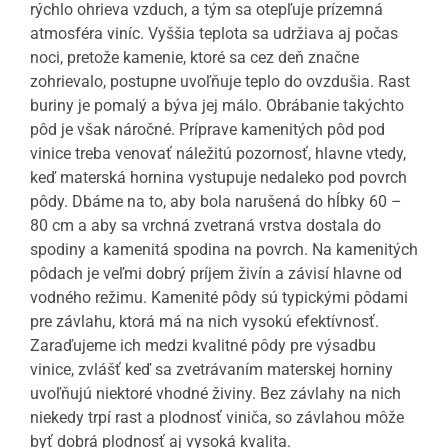
rýchlo ohrieva vzduch, a tým sa otepľuje prízemná
atmosféra viníc. Vyššia teplota sa udržiava aj počas
noci, pretože kamenie, ktoré sa cez deň značne
zohrievalo, postupne uvoľňuje teplo do ovzdušia. Rast
buriny je pomalý a býva jej málo. Obrábanie takýchto
pôd je však náročné. Príprave kamenitých pôd pod
vinice treba venovať náležitú pozornosť, hlavne vtedy,
keď materská hornina vystupuje nedaleko pod povrch
pôdy. Dbáme na to, aby bola narušená do hĺbky 60 –
80 cm a aby sa vrchná zvetraná vrstva dostala do
spodiny a kamenitá spodina na povrch. Na kamenitých
pôdach je veľmi dobrý príjem živín a závisí hlavne od
vodného režimu. Kamenité pôdy sú typickými pôdami
pre závlahu, ktorá má na nich vysokú efektívnosť.
Zaraďujeme ich medzi kvalitné pôdy pre výsadbu
vinice, zvlášť keď sa zvetrávaním materskej horniny
uvoľňujú niektoré vhodné živiny. Bez závlahy na nich
niekedy trpí rast a plodnosť viniča, so závlahou môže
byť dobrá plodnosť aj vysoká kvalita.