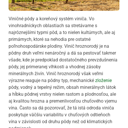
Viničné pôdy a koreňový systém viniča. Vo
vinohradníckych oblastiach sa stretávame s
najrôznejšími typmi pôd, a to nielen kultúrnych, ale aj
primárnych, ktoré sa nehodia pre ostatné
poľnohospodárske plodiny. Vinič hroznorodý je na
pôdny druh veľmi nenáročný a dá sa pestovať takmer
všade, kde je predpoklad dostatočného prevzdušnenia
pôdy, jej primeranej vlhkosti a vhodnej zásoby
minerálnych živín. Vinič hroznorodý však veľmi
výrazne reaguje na pôdny typ, mechanické
zloženie
pôdy, vodný a tepelný režim, obsah minerálnych látok
a hĺbku pôdnej vrstvy nielen rastom a plodnosťou, ale
aj kvalitou hrozna a premenlivosťou chuťového vjemu
vína. Často sa dá pozorovať, že tá istá odroda viniča
poskytuje väčšiu variabilitu v chuťových odtieňoch
vína v závislosti od druhu pôdy než od klimatických