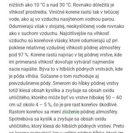
nižších ako 10 °C a nad 30 °C. Rovnako dôležitá je
vlhkosť prostredia. Viničné korene rastú tak v tečúcej
vode, ako aj vo vzduchu nasýtenom vodnou parou.
Odumierajú však v stojatej, neokysličenej vode rovnako
ako v suchom vzduchu. Najcitlivejšie na vlhkosť
vzduchu sú koreňové vlásky, ktoré odumierajú už pri
poklese relatívnej vzdušnej vlhkosti pôdnej atmosféry
pod 97 %. Korene rastú najviac v tej pôdnej vrstve, kde
im primeraná vlhkosť dovoľuje vytvárať najmenšie
sacie napätie. Býva to v hlbších pôdnych vrstvách, kde
je pôda vlhšia. Súčasne o tom rozhoduje aj
prevzdušnenie pôdy. Smerom do hĺbky pôdnej vrstvy
totiž klesá obsah kyslíka a zvyšuje sa obsah oxidu
uhličitého, ktorého môže byť vo vrstve hlbokej 50 – 60
cm už okolo 4 – 5 %, čo je pre rast koreňov škodlivé.
Rastom koreňov sa mení
zloženie
pôdnej atmosféry.
Spotrebúva sa kyslík a zvyšuje sa obsah oxidu
uhličitého, ktorý klesá do hlbších pôdnych vrstiev. Preto