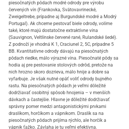
piesočnatých pôdach modré odrody pre výrobu
červených vín (Frankovka, Svätovavrinecké,
Zweigeltrebe, prípadne aj Burgundské modré a Modrý
Portugal). Ak chceme pestovať biele odrody, volíme
také, ktoré majú dostatočne extraktívne vína
(Sauvignon, Veltlínske červené rané, Rulandské šedé).
Z podnoží je vhodná K 1, Craciunel 2, 5C, prípadne 5
BB. Kvantitatívne odrody dávajú na piesočnatých
pôdach riedke, málo výrazné vína. Piesočnaté pôdy sa
hodia aj pre pestovanie stolových odrôd, pretože na
nich hrozno skoro dozrieva, málo hnije a dobre sa
vyfarbuje. Je však nutné opäť voliť odrody bujného
rastu. Na piesočnatých pôdach je veľmi dôležité
dodržiavať osobitný spôsob hnojenia – v menších
dávkach a častejšie. Hlavne je dôležité dodržiavať
správny pomer medzi antagonistickými prvkami
draslíkom, horčíkom a vápnikom. Draslík sa na
piesočnatých pôdach prijíma rýchlo, ale horčík a
vápnik ťažko. Závlaha je tu veľmi efektívna.