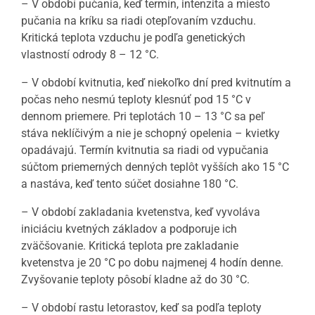
– V období pučania, keď termín, intenzita a miesto
pučania na kríku sa riadi otepľovaním vzduchu.
Kritická teplota vzduchu je podľa genetických
vlastností odrody 8 – 12 °C.
– V období kvitnutia, keď niekoľko dní pred kvitnutím a
počas neho nesmú teploty klesnúť pod 15 °C v
dennom priemere. Pri teplotách 10 – 13 °C sa peľ
stáva neklíčivým a nie je schopný opelenia – kvietky
opadávajú. Termín kvitnutia sa riadi od vypučania
súčtom priemerných denných teplôt vyšších ako 15 °C
a nastáva, keď tento súčet dosiahne 180 °C.
– V období zakladania kvetenstva, keď vyvoláva
iniciáciu kvetných základov a podporuje ich
zväčšovanie. Kritická teplota pre zakladanie
kvetenstva je 20 °C po dobu najmenej 4 hodín denne.
Zvyšovanie teploty pôsobí kladne až do 30 °C.
– V období rastu letorastov, keď sa podľa teploty