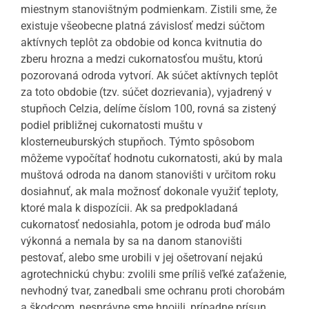
miestnym stanovištným podmienkam. Zistili sme, že
existuje všeobecne platná závislosť medzi súčtom
aktívnych teplôt za obdobie od konca kvitnutia do
zberu hrozna a medzi cukornatosťou muštu, ktorú
pozorovaná odroda vytvorí. Ak súčet aktívnych teplôt
za toto obdobie (tzv. súčet dozrievania), vyjadrený v
stupňoch Celzia, delíme číslom 100, rovná sa zistený
podiel približnej cukornatosti muštu v
klosterneuburských stupňoch. Týmto spôsobom
môžeme vypočítať hodnotu cukornatosti, akú by mala
muštová odroda na danom stanovišti v určitom roku
dosiahnuť, ak mala možnosť dokonale využiť teploty,
ktoré mala k dispozícii. Ak sa predpokladaná
cukornatosť nedosiahla, potom je odroda buď málo
výkonná a nemala by sa na danom stanovišti
pestovať, alebo sme urobili v jej ošetrovaní nejakú
agrotechnickú chybu: zvolili sme príliš veľké zaťaženie,
nevhodný tvar, zanedbali sme ochranu proti chorobám
a škodcom, nesprávne sme hnojili, prípadne prísun