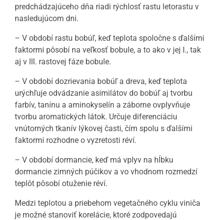
predchádzajúceho dňa riadi rýchlosť rastu letorastu v
nasledujúcom dni.
– V období rastu bobúľ, keď teplota spoločne s ďalšími
faktormi pôsobí na veľkosť bobule, a to ako v jej I., tak
aj v III. rastovej fáze bobule.
– V období dozrievania bobúľ a dreva, keď teplota
urýchľuje odvádzanie asimilátov do bobúľ aj tvorbu
farbív, tanínu a aminokyselín a záborne ovplyvňuje
tvorbu aromatických látok. Určuje diferenciáciu
vnútorných tkanív lýkovej časti, čím spolu s ďalšími
faktormi rozhodne o vyzretosti réví.
– V období dormancie, keď má vplyv na hĺbku
dormancie zimných púčikov a vo vhodnom rozmedzí
teplôt pôsobí otuženie réví.
Medzi teplotou a priebehom vegetačného cyklu viniča
je možné stanoviť korelácie, ktoré zodpovedajú