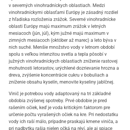
v severných vinohradníckych oblastiach. Medzi
vinohradníckymi oblasťami Európy je zásadný rozdiel
z hľadiska rozloženia zrážok. Severné vinohradnícke
oblasti Európy majú maximum zrážok v letných
mesiacoch (jún, júl), kým južné majú maximum v
zimných mesiacoch (október až marec) a leto býva v
nich suché. Menšie množstvo vody v letnom období
spolu s veľkou intenzitou svetla a tepla pôsobí v
južných vinohradníckych oblastiach zníženie rastovej
mohutnosti letorastov, urýchlené dozrievanie hrozna a
dreva, zvýšenie koncentrácie cukru v bobuliach a
zníženie obsahu kyselín, menovite kyseliny jablčnej.
Vinič je potrebou vody adaptovaný na tri základné
obdobia zvýšenej spotreby. Prvé obdobie je pred
rašením očiek, keď je voda kritickým faktorom pre
určenie počtu vyrašených očiek na kre. Pri nedostatku
vody ich raší málo, prípadne praskajú kmene viniča, a
pri nadbytku rašia nielen očká na réví, ale aj spiace