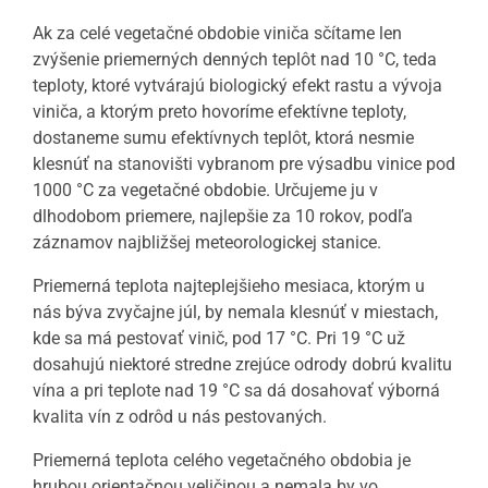
Ak za celé vegetačné obdobie viniča sčítame len
zvýšenie priemerných denných teplôt nad 10 °C, teda
teploty, ktoré vytvárajú biologický efekt rastu a vývoja
viniča, a ktorým preto hovoríme efektívne teploty,
dostaneme sumu efektívnych teplôt, ktorá nesmie
klesnúť na stanovišti vybranom pre výsadbu vinice pod
1000 °C za vegetačné obdobie. Určujeme ju v
dlhodobom priemere, najlepšie za 10 rokov, podľa
záznamov najbližšej meteorologickej stanice.
Priemerná teplota najteplejšieho mesiaca, ktorým u
nás býva zvyčajne júl, by nemala klesnúť v miestach,
kde sa má pestovať vinič, pod 17 °C. Pri 19 °C už
dosahujú niektoré stredne zrejúce odrody dobrú kvalitu
vína
a pri teplote nad 19 °C sa dá dosahovať výborná
kvalita vín z odrôd u nás pestovaných.
Priemerná teplota celého vegetačného obdobia je
hrubou orientačnou veličinou a nemala by vo