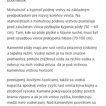
podmienok.
Mohutnosť a kyprosť pôdnej vrstvy sú základným
predpokladom pre rozvoj koreňov viniča. Na
stanovištiach s mohutnou pôdnou vrstvou postačuje
pred založením vinice plytkejšie kypenie pôdy (50 – 60
cm). Tam, kde sú pôdy plytké a hlavne suché, musí byť
pred výsadbou vinice prekypená hlbšie (70-100 cm).
Kamenité pôdy majú pre rast viniča priaznivý vzdušný
a tepelný režim. Vodný režim je na nich značne
premenlivý, pretože zrážková voda sa rýchlo vsáka a
nehrozí na nich vodná erózia. Ak je pod vrchnou
kamenitou vrstvou horizont
prestúpený ílovitými časticami, takže sa vodná
kapacita spodnej vrstvy zvýši, rast viniča býva bujný a
plodnosť vysoká. Kamene pokrývajúce pôdny povrch
bránia výparu a ak je ich vrstva vyššia, kondenzujú
medzi nimi vodné pary. Nad kamenitým povrchom sa