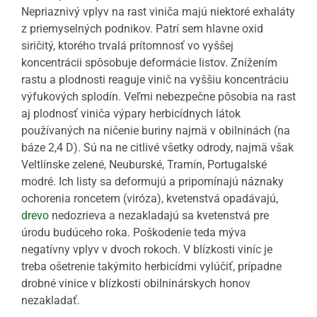
Nepriaznivý vplyv na rast viniča majú niektoré exhaláty
z priemyselných podnikov. Patrí sem hlavne oxid
siričitý, ktorého trvalá prítomnosť vo vyššej
koncentrácii spôsobuje deformácie listov. Znížením
rastu a plodnosti reaguje vinič na vyššiu koncentráciu
výfukových splodín. Veľmi nebezpečne pôsobia na rast
aj plodnosť viniča výpary herbicídnych látok
používaných na ničenie buriny najmä v obilninách (na
báze 2,4 D). Sú na ne citlivé všetky odrody, najmä však
Veltlínske zelené, Neuburské, Tramín, Portugalské
modré. Ich listy sa deformujú a pripomínajú náznaky
ochorenia roncetem (viróza), kvetenstvá opadávajú,
drevo
nedozrieva a nezakladajú sa kvetenstvá pre
úrodu budúceho roka. Poškodenie teda mýva
negatívny vplyv v dvoch rokoch. V blízkosti viníc je
treba ošetrenie takýmito herbicídmi vylúčiť, prípadne
drobné vinice v blízkosti obilninárskych honov
nezakladať.