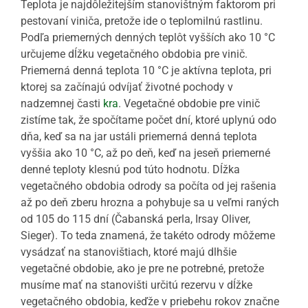
Teplota je najdôležitejším stanovištným faktorom pri
pestovaní viniča, pretože ide o teplomilnú rastlinu.
Podľa priemerných denných teplôt vyšších ako 10 °C
určujeme dĺžku vegetačného obdobia pre vinič.
Priemerná denná teplota 10 °C je aktívna teplota, pri
ktorej sa začínajú odvíjať životné pochody v
nadzemnej časti
kra
. Vegetačné obdobie pre vinič
zistíme tak, že spočítame počet dní, ktoré uplynú odo
dňa, keď sa na jar ustáli priemerná denná teplota
vyššia ako 10 °C, až po deň, keď na jeseň priemerné
denné teploty klesnú pod túto hodnotu. Dĺžka
vegetačného obdobia odrody sa počíta od jej rašenia
až po deň zberu hrozna a pohybuje sa u veľmi raných
od 105 do 115 dní (Čabanská perla, Irsay Oliver,
Sieger). To teda znamená, že takéto odrody môžeme
vysádzať na stanovištiach, ktoré majú dlhšie
vegetačné obdobie, ako je pre ne potrebné, pretože
musíme mať na stanovišti určitú rezervu v dĺžke
vegetačného obdobia, keďže v priebehu rokov značne