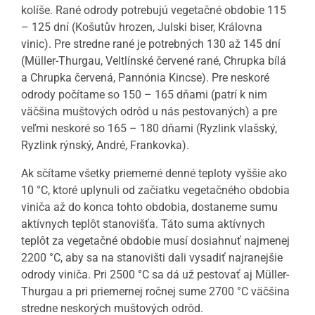
kolíše. Rané odrody potrebujú vegetačné obdobie 115
– 125 dní (Košutův hrozen, Julski biser, Královna
vinic). Pre stredne rané je potrebných 130 až 145 dní
(Müller-Thurgau, Veltlínské červené rané, Chrupka bílá
a Chrupka červená, Pannónia Kincse). Pre neskoré
odrody počítame so 150 – 165 dňami (patrí k nim
väčšina muštových odrôd u nás pestovaných) a pre
veľmi neskoré so 165 – 180 dňami (Ryzlink vlašský,
Ryzlink rýnský, André, Frankovka).
Ak sčítame všetky priemerné denné teploty vyššie ako
10 °C, ktoré uplynuli od začiatku vegetačného obdobia
viniča až do konca tohto obdobia, dostaneme sumu
aktívnych teplôt stanovišťa. Táto suma aktívnych
teplôt za vegetačné obdobie musí dosiahnuť najmenej
2200 °C, aby sa na stanovišti dali vysadiť najranejšie
odrody viniča. Pri 2500 °C sa dá už pestovať aj Müller-
Thurgau a pri priemernej ročnej sume 2700 °C väčšina
stredne neskorých muštových odrôd.