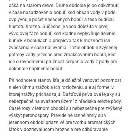
očká na starom dreve. Druhé obdobie je po odkvitnutí,
v čase nasadzovania bobúľ, keď obsah vody v pôde
ovplyvňuje počet nasadených bobúľ a teda budúcu
hustotu hrozna. Súčasne je voda dôležitá v prvej
vývojovej fáze bobúľ, keď kladne ovplyvňuje delenie
buniek v bobuliach a prispieva tak k možnosti ich
zväčšenia v čase nalievania. Tretie obdobie zvýšenej
potreby vody je tesne pred zmäkčovaním bobúľ, keď
ide o rovnomernú pružnosť čerpania vody z pôdy pre
dokonalé naplnenie bobúľ.
Pri hodnotení stanovišťa je dôležité venovať pozornosť
nielen úhrnu zrážok a ich rozloženiu, ale aj forme, v
ktorej zrážky prichádzajú. Dažďové prívalové lejaky sú
nebezpečné na svažitom území z hľadiska erózie pôdy.
Časté rosy v letnom období sú nebezpečné pre zvýšený
výskyt peronospory. Pravidelné ranné hmly sú v
jesennom období priaznivé pre tvorbu aromatických
látok v dozrievajúcom hrozne a pre odbúravanie