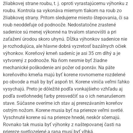
žliabkovej strane roubu, t. j. oproti vyrastajúcemu výhonku z
roubu. Kontrola sa vykonáva miernym tlakom na roub zo
žliabkovej strany. Pritom sledujeme miesto štepovania, či sa
roub neoddeľuje od podnoože. Nedostatočne zrastené
sadenice sú menej výkonné na trvalom stanovišti a pri
zaťažení úrodou skoro uhynú. Dĺžka výhonkov sadenice nie
je rozhodujúca, ale hlavne dobrá vyzretosť bazálnych očiek
výhonkov. Koreňový kmeň sadeníc je asi 35 cm dlhý a je
vytvorený z podnoože. Na ňom nesmie byť žiadne
mechanické poškodenie ani požer od ponráv. Na päte
koreňového kmeňa majú byť korene rovnomerne rozdelené
po obvode a mali by byť aspoň tri. Korene viniča veľmi ľahko
vysychajú. Preto je dôležité podľa vonkajšieho vzhľadu aj
podľa svetlohnedej farby presvedčiť sa o ich nenarušenom
stave. Súčasne overíme ich stav aj prerezávaním koreňov
ostrým nožom. Korene musia byť na priereze veľmi svetlé.
Vyschnuté korene sú na priereze hnedé, neskôr sčernajú.
Rovnako tak musia byť výhonky z naštepovanej časti na
priereze svetlozelené a rana musí byť vlhká.