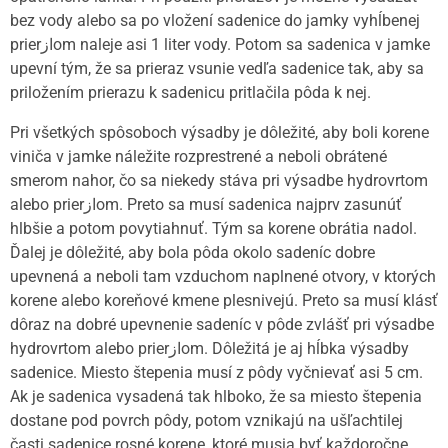
bez vody alebo sa po vložení sadenice do jamky vyhĺbenej
prierازom naleje asi 1 liter vody. Potom sa sadenica v jamke
upevní tým, že sa prieraz vsunie vedľa sadenice tak, aby sa
priložením prierazu k sadenicu pritlačila pôda k nej.
Pri všetkých spôsoboch výsadby je dôležité, aby boli korene
viniča v jamke náležite rozprestrené a neboli obrátené
smerom nahor, čo sa niekedy stáva pri výsadbe hydrovrtom
alebo prierازom. Preto sa musí sadenica najprv zasunúť
hlbšie a potom povytiahnuť. Tým sa korene obrátia nadol.
Ďalej je dôležité, aby bola pôda okolo sadeníc dobre
upevnená a neboli tam vzduchom naplnené otvory, v ktorých
korene alebo koreňové kmene plesnivejú. Preto sa musí klásť
dôraz na dobré upevnenie sadeníc v pôde zvlášť pri výsadbe
hydrovrtom alebo prierازom. Dôležitá je aj hĺbka výsadby
sadenice. Miesto štepenia musí z pôdy vyčnievať asi 5 cm.
Ak je sadenica vysadená tak hlboko, že sa miesto štepenia
dostane pod povrch pôdy, potom vznikajú na ušľachtilej
časti sadenice rosné korene, ktoré musia byť každoročne