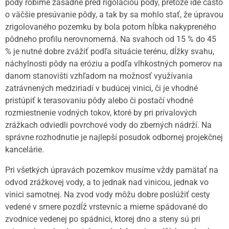
pôdy robíme zásadne pred rigoláciou pôdy, pretože ide často
o väčšie presúvanie pôdy, a tak by sa mohlo stať, že úpravou
zrigolovaného pozemku by bola potom hĺbka nakypreného
pôdneho profilu nerovnomerná. Na svahoch od 15 % do 45
% je nutné dobre zvážiť podľa situácie terénu, dĺžky svahu,
náchylnosti pôdy na eróziu a podľa vlhkostných pomerov na
danom stanovišti vzhľadom na možnosť využívania
zatrávnených medziriadí v budúcej vinici, či je vhodné
pristúpiť k terasovaniu pôdy alebo či postačí vhodné
rozmiestnenie vodných tokov, ktoré by pri prívalových
zrážkach odviedli povrchové vody do zberných nádrží. Na
správne rozhodnutie je najlepší posudok odbornej projekčnej
kancelárie.
Pri všetkých úpravách pozemkov musíme vždy pamätať na
odvod zrážkovej vody, a to jednak nad vinicou, jednak vo
vinici samotnej. Na zvod vody môžu dobre poslúžiť cesty
vedené v smere pozdĺž vrstevníc a mierne spádované do
zvodnice vedenej po spádnici, ktorej dno a steny sú pri