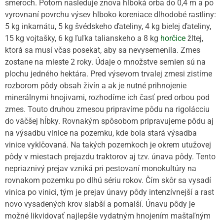
smeroch. Potom nasleduje znova hlboká orba do 0,4 m a po
vyrovnaní povrchu výsev hlboko koreniace dlhodobé rastliny:
5 kg inkarnátu, 5 kg švédskeho ďateliny, 4 kg bielej ďateliny,
15 kg vojtašky, 6 kg ľuľka talianskeho a 8 kg
horčice
žltej,
ktorá sa musí včas posekat, aby sa nevysemenila. Zmes
zostane na mieste 2 roky. Údaje o množstve semien sú na
plochu jedného hektára. Pred výsevom trvalej zmesi zistíme
rozborom pôdy obsah živín a ak je nutné prihnojenie
minerálnymi hnojivami, rozhodíme ich časť pred orbou pod
zmes. Touto druhou zmesou pripravíme pôdu na rigolácciu
do väčšej hĺbky. Rovnakým spôsobom pripravujeme pôdu aj
na výsadbu vinice na pozemku, kde bola stará výsadba
vinice vyklčovaná. Na takých pozemkoch je okrem utužovej
pôdy v miestach prejazdu traktorov aj tzv. únava pôdy. Tento
nepriaznivý prejav vzniká pri pestovaní monokultúry na
rovnakom pozemku po dlhú sériu rokov. Čím skôr sa vysadí
vinica po vinici, tým je prejav únavy pôdy intenzívnejší a rast
novo vysadených krov slabší a pomalší. Únavu pôdy je
možné likvidovať najlepšie vydatným hnojením maštaľným