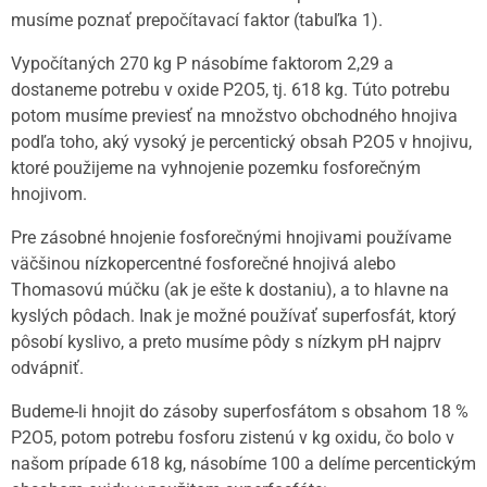
musíme poznať prepočítavací faktor (tabuľka 1).
Vypočítaných 270 kg P násobíme faktorom 2,29 a
dostaneme potrebu v oxide P2O5, tj. 618 kg. Túto potrebu
potom musíme previesť na množstvo obchodného hnojiva
podľa toho, aký vysoký je percentický obsah P2O5 v hnojivu,
ktoré použijeme na vyhnojenie pozemku fosforečným
hnojivom.
Pre zásobné hnojenie fosforečnými hnojivami používame
väčšinou nízkopercentné fosforečné hnojivá alebo
Thomasovú múčku (ak je ešte k dostaniu), a to hlavne na
kyslých pôdach. Inak je možné používať superfosfát, ktorý
pôsobí kyslivo, a preto musíme pôdy s nízkym pH najprv
odvápniť.
Budeme-li hnojit do zásoby superfosfátom s obsahom 18 %
P2O5, potom potrebu fosforu zistenú v kg oxidu, čo bolo v
našom prípade 618 kg, násobíme 100 a delíme percentickým