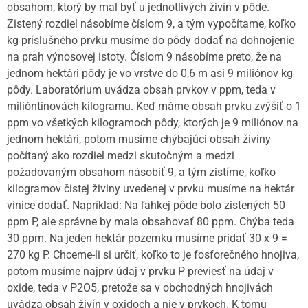
obsahom, ktorý by mal byť u jednotlivých živín v pôde.
Zistený rozdiel násobíme číslom 9, a tým vypočítame, koľko
kg príslušného prvku musíme do pôdy dodať na dohnojenie
na prah výnosovej istoty. Číslom 9 násobíme preto, že na
jednom hektári pôdy je vo vrstve do 0,6 m asi 9 miliónov kg
pôdy. Laboratórium uvádza obsah prvkov v ppm, teda v
milióntinovách kilogramu. Keď máme obsah prvku zvýšiť o 1
ppm vo všetkých kilogramoch pôdy, ktorých je 9 miliónov na
jednom hektári, potom musíme chýbajúci obsah živiny
počítaný ako rozdiel medzi skutočným a medzi
požadovaným obsahom násobiť 9, a tým zistíme, koľko
kilogramov čistej živiny uvedenej v prvku musíme na hektár
vinice dodať. Napríklad: Na ľahkej pôde bolo zistených 50
ppm P, ale správne by mala obsahovať 80 ppm. Chýba teda
30 ppm. Na jeden hektár pozemku musíme pridať 30 x 9 =
270 kg P. Chceme-li si určiť, koľko to je fosforečného hnojiva,
potom musíme najprv údaj v prvku P previesť na údaj v
oxide, teda v P2O5, pretože sa v obchodných hnojivách
uvádza obsah živín v oxidoch a nie v prvkoch. K tomu