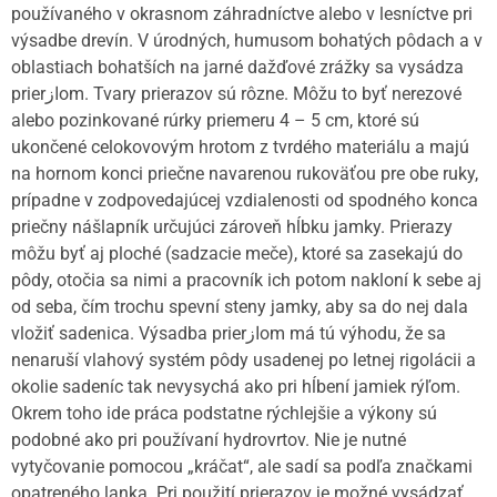
používaného v okrasnom záhradníctve alebo v lesníctve pri
výsadbe drevín. V úrodných, humusom bohatých pôdach a v
oblastiach bohatších na jarné dažďové zrážky sa vysádza
prierازom. Tvary prierazov sú rôzne. Môžu to byť nerezové
alebo pozinkované rúrky priemeru 4 – 5 cm, ktoré sú
ukončené celokovovým hrotom z tvrdého materiálu a majú
na hornom konci priečne navarenou rukoväťou pre obe ruky,
prípadne v zodpovedajúcej vzdialenosti od spodného konca
priečny nášlapník určujúci zároveň hĺbku jamky. Prierazy
môžu byť aj ploché (sadzacie meče), ktoré sa zasekajú do
pôdy, otočia sa nimi a pracovník ich potom nakloní k sebe aj
od seba, čím trochu spevní steny jamky, aby sa do nej dala
vložiť sadenica. Výsadba prierازom má tú výhodu, že sa
nenaruší vlahový systém pôdy usadenej po letnej rigolácii a
okolie sadeníc tak nevysychá ako pri hĺbení jamiek rýľom.
Okrem toho ide práca podstatne rýchlejšie a výkony sú
podobné ako pri používaní hydrovrtov. Nie je nutné
vytyčovanie pomocou „kráčat“, ale sadí sa podľa značkami
opatreného lanka. Pri použití prierazov je možné vysádzať