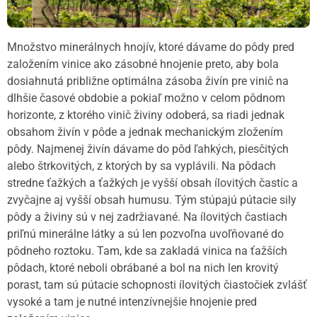
Množstvo minerálnych hnojív, ktoré dávame do pôdy pred
založením vinice ako zásobné hnojenie preto, aby bola
dosiahnutá približne optimálna zásoba živín pre vinič na
dlhšie časové obdobie a pokiaľ možno v celom pôdnom
horizonte, z ktorého vinič živiny odoberá, sa riadi jednak
obsahom živín v pôde a jednak mechanickým zložením
pôdy. Najmenej živín dávame do pôd ľahkých, piesčitých
alebo štrkovitých, z ktorých by sa vyplávili. Na pôdach
stredne ťažkých a ťažkých je vyšší obsah ílovitých častíc a
zvyčajne aj vyšší obsah humusu. Tým stúpajú pútacie sily
pôdy a živiny sú v nej zadržiavané. Na ílovitých častiach
priľnú minerálne látky a sú len pozvoľna uvoľňované do
pôdneho roztoku. Tam, kde sa zakladá vinica na ťažších
pôdach, ktoré neboli obrábané a bol na nich len krovitý
porast, tam sú pútacie schopnosti ílovitých čiastočiek zvlášť
vysoké a tam je nutné intenzívnejšie hnojenie pred