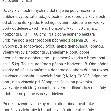
založením vinice.
Dávky živín potrebných na dohnojenie pôdy môžeme
približne vypočítať z údajov pôdneho rozboru a v závislosti
od obsahu ílu v pôde. Pred rigolovaním odoberieme vzorky
pôdy oddelene z vrchného horizontu A (0 – 30 cm) a z
horizontu B (31 – 60 cm). Na ploche jedného hektára
urobíme podľa rôznorodosti pôdneho
zloženia
20 – 40
vrypov buď sondovacou tyčou, alebo drénovanou lopatou.
Všetky vrypy z horizontu A zmiešame, pôdu dobre
premiešame a odoberieme 1 priemerný vzorku o hmotnosti
asi 1,5 kg. To isté urobíme s pôdou z horizontu B. Oba pôdne
vzorky náležite označíme a dodáme do laboratória na rozbor
na zistenie obsahu hlavných živín P, K, Mg, CaCO3, prípadne
bóru, a na zistenie pH. V prípade, že sa na pozemku
vyskytuje v niektorých častiach veľmi odlišné zloženie pôdy,
odoberieme pôdne vzorky oddelene.
Pred založením vinice by mala pôda obsahovať také
množstvo živín, aby ich mohol vinič odoberať z pôdy