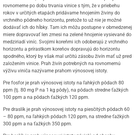
rovnomerne po dobu trvania vinice s tým, že v priebehu
rokov v určitých etapách pridávame hnojením živiny do
vrchného pôdneho horizontu, pretože to už nie je možné
dodávať ich do hĺbky. Tam ich môžu postupne v obmedzenej
miere dopravovať len zmesi na zelené hnojenie vysievané do
medziriadí viníc. Svojimi koreňmi ich odoberajú z vrchného
horizontu a prírastkom koreňov dopravujú do horizontu
spodného, ktorý by však mal určitú zásobu živín mať už pred
založením vinice. Prah živín potrebných na rovnomernú
výživu viniča nazývame prahom výnosovej istoty.
Pre fosfor je prah výnosovej istoty na ľahkých pôdach 80
ppm (tj. 80 mg P na 1 kg pôdy), na pôdach stredne ťažkých
100 ppm a na pôdach ťažkých 120 ppm.
Pre draslík je prah výnosovej istoty na piesčitých pôdach 60
– 80 ppm, na ľahkých pôdach 120 ppm, na stredne ťažkých
300 ppm a na ťažkých 350 ppm.