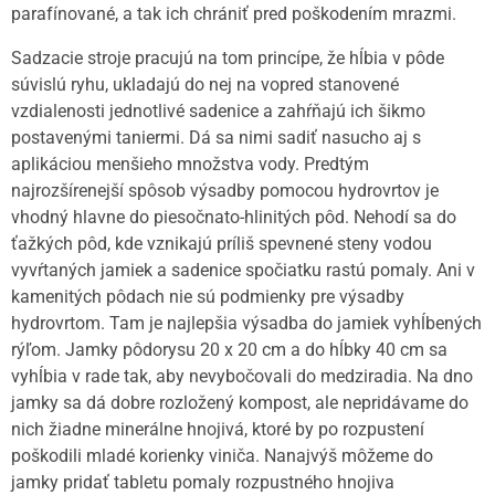
parafínované, a tak ich chrániť pred poškodením mrazmi.
Sadzacie stroje pracujú na tom princípe, že hĺbia v pôde
súvislú ryhu, ukladajú do nej na vopred stanovené
vzdialenosti jednotlivé sadenice a zahŕňajú ich šikmo
postavenými taniermi. Dá sa nimi sadiť nasucho aj s
aplikáciou menšieho množstva vody. Predtým
najrozšírenejší spôsob výsadby pomocou hydrovrtov je
vhodný hlavne do piesočnato-hlinitých pôd. Nehodí sa do
ťažkých pôd, kde vznikajú príliš spevnené steny vodou
vyvŕtaných jamiek a sadenice spočiatku rastú pomaly. Ani v
kamenitých pôdach nie sú podmienky pre výsadby
hydrovrtom. Tam je najlepšia výsadba do jamiek vyhĺbených
rýľom. Jamky pôdorysu 20 x 20 cm a do hĺbky 40 cm sa
vyhĺbia v rade tak, aby nevybočovali do medziradia. Na dno
jamky sa dá dobre rozložený kompost, ale nepridávame do
nich žiadne minerálne hnojivá, ktoré by po rozpustení
poškodili mladé korienky viniča. Nanajvýš môžeme do
jamky pridať tabletu pomaly rozpustného hnojiva