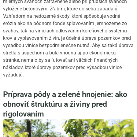
miernych svahoch zatrávnené alebo pri prudších svahoch
vyložené betónovými žľabmi, ktoré do seba zapadajú.
Vzhľadom na nedozerné škody, ktoré spôsobuje vodná
erózia ako na pôdnom fonde splavovaním jemnozeme zo
svahov, tak na viniciach odkrývaním koreňového systému
krov a vyplavovaním živín, je účelná úprava pozemkov pred
výsadbou vinice bezpodmienečne nutná. Aby sa taká úprava
stretla s úspechom a bola vhodná aj po ekonomickej
stránke, nemalo by sa ľutovať ani väčších finančných
nákladov, ktoré úpravy pozemkov pred výsadbou vinice
vyžadujú.
Príprava pôdy a zelené hnojenie: ako
obnoviť štruktúru a živiny pred
rigolovaním