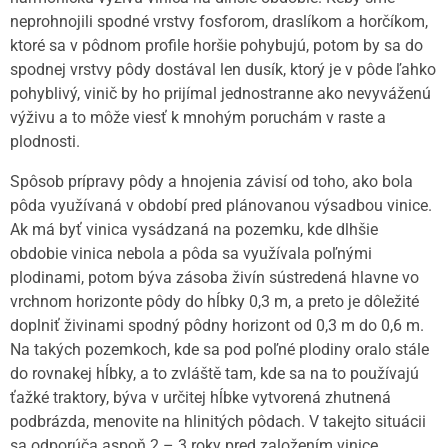
neprohnojili spodné vrstvy fosforom, draslíkom a horčíkom,
ktoré sa v pôdnom profile horšie pohybujú, potom by sa do
spodnej vrstvy pôdy dostával len dusík, ktorý je v pôde ľahko
pohyblivý, vinič by ho prijímal jednostranne ako nevyváženú
výživu a to môže viesť k mnohým poruchám v raste a
plodnosti.
Spôsob prípravy pôdy a hnojenia závisí od toho, ako bola
pôda využívaná v období pred plánovanou výsadbou vinice.
Ak má byť vinica vysádzaná na pozemku, kde dlhšie
obdobie vinica nebola a pôda sa využívala poľnými
plodinami, potom býva zásoba živín sústredená hlavne vo
vrchnom horizonte pôdy do hĺbky 0,3 m, a preto je dôležité
doplniť živinami spodný pôdny horizont od 0,3 m do 0,6 m.
Na takých pozemkoch, kde sa pod poľné plodiny oralo stále
do rovnakej hĺbky, a to zvláště tam, kde sa na to používajú
ťažké traktory, býva v určitej hĺbke vytvorená zhutnená
podbrázda, menovite na hlinitých pôdach. V takejto situácii
sa odporúča aspoň 2 – 3 roky pred založením vinice