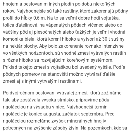
hnojem a pestovaním iných plodín po dobu niekoľkých
rokov. Najvhodnejšie sú také rastliny, ktoré zakorenujú pôdny
profil do hĺbky 0,6 m. Na to sa veľmi dobre hodí vojtaška,
tolica ďatelinová, na vápenatých pôdach vičenec alebo do
väčšiny pôd aj piesočnatých alebo ťažkých je veľmi vhodná
komonika biela, ktorá korení hlboko a vytvorí až 30 t sušiny
na hektár plochy. Aby bolo zakorenenie rovnako intenzívne
vo všetkých horizontoch, sú vhodné zmesi vytrvalých rastlín
s rôzne hlboko sa rozvíjajúcim koreňovým systémom.
Príklad takejto zmesi s vojtaškou bol uvedený vyššie. Podľa
pôdnych pomerov na stanovišti možno vytvárať ďalšie
zmesi aj s inými vytrvalými rastlinami.
Po dvojročnom pestovaní vytrvalej zmesi, ktorú zožínáme
tak, aby zostávala vysoká strnisko, pripravíme pôdu
rigolácciou na výsadbu vinice. Najvhodnejší termín
rigoláccie je koniec augusta, začiatok septembra. Pred
rigolácciou rozmetáme zvyšok minerálnych hnojív
potrebných na zvýšenie zásoby živín. Na pozemkoch, kde sa