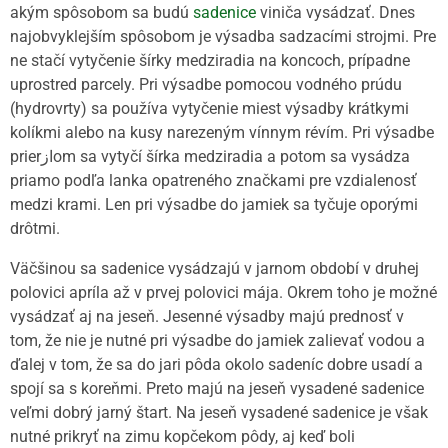
akým spôsobom sa budú
sadenice
viniča vysádzať. Dnes
najobvyklejším spôsobom je výsadba sadzacími strojmi. Pre
ne stačí vytyčenie šírky medziradia na koncoch, prípadne
uprostred parcely. Pri výsadbe pomocou vodného prúdu
(hydrovrty) sa používa vytyčenie miest výsadby krátkymi
kolíkmi alebo na kusy narezeným vínnym révím. Pri výsadbe
prierازom sa vytyčí šírka medziradia a potom sa vysádza
priamo podľa lanka opatreného značkami pre vzdialenosť
medzi krami. Len pri výsadbe do jamiek sa tyčuje oporými
drôtmi.
Väčšinou sa sadenice vysádzajú v jarnom období v druhej
polovici apríla až v prvej polovici mája. Okrem toho je možné
vysádzať aj na jeseň. Jesenné výsadby majú prednosť v
tom, že nie je nutné pri výsadbe do jamiek zalievať vodou a
ďalej v tom, že sa do jari pôda okolo sadeníc dobre usadí a
spojí sa s koreňmi. Preto majú na jeseň vysadené sadenice
veľmi dobrý jarný štart. Na jeseň vysadené sadenice je však
nutné prikryť na zimu kopčekom pôdy, aj keď boli