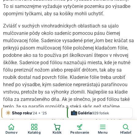
To si samozrejme vyžaduje vytyčenie pozemku po výsadbe
opornými tyčkami, aby sa košíky mohli uchytiť.
Zvlášť v suchých vinohradníckych oblastiach sa ujalo
mulčovanie pôdy okolo sadeníc pomocou pásu čiernej
mulčovacej fólie. Sadenice vysadené prierازom bez kráčat sa
prikryjú pásom mulčovacej fólie položenej kladačom fólie,
podobne ako sa to používa pri školkovaní štepov v révovej
škôlke. Sadenice pod fóliou naznačujú miesta, kde je nutné
fóliu preriznúť nožom alebo prepáliť drôtom, tak aby sa
roubík dostal nad povrch fólie. Kladenie fólie treba urobiť
hneď po výsadbe, kým sadenice neprerástajú parafínovou
vrstvou, pretože by sa výhonky zlomili. Najlepšie sa kladie
fólia za zamračeného dňa. Ak je slnečno, je pod fóliou také
teplo, že sa parafín rozpúšťa a steká skôr, než stačíme
Shop roku
4,9
100 %
Galéria
'24 + '25
Google
Heureka
929 fotiek
preriznúť diery a vysunúť roubíky nad fóliu. Výhody
★★★★★
OVERENÉ
ZÁKAZNÍKMI
Heureka
mulčovania fóliou spočívajú v tom, že sa pôda rýchlejšie
ohrieva a pritom sa pod fóliou udržiava vlhko. To má
Domov
Katalóg
Košík
Pestovanie
Menu
Hľadať
priaznivý vplyv na rast sadeníc a hlavne na rozvoj