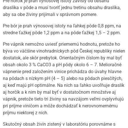
Pre horčík je prah výnosovej istoty závislý od obsahu
draslíka v pôde a musí tvoriť jednu tretinu obsahu draslíka,
aby sa obe živiny prijímali v správnom pomere.
Pre bór je prah výnosovej istoty na ľahkej pôde 0,8 ppm, na
stredne ťažkej pôde 1,2 ppm a na pôde ťažkej 1,5 – 2 ppm.
Pre vápnik nemožno uviesť priemernú hodnotu, pretože ho
býva vo väčšine vinohradníckych pôd Českej republiky nielen
dostatok, ale skôr prebytok. Orientačným číslom by mal byť
obsah okolo 3 % CaCO3 a pH pôdy okolo 6 – 7. Melioračné
vápnenie pred založením vinice prichádza do úvahy hlavne
na pôdach s nízkym pH (4 – 5) alebo na pôdach piesčitých,
aj keď majú pH optimálne. Na nich sa ľahko uvoľňuje draslík
aj horčík a k nim by mal byť v dostatočnom množstve aj
vápnik, pretože tieto tri živiny sa navzájom veľmi ovplyvňujú
pri príjme viničom a môže dochádzať k nerovnomernému
príjmu niektorej z nich.
Skutočný obsah živín zistený v laboratóriu porovnáme s