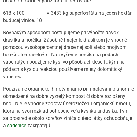
obsahom oxidu v použitom superfosfáte:
618 x 100 ————— = 3433 kg superfosfátu na jeden hektár
budúcej vinice. 18
Rovnakým spôsobom postupujeme pri výpočte dávok
draslíka a horčíka. Zásobné hnojenie draslíkom je vhodné
pomocou vysokopercentnej draselnej soli alebo hnojivom
horečnato-draselným. Na zvýšenie horčíka na pôdach
vápenatých použijeme kyslivo pôsobiaci kieserit, kým na
pôdach s kyslou reakciou používame mletý dolomitický
vápenec.
Používanie organickej hmoty priamo pri rigolovaní pluhom je
obmedzené na dobre vyzretý kompost či dobre rozložený
hnoj. Nie je vhodné zaorávať nerozloženú organickú hmotu,
ktorá na svoj rozklad potrebuje veľa kyslíka aj dusíka. Tým
sa prostredie okolo koreňov viniča o tieto látky ochudobňuje
a
sadenice
zakrpatejú.