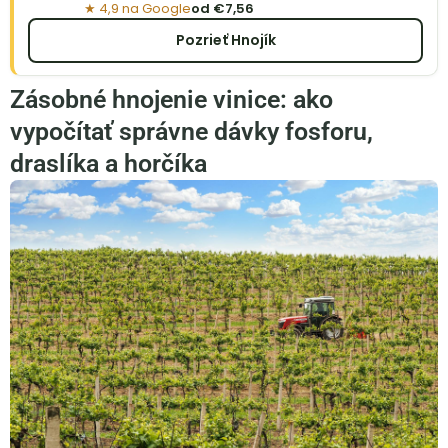
★ 4,9 na Google
od €7,56
Pozrieť Hnojík
Zásobné hnojenie vinice: ako
vypočítať správne dávky fosforu,
draslíka a horčíka