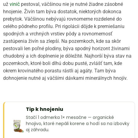
už
vinič
pestoval, väčšinou nie je nutné žiadne zásobné
hnojenie. Živín tam býva dostatok, niektorých dokonca
prebytok. Väčšinou nebývajú rovnomerne rozdelené do
celého pôdneho profilu. Pri rigolácii dôjde k premiešaniu
spodných a vrchných vrstiev pôdy a rovnomernosť
zastúpenia živín sa zlepší. Na pozemkoch, kde sa skôr
pestovali len poľné plodiny, býva spodný horizont živinami
chudobný a ich doplnenie je dôležité. Najhorší býva stav na
pozemkoch, ktoré boli dlhú dobu pusté, zvlášť tam, kde
okrem krovinatého porastu rástli aj agáty. Tam býva
dohnojenie nutné aj väčšími dávkami minerálnych hnojív.
Tip k hnojeniu
Stačí 1 odmerka 1× mesačne — organické
hnojivo, ktoré nepáli korene a hodí sa na izbovky
aj záhradu.