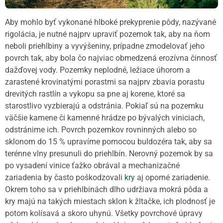
Aby mohlo byť vykonané hlboké prekyprenie pôdy, nazývané
rigolácia, je nutné najprv upraviť pozemok tak, aby na ňom
neboli priehlbiny a vyvýšeniny, prípadne zmodelovať jeho
povrch tak, aby bola čo najviac obmedzená erozívna činnosť
dažďovej vody. Pozemky neplodné, ležiace úhorom a
zarastené krovinatými porastmi sa najprv zbavia porastu
drevitých rastlín a vykopu sa pne aj korene, ktoré sa
starostlivo vyzbierajú a odstránia. Pokiaľ sú na pozemku
väčšie kamene či kamenné hrádze po bývalých viniciach,
odstránime ich. Povrch pozemkov rovninných alebo so
sklonom do 15 % upravíme pomocou buldozéra tak, aby sa
terénne vlny presunuli do priehlbín. Nerovný pozemok by sa
po vysadení vinice ťažko obrával a mechanizačné
zariadenia by často poškodzovali
kry
aj oporné zariadenie.
Okrem toho sa v priehlbinách dlho udržiava mokrá pôda a
kry majú na takých miestach sklon k žltačke, ich plodnosť je
potom kolísavá a skoro uhynú. Všetky povrchové úpravy