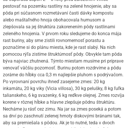
pestovať na pozemku rastliny na zelené hnojenie, aby sa
pôda pri súčasnom rozmetávaní časti dávky kompostu
alebo maštaľného hnoja obohacovala humusom a
zlepšovala sa jej štruktúra zakorenením pôdy rastlinami
zeleného hnojenia. V prvom roku sledujeme do konca mája
rast buriny, aby sme zistili rovnomernosť porastu a
poznačíme si do plánu miesta, kde je rast slabý. Na nich
pomocou rýľa zistíme štruktúrnosť pôdy. Obvykle tam pôda
býva najviac zhutnená. Týmto miestam musíme pri príprave
venovať väčšiu pozornosť. Burinu potom rozdrvíme a pôdu
zoráme do hĺbky cca 0,3 m najlepšie pluhom s podrývačom.
Po vyrovnaní povrchu ihneď zasejeme zmes: 20 kg
inkarnátu, 20 kg viky (Vicia villosa), 30 kg pelušky, 8 kg ľuľka
talianskeho, 6 kg svazenky, 6 kg reďkve olejnej. Zmes rozvíja
korene v rôznej hĺbke a hlavne zlepšuje pôdnu štruktúru.
Necháme ju rásť cez zimu. Na jar sa zmes poseká a potom
sa drví po zaschnutí zelenej hmoty diskovými bránami tak,
aby sa premiešala s pôdou. Ak je to nutné, teda v dvoch