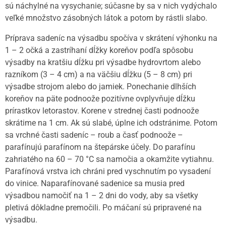
sú náchylné na vysychanie; súčasne by sa v nich vydýchalo
veľké množstvo zásobných látok a potom by rástli slabo.
Príprava sadeníc na výsadbu spočíva v skrátení výhonku na
1 – 2 očká a zastríhaní dĺžky koreňov podľa spôsobu
výsadby na kratšiu dĺžku pri výsadbe hydrovrtom alebo
razníkom (3 – 4 cm) a na väčšiu dĺžku (5 – 8 cm) pri
výsadbe strojom alebo do jamiek. Ponechanie dlhších
koreňov na päte podnoože pozitívne ovplyvňuje dĺžku
prírastkov letorastov. Korene v strednej časti podnoože
skrátime na 1 cm. Ak sú slabé, úplne ich odstránime. Potom
sa vrchné časti sadeníc – roub a časť podnoože –
parafínujú parafínom na štepárske účely. Do parafínu
zahriatého na 60 – 70 °C sa namočia a okamžite vytiahnu.
Parafínová vrstva ich chráni pred vyschnutím po vysadení
do vinice. Naparafínované sadenice sa musia pred
výsadbou namočiť na 1 – 2 dni do vody, aby sa všetky
pletivá dôkladne premočili. Po máčaní sú pripravené na
výsadbu.