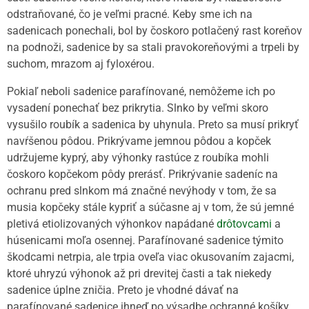
odstraňované, čo je veľmi pracné. Keby sme ich na
sadenicach ponechali, bol by čoskoro potlačený rast koreňov
na podnoži, sadenice by sa stali pravokoreňovými a trpeli by
suchom, mrazom aj fyloxérou.
Pokiaľ neboli sadenice parafínované, nemôžeme ich po
vysadení ponechať bez prikrytia. Slnko by veľmi skoro
vysušilo roubík a sadenica by uhynula. Preto sa musí prikryť
navŕšenou pôdou. Prikrývame jemnou pôdou a kopček
udržujeme kyprý, aby výhonky rastúce z roubíka mohli
čoskoro kopčekom pôdy prerásť. Prikrývanie sadeníc na
ochranu pred slnkom má značné nevýhody v tom, že sa
musia kopčeky stále kypriť a súčasne aj v tom, že sú jemné
pletivá etiolizovaných výhonkov napádané
drôtovcami
a
húsenicami moľa osennej. Parafínované sadenice týmito
škodcami netrpia, ale trpia oveľa viac okusovaním zajacmi,
ktoré uhryzú výhonok až pri drevitej časti a tak niekedy
sadenice úplne zničia. Preto je vhodné dávať na
parafínované sadenice ihneď po výsadbe ochranné košíky.