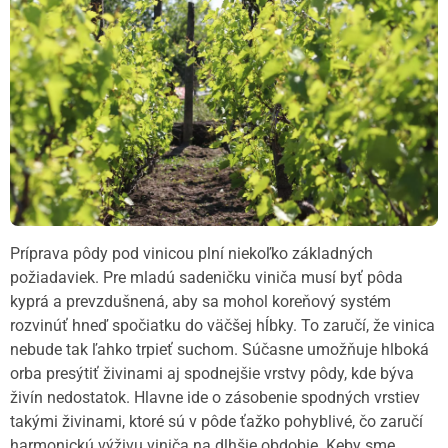
Príprava pôdy pod vinicou plní niekoľko základných
požiadaviek. Pre mladú sadeničku viniča musí byť pôda
kyprá a prevzdušnená, aby sa mohol koreňový systém
rozvinúť hneď spočiatku do väčšej hĺbky. To zaručí, že vinica
nebude tak ľahko trpieť suchom. Súčasne umožňuje hlboká
orba presýtiť živinami aj spodnejšie vrstvy pôdy, kde býva
živín nedostatok. Hlavne ide o zásobenie spodných vrstiev
takými živinami, ktoré sú v pôde ťažko pohyblivé, čo zaručí
harmonickú výživu viniča na dlhšie obdobie. Keby sme