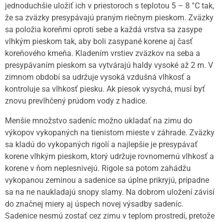
jednoduchšie uložiť ich v priestoroch s teplotou 5 – 8 °C tak,
že sa zväzky presypávajú praným riečnym pieskom. Zväzky
sa položia koreňmi oproti sebe a každá vrstva sa zasype
vlhkým pieskom tak, aby boli zasypané korene aj časť
koreňového kmeňa. Kladením vrstiev zväzkov na seba a
presypávaním pieskom sa vytvárajú haldy vysoké až 2 m. V
zimnom období sa udržuje vysoká vzdušná vlhkosť a
kontroluje sa vlhkosť piesku. Ak piesok vysychá, musí byť
znovu prevlhčený prúdom vody z hadice.
Menšie množstvo sadeníc možno ukladať na zimu do
výkopov vykopaných na tienistom mieste v záhrade. Zväzky
sa kladú do vykopaných rigolí a najlepšie je presypávať
korene vlhkým pieskom, ktorý udržuje rovnomernú vlhkosť a
korene v ňom neplesnivejú. Rigole sa potom zahádžu
vykopanou zeminou a sadenice sa úplne prikryjú, prípadne
sa na ne naukladajú snopy slamy. Na dobrom uložení závisí
do značnej miery aj úspech novej výsadby sadeníc.
Sadenice nesmú zostať cez zimu v teplom prostredí, pretože