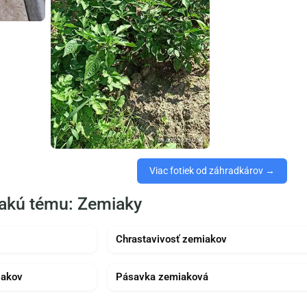
Viac fotiek od záhradkárov →
nakú tému: Zemiaky
Chrastavivosť zemiakov
iakov
Pásavka zemiaková