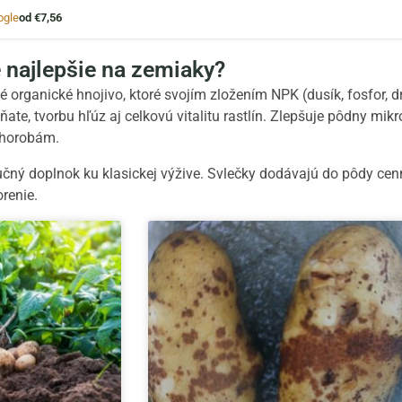
ogle
od €7,56
e najlepšie na zemiaky?
é organické hnojivo, ktoré svojím zložením NPK (dusík, fosfor, 
ňate, tvorbu hľúz aj celkovú vitalitu rastlín. Zlepšuje pôdny mi
chorobám.
učný doplnok ku klasickej výžive. Svlečky dodávajú do pôdy cenn
renie.