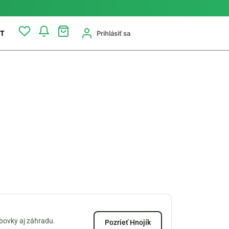
Prihlásiť sa
T
zbovky aj záhradu.
Pozrieť Hnojík