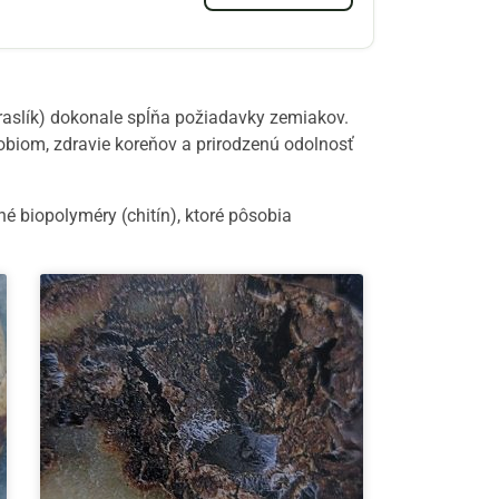
draslík) dokonale spĺňa požiadavky zemiakov.
krobiom, zdravie koreňov a prirodzenú odolnosť
é biopolyméry (chitín), ktoré pôsobia