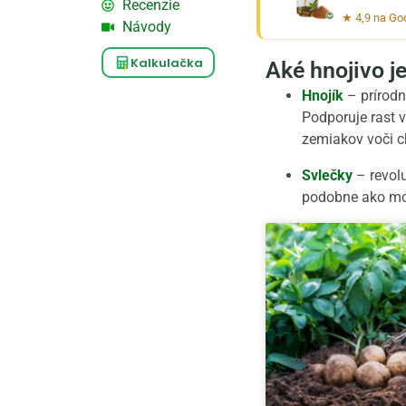
Recenzie
★ 4,9 na Go
Návody
Kalkulačka
Aké hnojivo j
Hnojík
– prírodn
Podporuje rast v
zemiakov voči 
Svlečky
– revol
podobne ako mo