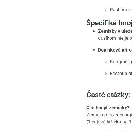
Rastlinu za
Špecifiká hno
Zemiaky v ulež
dusíkom nie je p
Doplnkové príro
Kompost, p
Fosfor a d
Časté otázky:
Čím hnojiť zemiaky?
Zemiakom svedčí organ
(1 čajová lyžička na 1 