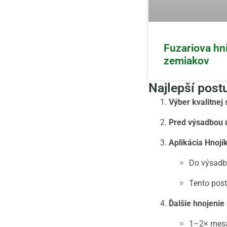
Fuzariova hn
zemiakov
Najlepší post
Výber kvalitnej
Pred výsadbou 
Aplikácia Hnojí
Do výsadbo
Tento post
Ďalšie hnojenie
1–2× mesa