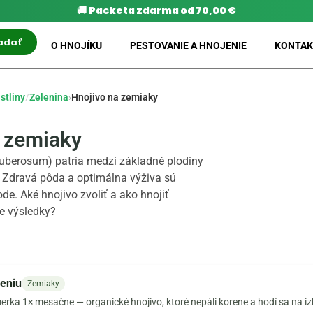
🚚
Packeta zdarma od 70,00 €
adať
O HNOJÍKU
PESTOVANIE A HNOJENIE
KONTAK
stliny
/
Zelenina
›
Hnojivo na zemiaky
a zemiaky
uberosum) patria medzi základné plodiny
 Zdravá pôda a optimálna výživa sú
de. Aké hnojivo zvoliť a ako hnojiť
ie výsledky?
jeniu
Zemiaky
erka 1× mesačne — organické hnojivo, ktoré nepáli korene a hodí sa na i