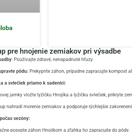
iloba
up pre hnojenie zemiakov pri výsadbe
 sadby
: Používajte zdravé, nenapadnuté hľuzy.
upravte pôdu:
Prekyprite záhon, prípadne zapracujte kompost al
ka a svlečiek priamo k sadenici:
vej jamky vložte lyžičku Hnojíka a lyžičku svlečiek, prikryte ze
up nahradí morenie zemiakov a podporuje rýchlejšie zakoreneni
 počas sezóny:
čne posypte záhon Hnojíkom a zľahka ho zapracujte do pôdy.