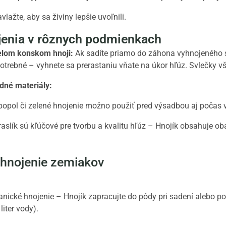
vlažte, aby sa živiny lepšie uvoľnili.
jenia v rôznych podmienkach
elom konskom hnoji:
Ak sadíte priamo do záhona vyhnojeného 
otrebné – vyhnete sa prerastaniu vňate na úkor hľúz. Svlečky vš
dné materiály:
opol či zelené hnojenie možno použiť pred výsadbou aj počas v
raslík sú kľúčové pre tvorbu a kvalitu hľúz – Hnojík obsahuje ob
 hnojenie zemiakov
ické hnojenie – Hnojík zapracujte do pôdy pri sadení alebo po
liter vody).