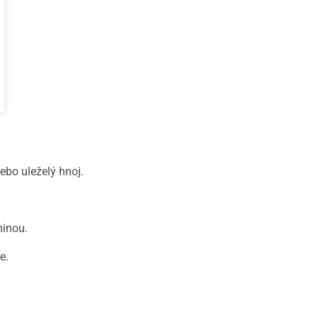
ebo uleželý hnoj.
minou.
e.