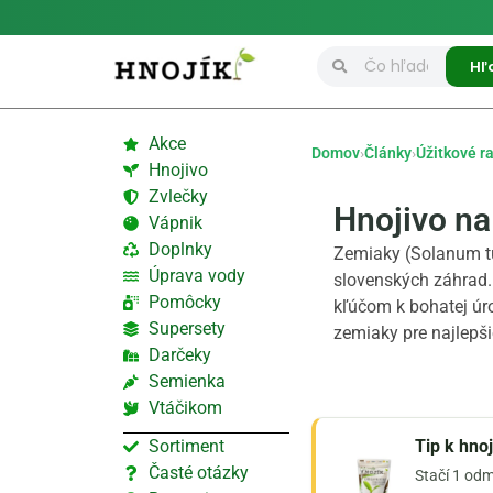
Hľ
Akce
Domov
›
Články
›
Úžitkové ra
Hnojivo
Zvlečky
Hnojivo n
Vápnik
Doplnky
Zemiaky (Solanum t
Úprava vody
slovenských záhrad.
Pomôcky
kľúčom k bohatej úro
Supersety
zemiaky pre najlepš
Darčeky
Semienka
Vtáčikom
Sortiment
Tip k hno
Časté otázky
Stačí 1 odm