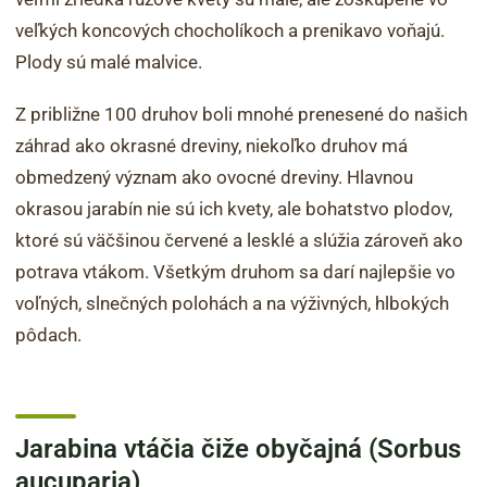
veľkých koncových chocholíkoch a prenikavo voňajú.
Plody sú malé malvice.
Z približne 100 druhov boli mnohé prenesené do našich
záhrad ako okrasné dreviny, niekoľko druhov má
obmedzený význam ako ovocné dreviny. Hlavnou
okrasou jarabín nie sú ich kvety, ale bohatstvo plodov,
ktoré sú väčšinou červené a lesklé a slúžia zároveň ako
potrava vtákom. Všetkým druhom sa darí najlepšie vo
voľných, slnečných polohách a na výživných, hlbokých
pôdach.
Jarabina vtáčia čiže obyčajná (Sorbus
aucuparia)