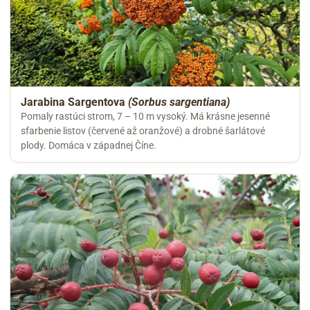
Jarabina Sargentova
(Sorbus sargentiana)
Pomaly rastúci strom, 7 – 10 m vysoký. Má krásne jesenné
sfarbenie listov (červené až oranžové) a drobné šarlátové
plody. Domáca v západnej Číne.