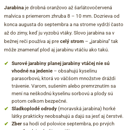
Jarabina
je drobná oranžovo až šarlátovočervená
malvica s priemerom zhruba 8 – 10 mm. Dozrieva od
konca augusta do septembra a na strome vydrží často
až do zimy, keď ju vyzobú vtáky. Slovo jarabina sa v
bežnej reči používa aj pre
celý strom
– „jarabina“ tak
môže znamenať plod aj jarabinu vtáčiu ako takú.
Surové jarabiny planej jarabiny vtáčej nie sú
vhodné na jedenie
– obsahujú kyselinu
parasorbovú, ktorá vo väčšom množstve dráždi
trávenie. Varom, sušením alebo premrznutím sa
mení na neškodnú kyselinu sorbovú a plody sú
potom celkom bezpečné.
Sladkoplodé odrody
(moravská jarabina) horké
látky prakticky neobsahujú a dajú sa jesť aj čerstvé.
Zber
sa hodí od polovice septembra, po prvých