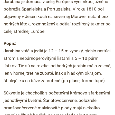
Jarabina je domáca v celej Európe s výnimkou južného
pobrežia Španielska a Portugalska. V roku 1810 bol
objavený v Jeseníkoch na severnej Morave mutant bez
horkých látok, rozmnožený a odtiaľ rozšírený takmer po
celej strednej Európe.
Popis:
Jarabina vtáčia jedlá je 12 – 15 m vysoký, rýchlo rastúci
strom s nepárnoperovitými listami s 5 – 10 pármi
lístkov. Tie sú na rozdiel od horkých jarabín málo zelené,
len v hornej tretine zubaté, inak s hladkým okrajom,
štíhlejšie a na báze zahrotené (pri planej forme tupé).
Súkvetie je chocholík s početnými krémovo sfarbenými
jednotlivými kvetmi. Šarlátovočervené, polozrelé
oranžovočervené malvicovité plody majú niekoľko