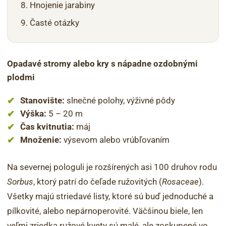
Hnojenie jarabiny
Časté otázky
Opadavé stromy alebo kry s nápadne ozdobnými
plodmi
Stanovište:
slnečné polohy, výživné pôdy
Výška:
5 – 20 m
Čas kvitnutia:
máj
Množenie:
výsevom alebo vrúbľovaním
Na severnej pologuli je rozšírených asi 100 druhov rodu
Sorbus
, ktorý patrí do čeľade ružovitých (
Rosaceae
).
Všetky majú striedavé listy, ktoré sú buď jednoduché a
pílkovité, alebo nepárnoperovité. Väčšinou biele, len
veľmi zriedka ružové kvety sú malé, ale zoskupené vo