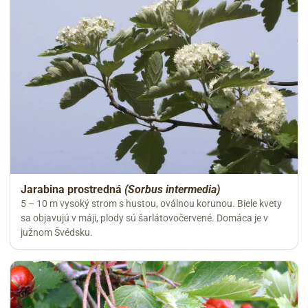
Jarabina prostredná
(Sorbus intermedia)
5 – 10 m vysoký strom s hustou, oválnou korunou. Biele kvety
sa objavujú v máji, plody sú šarlátovočervené. Domáca je v
južnom Švédsku.