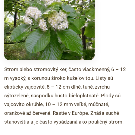
Strom alebo stromovitý ker, často viackmenný, 6 – 12
m vysoký, s korunou široko kužeľovitou. Listy sú
elipticky vajcovité, 8 – 12 cm dlhé, tuhé, zvrchu
sýtozelené, naspodku husto bieloplstnaté. Plody sú
vajcovito okrúhle, 10 – 12 mm veľké, múčnaté,
oranžové až červené. Rastie v Európe. Znáša suché
stanovištia a je často vysádzaná ako pouličný strom.