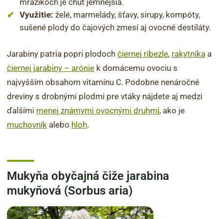
mrazíkoch je chuť jemnejšia.
Využitie:
želé, marmelády, šťavy, sirupy, kompóty,
sušené plody do čajových zmesí aj ovocné destiláty.
Jarabiny patria popri plodoch
čiernej ríbezle
,
rakytníka
a
čiernej jarabiny – arónie
k domácemu ovociu s
najvyšším obsahom vitamínu C. Podobne nenáročné
dreviny s drobnými plodmi pre vtáky nájdete aj medzi
ďalšími
menej známymi ovocnými druhmi
, ako je
muchovník
alebo
hloh
.
Mukyňa obyčajná čiže jarabina
mukyňová (Sorbus aria)