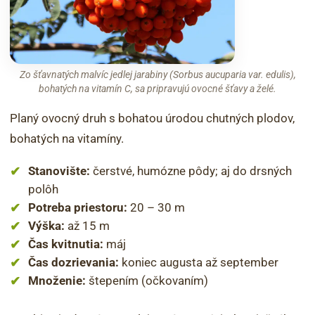
Zo šťavnatých malvíc jedlej jarabiny (Sorbus aucuparia var. edulis),
bohatých na vitamín C, sa pripravujú ovocné šťavy a želé.
Planý ovocný druh s bohatou úrodou chutných plodov,
bohatých na vitamíny.
Stanovište:
čerstvé, humózne pôdy; aj do drsných
polôh
Potreba priestoru:
20 – 30 m
Výška:
až 15 m
Čas kvitnutia:
máj
Čas dozrievania:
koniec augusta až september
Množenie:
štepením (očkovaním)