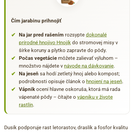
Čím jarabinu prihnojiť
Na jar pred rašením
rozsypte
dokonalé
prírodné hnojivo Hnojík
do stromovej misy v
šírke koruny a plytko zapravte do pôdy.
Počas vegetácie
môžete zalievať výluhom –
množstvo nájdete v
návode na dávkovanie
.
Na jeseň
sa hodí zetletý hnoj alebo kompost;
podrobnosti opisuje článok o
hnojení na jeseň
.
Vápnik
ocení hlavne oskoruša, ktorá má rada
vápenaté pôdy – čítajte o
vápniku v živote
rastlín
.
Dusík podporuje rast letorastov, draslík a fosfor kvalitu