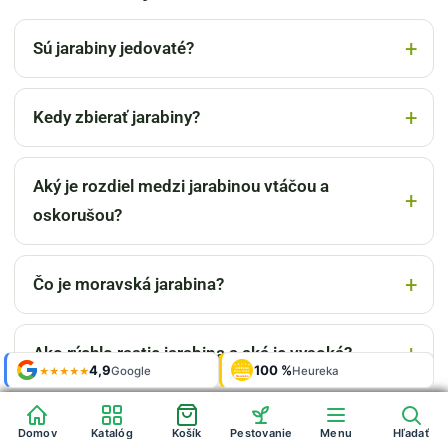
Sú jarabiny jedovaté?
Kedy zbierať jarabiny?
Aký je rozdiel medzi jarabinou vtáčou a
oskorušou?
Čo je moravská jarabina?
Ako rýchlo rastie jarabina a aká je vysoká?
Shop roku
Shop roku
4,9
4,9
100 %
Galerie
100 %
Galerie
'24 + '25
'24 + '25
Google
Google
Heureka
Heureka
925 fotek
925 fotek
★★★★★
★★★★★
OVĚŘENO
OVĚŘENO
ZÁKAZNÍKY
ZÁKAZNÍKY
Heureka
Heureka
Čím hnojiť jarabinu?
Domov
Domov
Katalóg
Katalóg
Košík
Košík
Pestovanie
Pestovanie
Menu
Menu
Hľadať
Hľadať