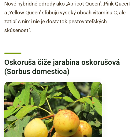
Nové hybridné odrody ako ‚Apricot Queen‘, ‚Pink Queen‘
a ‚Yellow Queen‘ sľubujú vysoký obsah vitamínu C, ale
zatiaľ s nimi nie je dostatok pestovateľských
skúseností.
Oskoruša čiže jarabina oskorušová
(Sorbus domestica)