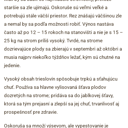
staršie sa zle ujímajú. Oskoruše sú veľmi veľké a
potrebujú stále väčší priestor. Rez znášajú väčšinou zle
a nemal by sa podľa možnosti robiť. Výnos nastáva
často až po 12 – 15 rokoch na stanovišti a nie je s 15 –
25 kg na strom príliš vysoký. Tvrdé, na strome
dozrievajúce plody sa zbierajú v septembri až októbri a
musia najprv niekoľko týždňov ležať, kým sú chutné na
jedenie.
Vysoký obsah trieslovín spôsobuje trpkú a sťahujúcu
chuť. Používa sa hlavne vylisovaná šťava plodov
dozretých na strome; pridáva sa do jablkovej šťavy,
ktorá sa tým prejasní a zlepší sa jej chuť, trvanlivosť aj
prospešnosť pre zdravie.
Oskoruša sa množí výsevom, ale vypestovanie je