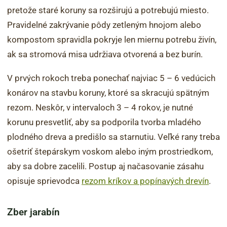
pretože staré koruny sa rozširujú a potrebujú miesto.
Pravidelné zakrývanie pôdy zetleným hnojom alebo
kompostom spravidla pokryje len miernu potrebu živín,
ak sa stromová misa udržiava otvorená a bez burín.
V prvých rokoch treba ponechať najviac 5 – 6 vedúcich
konárov na stavbu koruny, ktoré sa skracujú spätným
rezom. Neskôr, v intervaloch 3 – 4 rokov, je nutné
korunu presvetliť, aby sa podporila tvorba mladého
plodného dreva a predišlo sa starnutiu. Veľké rany treba
ošetriť štepárskym voskom alebo iným prostriedkom,
aby sa dobre zacelili. Postup aj načasovanie zásahu
opisuje sprievodca
rezom kríkov a popínavých drevín
.
Zber jarabín