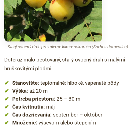
Starý ovocný druh pre mierne klíma: oskoruša (Sorbus domestica).
Doteraz málo pestovaný, starý ovocný druh s malými
hruškovitými plodmi.
Stanovište:
teplomilné; hlboké, vápenaté pôdy
Výška:
až 20 m
Potreba priestoru:
25 – 30 m
Čas kvitnutia:
máj
Čas dozrievania:
september – október
Množenie:
výsevom alebo štepením