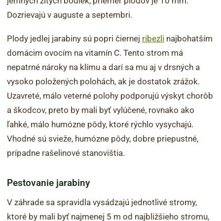
jemných žltých bodiek, priemer plodov je 10 mm.
Dozrievajú v auguste a septembri.
Plody jedlej jarabiny sú popri čiernej
ríbezli
najbohatším
domácim ovocím na vitamín C. Tento strom má
nepatrné nároky na klímu a darí sa mu aj v drsných a
vysoko položených polohách, ak je dostatok zrážok.
Uzavreté, málo veterné polohy podporujú výskyt chorôb
a škodcov, preto by mali byť vylúčené, rovnako ako
ľahké, málo humózne pôdy, ktoré rýchlo vysychajú.
Vhodné sú svieže, humózne pôdy, dobre priepustné,
prípadne rašelinové stanovištia.
Pestovanie jarabiny
V záhrade sa spravidla vysádzajú jednotlivé stromy,
ktoré by mali byť najmenej 5 m od najbližšieho stromu,