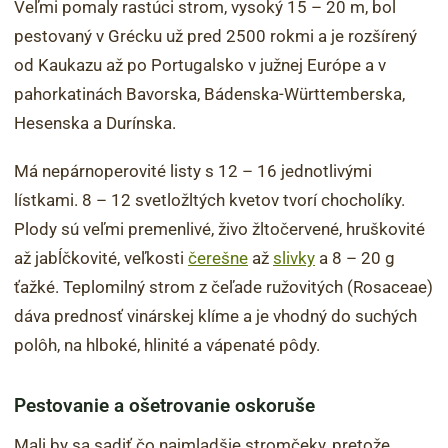
Veľmi pomaly rastúci strom, vysoký 15 – 20 m, bol
pestovaný v Grécku už pred 2500 rokmi a je rozšírený
od Kaukazu až po Portugalsko v južnej Európe a v
pahorkatinách Bavorska, Bádenska-Württemberska,
Hesenska a Durínska.
Má nepárnoperovité listy s 12 – 16 jednotlivými
lístkami. 8 – 12 svetložltých kvetov tvorí chocholíky.
Plody sú veľmi premenlivé, živo žltočervené, hruškovité
až jabĺčkovité, veľkosti
čerešne
až
slivky
a 8 – 20 g
ťažké. Teplomilný strom z čeľade ružovitých (Rosaceae)
dáva prednosť vinárskej klíme a je vhodný do suchých
polôh, na hlboké, hlinité a vápenaté pôdy.
Pestovanie a ošetrovanie oskoruše
Mali by sa sadiť čo najmladšie stromčeky, pretože