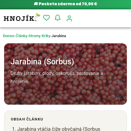
🚚
Packeta zdarma od 70,00 €
Domov
›
Články
›
Stromy
/
Kríky
›
Jarabina
Jarabina (Sorbus)
Druhy jarabiny, plody, oskoruša, pestovanie a
hnojenie
OBSAH ČLÁNKU
Jarabina vtáčia čiže obyčajná (Sorbus