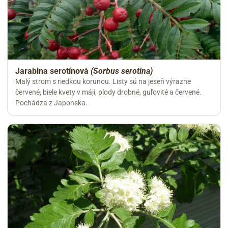
Jarabina serotínová
(Sorbus serotina)
Malý strom s riedkou korunou. Listy sú na jeseň výrazne
červené, biele kvety v máji, plody drobné, guľovité a červené.
Pochádza z Japonska.