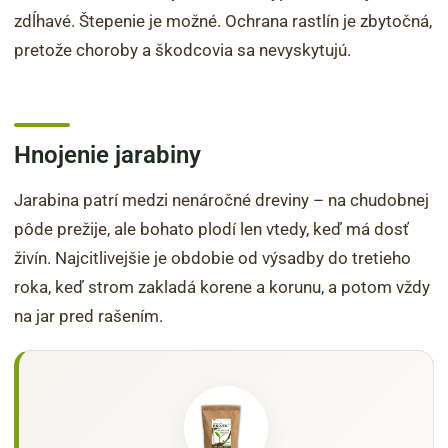
zdĺhavé. Štepenie je možné. Ochrana rastlín je zbytočná,
pretože choroby a škodcovia sa nevyskytujú.
Hnojenie jarabiny
Jarabina patrí medzi nenáročné dreviny – na chudobnej
pôde prežije, ale bohato plodí len vtedy, keď má dosť
živín. Najcitlivejšie je obdobie od výsadby do tretieho
roka, keď strom zakladá korene a korunu, a potom vždy
na jar pred rašením.