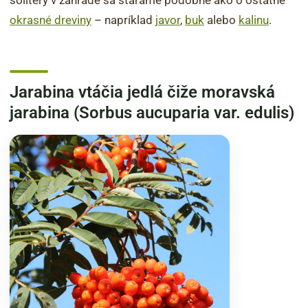
solitéry v záhrade sa staráme podobne ako o ostatné
okrasné dreviny
– napríklad
javor
,
buk
alebo
kalinu
.
Jarabina vtáčia jedlá čiže moravská
jarabina (Sorbus aucuparia var. edulis)