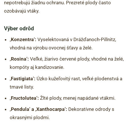
nepotrebujú žiadnu ochranu. Prezreté plody často
ozobávajú vtáky.
Výber odrôd
‚Konzentra‘:
Vyselektovaná v Drážďanoch-Pillnitz,
vhodná na výrobu ovocnej šťavy a želé.
‚Rosina‘:
Veľké, žiarivo červené plody, vhodné na želé,
kompóty aj kandizovanie.
‚Fastigiata‘:
Úzko kužeľovitý rast, veľké plodenstvá a
tmavé listy.
‚Fructolutea‘:
Žlté plody, menej napádané vtákmi.
‚Pendula‘ a ‚Xanthocarpa‘:
Dekoratívne odrody s
okrasnými plodmi.