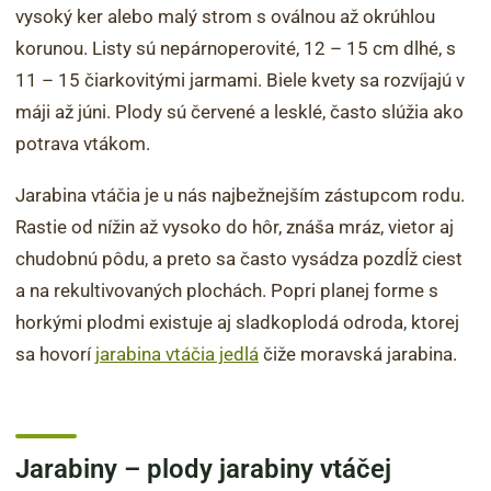
vysoký ker alebo malý strom s oválnou až okrúhlou
korunou. Listy sú nepárnoperovité, 12 – 15 cm dlhé, s
11 – 15 čiarkovitými jarmami. Biele kvety sa rozvíjajú v
máji až júni. Plody sú červené a lesklé, často slúžia ako
potrava vtákom.
Jarabina vtáčia je u nás najbežnejším zástupcom rodu.
Rastie od nížin až vysoko do hôr, znáša mráz, vietor aj
chudobnú pôdu, a preto sa často vysádza pozdĺž ciest
a na rekultivovaných plochách. Popri planej forme s
horkými plodmi existuje aj sladkoplodá odroda, ktorej
sa hovorí
jarabina vtáčia jedlá
čiže moravská jarabina.
Jarabiny – plody jarabiny vtáčej