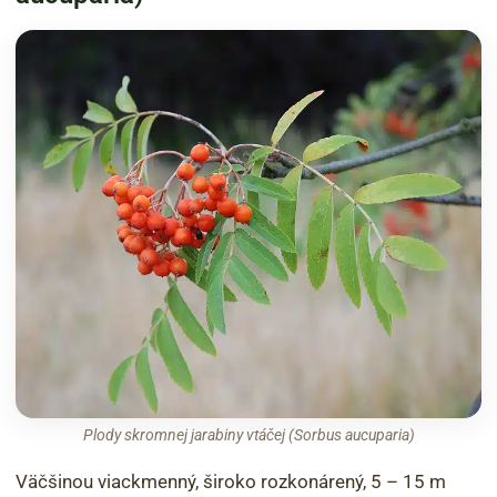
Plody skromnej jarabiny vtáčej (Sorbus aucuparia)
Väčšinou viackmenný, široko rozkonárený, 5 – 15 m