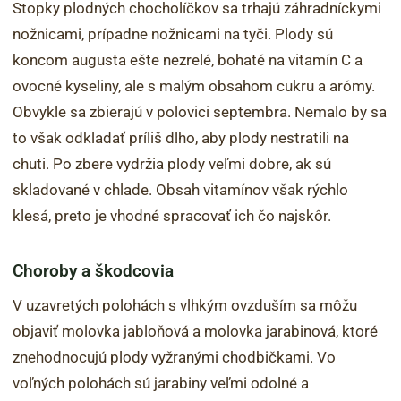
Stopky plodných chocholíčkov sa trhajú záhradníckymi
nožnicami, prípadne nožnicami na tyči. Plody sú
koncom augusta ešte nezrelé, bohaté na vitamín C a
ovocné kyseliny, ale s malým obsahom cukru a arómy.
Obvykle sa zbierajú v polovici septembra. Nemalo by sa
to však odkladať príliš dlho, aby plody nestratili na
chuti. Po zbere vydržia plody veľmi dobre, ak sú
skladované v chlade. Obsah vitamínov však rýchlo
klesá, preto je vhodné spracovať ich čo najskôr.
Choroby a škodcovia
V uzavretých polohách s vlhkým ovzduším sa môžu
objaviť molovka jabloňová a molovka jarabinová, ktoré
znehodnocujú plody vyžranými chodbičkami. Vo
voľných polohách sú jarabiny veľmi odolné a