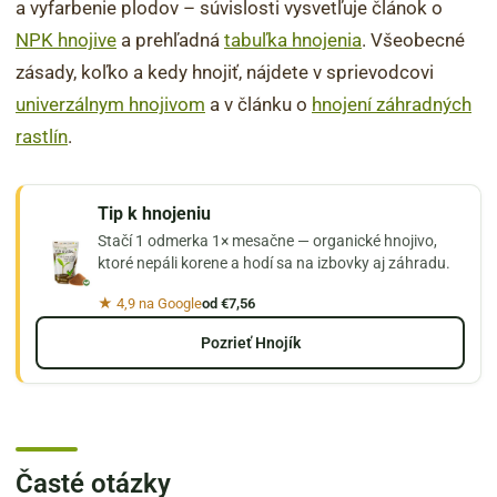
a vyfarbenie plodov – súvislosti vysvetľuje článok o
NPK hnojive
a prehľadná
tabuľka hnojenia
. Všeobecné
zásady, koľko a kedy hnojiť, nájdete v sprievodcovi
univerzálnym hnojivom
a v článku o
hnojení záhradných
rastlín
.
Tip k hnojeniu
Stačí 1 odmerka 1× mesačne — organické hnojivo,
ktoré nepáli korene a hodí sa na izbovky aj záhradu.
★ 4,9 na Google
od €7,56
Pozrieť Hnojík
Časté otázky