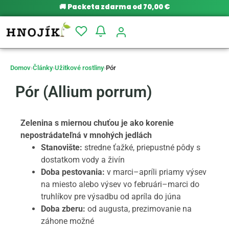
🚚
Packeta zdarma od 70,00 €
Domov
›
Články
›
Užitkové rostliny
›
Pór
Pór (Allium porrum)
Zelenina s miernou chuťou je ako korenie
nepostrádateľná v mnohých jedlách
Stanovište:
stredne ťažké, priepustné pôdy s
dostatkom vody a živín
Doba pestovania:
v marci–apríli priamy výsev
na miesto alebo výsev vo februári–marci do
truhlíkov pre výsadbu od apríla do júna
Doba zberu:
od augusta, prezimovanie na
záhone možné