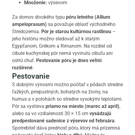
Množenie:
výsevom
Za domov divokého typu
póru letného (Allium
ampeloprasum)
sa považuje oblasť východného
Stredozemia.
Pór je starou kultúrnou rastlinou
–
jeho históriu možno sledovať až k starým
Egypťanom, Grékom a Rimanom. Na rozdiel od
cibule kuchynskej pór nemá vyvinutú cibuľu ani
ostrú chuť.
Pestovanie póru je dnes veľmi
rozšírené
.
Pestovanie
S dobrými výnosmi možno počítať v pôdach stredne
ťažkých, priepustných, bohatých na živiny, na
humus a v polohách so stredne vysokými teplotami.
Pór sa vystieva
priamo na miesto (marec až apríl)
,
alebo sa vo vzdialenosti 30 × 15 cm
vysádzajú
predpestované sadenice z výsevov od februára
.
Spotrebiteľ dáva prednosť póru, ktorý má prízemná