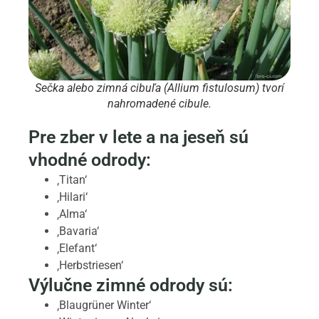
Sečka alebo zimná cibuľa (Allium fistulosum) tvorí
nahromadené cibule.
Pre zber v lete a na jeseň sú
vhodné odrody:
‚Titan‘
‚Hilari‘
‚Alma‘
‚Bavaria‘
‚Elefant‘
‚Herbstriesen‘
Výlučne zimné odrody sú:
‚Blaugrüner Winter‘