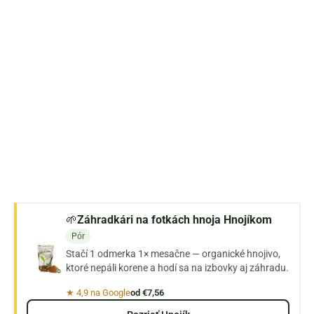
🌱
Záhradkári na fotkách hnoja Hnojíkom
Pór
Stačí 1 odmerka 1× mesačne — organické hnojivo,
ktoré nepáli korene a hodí sa na izbovky aj záhradu.
★ 4,9 na Google
od €7,56