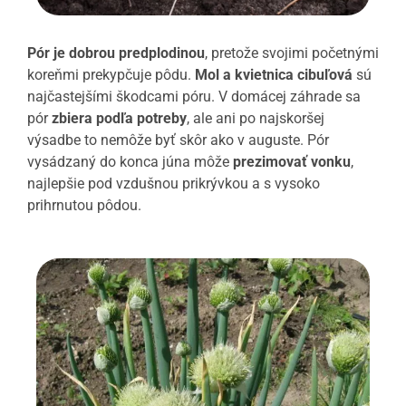
Pór je dobrou predplodinou
, pretože svojimi početnými
koreňmi prekypčuje pôdu.
Mol a kvietnica cibuľová
sú
najčastejšími škodcami póru. V domácej záhrade sa
pór
zbiera podľa potreby
, ale ani po najskoršej
výsadbe to nemôže byť skôr ako v auguste. Pór
vysádzaný do konca júna môže
prezimovať vonku
,
najlepšie pod vzdušnou prikrývkou a s vysoko
prihrnutou pôdou.