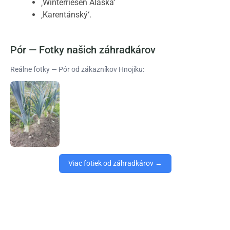
‚Winterriesen Alaska‘
‚Karentánský‘.
Pór — Fotky našich záhradkárov
Reálne fotky — Pór od zákazníkov Hnojíku:
Viac fotiek od záhradkárov →