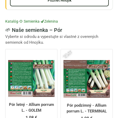
Pozrieť Hnojík
Katalóg
›
🌻 Semienka
›
🍆Zelenina
🌱 Naše semienka – Pór
Vyberte si odrodu a vypestujte si vlastné z overených
semienok od Hnojíku.
-
3
0
%
x
p
.
1
2
/
2
0
2
e
5
Pór letný - Allium porrum
Pór podzimný - Allium
L. - GOLEM
porrum L. - TERMINAL
1,08 €