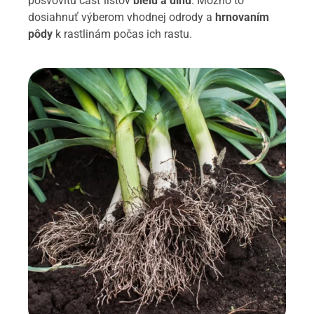
pošvovitú časť listov
bielu a dlhú
. Možno to
dosiahnuť výberom vhodnej odrody a
hrnovaním
pôdy
k rastlinám počas ich rastu.